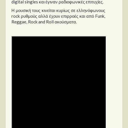
Στήλες
digital singles και έγιναν ραδιοφωνικές επιτυχίες.
Η μουσική τους κινείται κυρίως σε ελληνόφωνους
Polls
rock ρυθμούς αλλά έχουν επιρροές και από Funk,
Reggae, Rock and Roll ακούσματα.
Small Talk
Blog