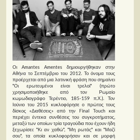
Παρουσιάσεις
Δίσκοι
Σειρές
Ταινίες
Βιβλία
Video News
Οι Amantes Amentes δημιουργήθηκαν στην
Αθήνα το Σεπτέμβριο του 2012. Το όνομα τους
Καλλιτέχνες
προέρχεται από μια λατινική φράση που σημαίνει
"Οι ερωτευμένοι είναι τρελοί" (πρώτο
χρησιμοποιήθηκε από τον Ρωμαίο
Μουσικοί
κωμωδιογράφο Τερέντιο, 185-159 π.Χ.). Τον
Διάφοροι
Ιούνιο του 2015 κυκλοφόρησε ο πρώτος τους
δίσκος «Διαθέσεις» από την Final Touch και
Εκτός Συνόρων
περιέχει έντεκα συνθέσεις του συγκροτήματος,
μεταξύ των οποίων τρία τραγούδια που έχουν ήδη
Νέα
ξεχωρίσει: "Κι αν χαθώ", "Μη ρωτάς" και "Μαζί
σου", τα οποία κυκλοφορήσαν και σε μορφή