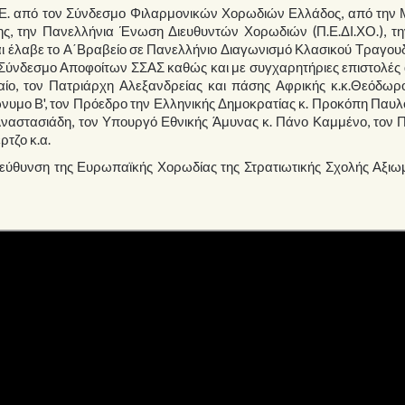
.Ν.Ε. από τον Σύνδεσμο Φιλαρμονικών Χορωδιών Ελλάδος, από την
ης, την Πανελλήνια Ένωση Διευθυντών Χορωδιών (Π.Ε.ΔΙ.ΧΟ.), τη
ι έλαβε το Α΄Βραβείο σε Πανελλήνιο Διαγωνισμό Κλασικού Τραγουδ
Σύνδεσμο Αποφοίτων ΣΣΑΣ καθώς και με συγχαρητήριες επιστολές 
αίο, τον Πατριάρχη Αλεξανδρείας και πάσης Αφρικής κ.κ.Θεόδωρο
νυμο Β', τον Πρόεδρο την Ελληνικής Δημοκρατίας κ. Προκόπη Παυ
Αναστασιάδη, τον Υπουργό Εθνικής Άμυνας κ. Πάνο Καμμένο, τον 
τζο κ.α.
ιεύθυνση της Ευρωπαϊκής Χορωδίας της Στρατιωτικής Σχολής Αξιω