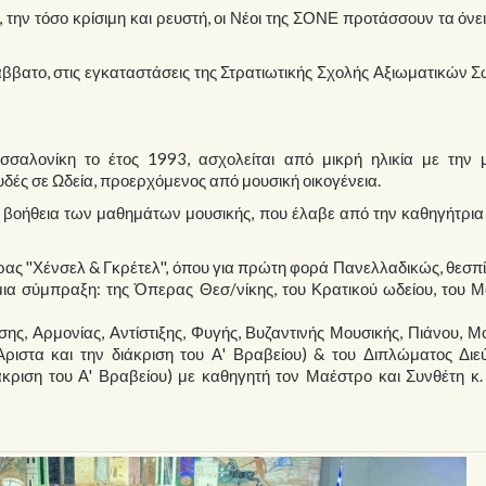
ή, την τόσο κρίσιμη και ρευστή, οι Νέοι της ΣΟΝΕ προτάσσουν τα όνε
ββατο, στις εγκαταστάσεις της Στρατιωτικής Σχολής Αξιωματικών
αλονίκη το έτος 1993, ασχολείται από μικρή ηλικία με την μ
υδές σε Ωδεία, προερχόμενος από μουσική οικογένεια.
 η βοήθεια των μαθημάτων μουσικής, που έλαβε από την καθηγήτρια 
ας ''Χένσελ & Γκρέτελ'', όπου για πρώτη φορά Πανελλαδικώς, θεσπ
 μια σύμπραξη: της Όπερας Θεσ/νίκης, του Κρατικού ωδείου, του 
ης, Αρμονίας, Αντίστιξης, Φυγής, Βυζαντινής Μουσικής, Πιάνου, 
ιστα και την διάκριση του Α' Βραβείου) & του Διπλώματος Διε
κριση του Α' Βραβείου) με καθηγητή τον Μαέστρο και Συνθέτη κ.