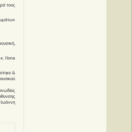
ιρά τους
 Σωμάτων
ουσική,
κ. Ilona
ίστηκε &
Μουσικού
Μονωδίας
ύθυνσης
 Ιωάννη