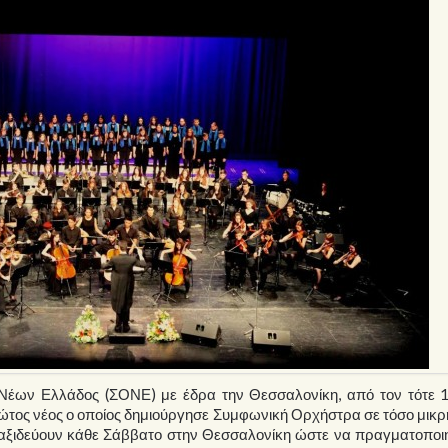
Νέων Ελλάδος (ΣΟΝΕ) με έδρα την Θεσσαλονίκη, από τον τότε 
ος νέος ο οποίος δημιούργησε Συμφωνική Ορχήστρα σε τόσο μικρή
 ταξιδεύουν κάθε Σάββατο στην Θεσσαλονίκη ώστε να πραγματοποι