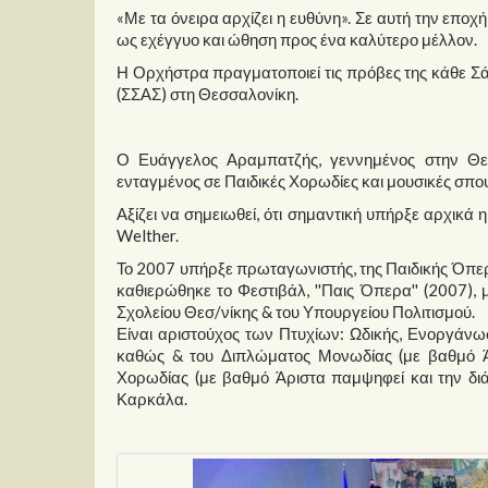
«Με τα όνειρα αρχίζει η ευθύνη». Σε αυτή την εποχ
ως εχέγγυο και ώθηση προς ένα καλύτερο μέλλον.
Η Ορχήστρα πραγματοποιεί τις πρόβες της κάθε Σά
(ΣΣΑΣ) στη Θεσσαλονίκη.
Ο Ευάγγελος Αραμπατζής, γεννημένος στην Θεσσ
ενταγμένος σε Παιδικές Χορωδίες και μουσικές σπο
Αξίζει να σημειωθεί, ότι σημαντική υπήρξε αρχικά
Welther.
Το 2007 υπήρξε πρωταγωνιστής, της Παιδικής Όπερ
καθιερώθηκε το Φεστιβάλ, ''Παις Όπερα'' (2007),
Σχολείου Θεσ/νίκης & του Υπουργείου Πολιτισμού.
Είναι αριστούχος των Πτυχίων: Ωδικής, Ενοργάνωσ
καθώς & του Διπλώματος Μονωδίας (με βαθμό Άρ
Χορωδίας (με βαθμό Άριστα παμψηφεί και την διά
Καρκάλα.