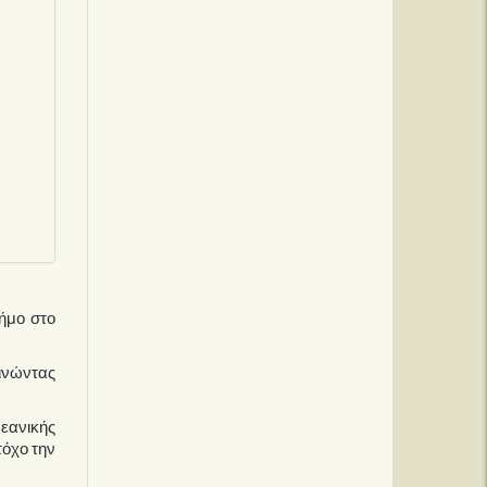
ήμο στο
κινώντας
Νεανικής
τόχο την