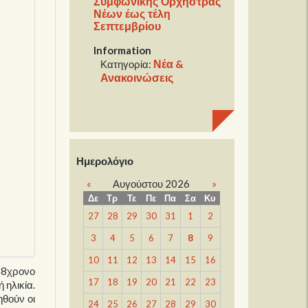
Συμφωνικής Ορχήστρας
Νέων έως τέλη
Σεπτεμβρίου
Information
Νέα &
Κατηγορία:
Ανακοινώσεις
Ημερολόγιο
«
Αυγούστου 2026
»
Δε
Τρ
Τε
Πε
Πα
Σα
Κυ
27
28
29
30
31
1
2
3
4
5
6
7
8
9
10
11
12
13
14
15
16
18χρονο
17
18
19
20
21
22
23
 ηλικία.
ηθούν οι
24
25
26
27
28
29
30