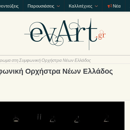
νεντεύξεις
Παρουσιάσεις
Καλλιτέχνες
Νέα
έρωμα στη Συμφωνική Ορχήστρα Νέων Ελλάδος
φωνική Ορχήστρα Νέων Ελλάδος