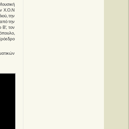
 Μουσική
ν Χ.Ο.Ν
ιού, την
από την
 Β', τον
λόπουλο,
Πρόεδρο
ματικών