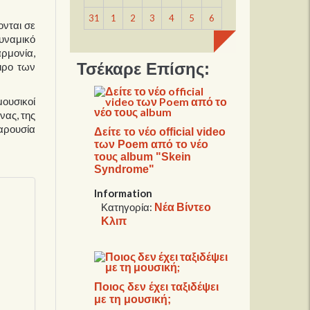
31
1
2
3
4
5
6
ονται σε
υναμικό
αρμονία,
Τσέκαρε Επίσης:
ειρο των
μουσικοί
νας, της
παρουσία
Δείτε το νέο official video
των Poem από το νέο
τους album "Skein
Syndrome"
Information
Νέα Βίντεο
Κατηγορία:
Κλιπ
Ποιος δεν έχει ταξιδέψει
με τη μουσική;