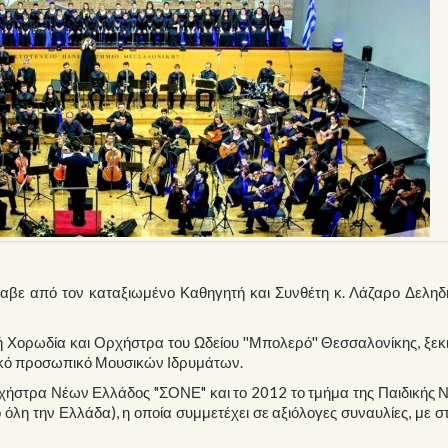
αβε από τον καταξιωμένο Καθηγητή και Συνθέτη κ. Λάζαρο Δεληδ
ική Χορωδία και Ορχήστρα του Ωδείου ''Μπολερό'' Θεσσαλονίκης, ξε
τικό προσωπικό Μουσικών Ιδρυμάτων.
ρχήστρα Νέων Ελλάδος "ΣΟΝΕ" και το 2012 το τμήμα της Παιδικής 
όλη την Ελλάδα), η οποία συμμετέχει σε αξιόλογες συναυλίες, με σ