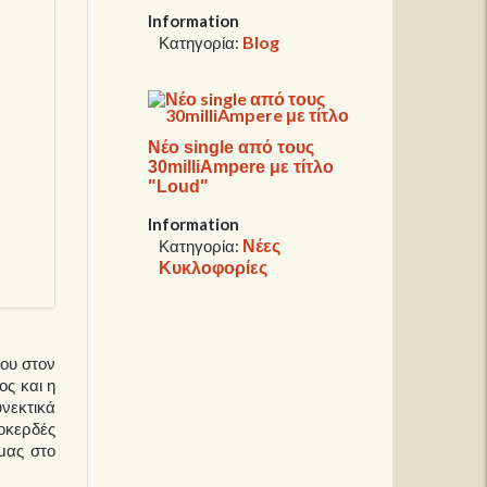
Information
Blog
Κατηγορία:
Νέο single από τους
30milliAmpere με τίτλο
"Loud"
Information
Νέες
Κατηγορία:
Κυκλοφορίες
ρου στον
ος και η
υνεκτικά
λοκερδές
μας στο