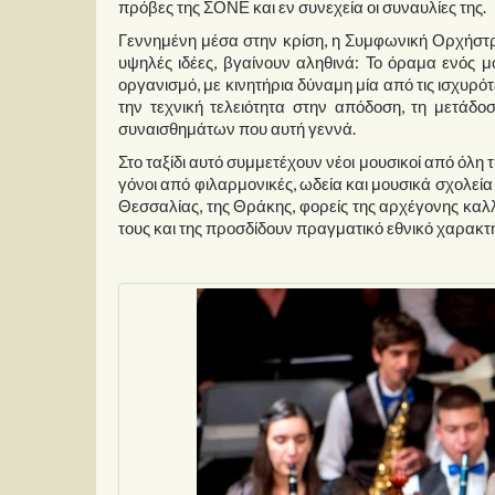
πρόβες της ΣΟΝΕ και εν συνεχεία οι συναυλίες της.
Γεννημένη μέσα στην κρίση, η Συμφωνική Ορχήστρα
υψηλές ιδέες, βγαίνουν αληθινά: Το όραμα ενός 
οργανισμό, με κινητήρια δύναμη μία από τις ισχυρότ
την τεχνική τελειότητα στην απόδοση, τη μετάδοσ
συναισθημάτων που αυτή γεννά.
Στο ταξίδι αυτό συμμετέχουν νέοι μουσικοί από όλη 
γόνοι από φιλαρμονικές, ωδεία και μουσικά σχολεία
Θεσσαλίας, της Θράκης, φορείς της αρχέγονης καλ
τους και της προσδίδουν πραγματικό εθνικό χαρακτ