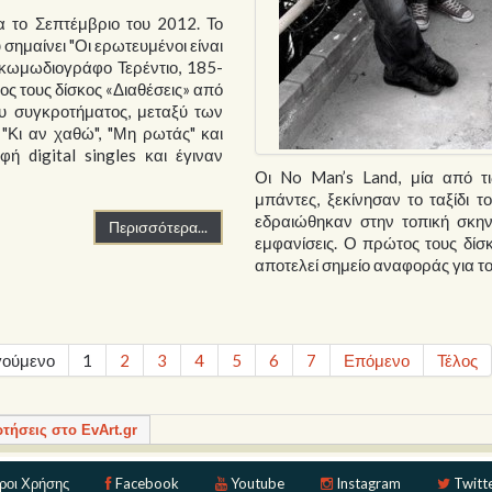
 το Σεπτέμβριο του 2012. Το
σημαίνει "Οι ερωτευμένοι είναι
 κωμωδιογράφο Τερέντιο, 185-
ος τους δίσκος «Διαθέσεις» από
του συγκροτήματος, μεταξύ των
 "Κι αν χαθώ", "Μη ρωτάς" και
ή digital singles και έγιναν
Οι No Man’s Land, μία από τι
μπάντες, ξεκίνησαν το ταξίδι 
εδραιώθηκαν στην τοπική σκηνή
Περισσότερα...
εμφανίσεις. Ο πρώτος τους δίσκ
αποτελεί σημείο αναφοράς για τ
ούμενο
1
2
3
4
5
6
7
Επόμενο
Τέλος
ρτήσεις στο EvArt.gr
ροι Χρήσης
Facebook
Youtube
Instagram
Twitt