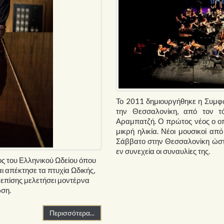
Το 2011 δημιουργήθηκε η Συμ
την Θεσσαλονίκη, από τον τ
Αραμπατζή. Ο πρώτος νέος ο ο
μικρή ηλικία. Νέοι μουσικοί απ
Σάββατο στην Θεσσαλονίκη ώστ
εν συνεχεία οι συναυλίες της.
ος του Ελληνικού Ωδείου όπου
ι απέκτησε τα πτυχία Ωδικής,
ι επίσης μελετήσει μοντέρνα
ωση.
Περισσότερα...