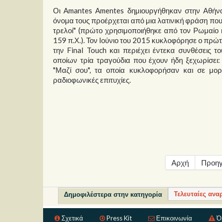
Οι Amantes Amentes δημιουργήθηκαν στην Αθήνα
όνομα τους προέρχεται από μια λατινική φράση που 
τρελοί" (πρώτο χρησιμοποιήθηκε από τον Ρωμαίο
159 π.Χ.). Τον Ιούνιο του 2015 κυκλοφόρησε ο πρώτ
την Final Touch και περιέχει έντεκα συνθέσεις 
οποίων τρία τραγούδια που έχουν ήδη ξεχωρίσει:
"Μαζί σου", τα οποία κυκλοφορήσαν και σε μορφ
ραδιοφωνικές επιτυχίες.
Αρχή
Προηγ
Τελευταίες ανα
Δημοφιλέστερα στην κατηγορία
Σχετικά
Press Kit
Επικοινωνία
Ό