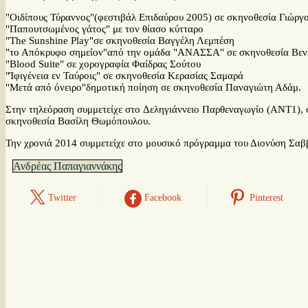
"Οιδίπους Τύραννος"(φεστιβάλ Επιδαύρου 2005) σε σκηνοθεσία Γιώργ
"Παπουτσωμένος γάτος" με τον θίασο κύτταρο
"The Sunshine Play"σε σκηνοθεσία Βαγγέλη Λεμπέση
"το Απόκρυφο σημείον"από την ομάδα "ΑΝΑΣΣΑ" σε σκηνοθεσία Βεν
"Blood Suite" σε χορογραφία Φαίδρας Σούτου
"Ίφιγένεια εν Ταύροις" σε σκηνοθεσία Κερασίας Σαμαρά
"Mετά από όνειρο"δημοτική ποίηση σε σκηνοθεσία Παναγιώτη Αδάμ.
Στην τηλεόραση συμμετείχε στο Δεληγιάννειο Παρθεναγωγίο (ΑΝΤ1),
σκηνοθεσία Βασίλη Θωμόπουλου.
Την χρονιά 2014 συμμετείχε στο μουσικό πρόγραμμα του Διονύση Σαββ
Ανδρέας Παπαγιαννάκης
Twitter
Facebook
Pinterest