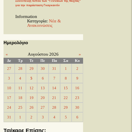
Συνέντευξη τύπου των "Γενναίων της Νύχτας"
για την παράσταση Γκαγκαντίν
Information
Κατηγορία:
Νέα &
Ανακοινώσεις
Ημερολόγιο
«
Αυγούστου 2026
»
Δε
Τρ
Τε
Πε
Πα
Σα
Κυ
27
28
29
30
31
1
2
3
4
5
6
7
8
9
10
11
12
13
14
15
16
17
18
19
20
21
22
23
24
25
26
27
28
29
30
31
1
2
3
4
5
6
Τσέκαρε Επίσης: