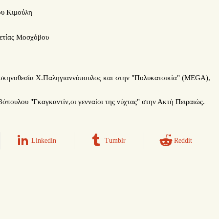
ου Κιμούλη
ετίας Μοσχόβου
 σκηνοθεσία Χ.Παληγιαννόπουλος και στην "Πολυκατοικία" (MEGA),
όπουλου "Γκαγκαντίν,οι γενναίοι της νύχτας" στην Ακτή Πειραιώς.
Linkedin
Tumblr
Reddit