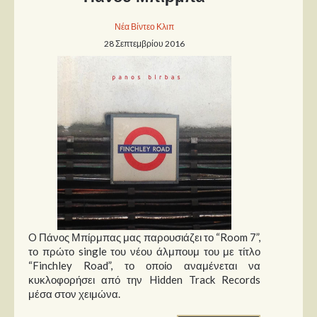
Νέα Βίντεο Κλιπ
Παρουσιάσεις
28 Σεπτεμβρίου 2016
Δίσκοι
Σειρές
Ταινίες
Βιβλία
Video News
Καλλιτέχνες
Μουσικοί
Διάφοροι
O Πάνος Μπίρμπας μας παρουσιάζει το “Room 7”,
το πρώτο single του νέου άλμπουμ του με τίτλο
Εκτός Συνόρων
“Finchley Road”, το οποίο αναμένεται να
κυκλοφορήσει από την Hidden Track Records
Νέα
μέσα στον χειμώνα.