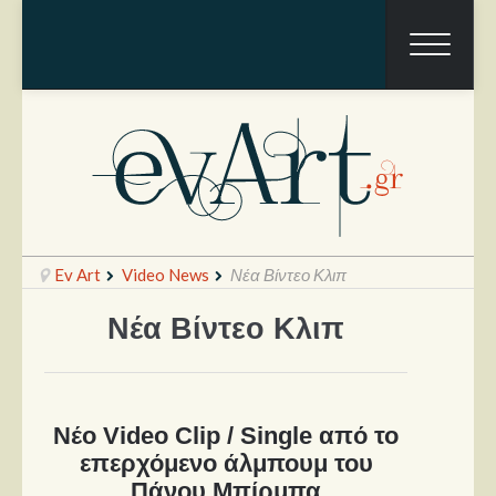
Ev Art
Video News
Νέα Βίντεο Κλιπ
Νέα Βίντεο Κλιπ
Ραπόρτο
Live & Συναυλίες
Νέο Video Clip / Single από το
Θέατρο
επερχόμενο άλμπουμ του
Συνεντεύξεις
Πάνου Μπίρμπα