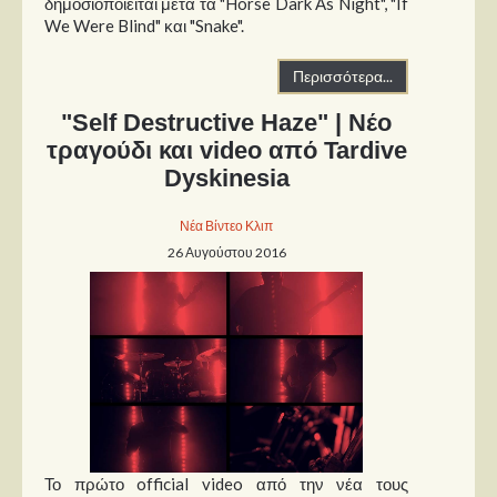
δημοσιοποιείται μετά τα "Horse Dark As Night", "If
We Were Blind" και "Snake".
Περισσότερα...
"Self Destructive Haze" | Νέο
τραγούδι και video από Tardive
Dyskinesia
Νέα Βίντεο Κλιπ
26 Αυγούστου 2016
Το πρώτο official video από την νέα τους