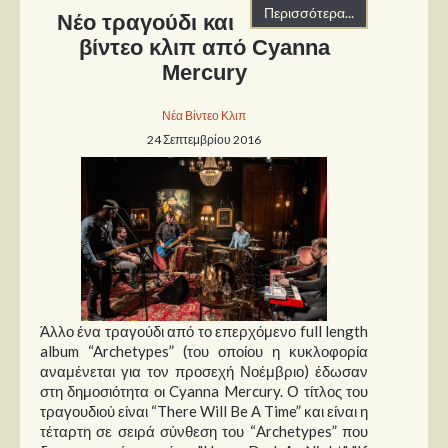
Στήλες
Περισσότερα...
Νέο τραγούδι και
βίντεο κλιπ από Cyanna
Polls
Mercury
Small Talk
Blog
Νέα Βίντεο Κλιπ
24 Σεπτεμβρίου 2016
Άλλο ένα τραγούδι από το επερχόμενο full length
album “Archetypes” (του οποίου η κυκλοφορία
αναμένεται για τον προσεχή Νοέμβριο) έδωσαν
στη δημοσιότητα οι Cyanna Mercury. Ο τίτλος του
τραγουδιού είναι “There Will Be Α Time” και είναι η
τέταρτη σε σειρά σύνθεση του “Archetypes” που