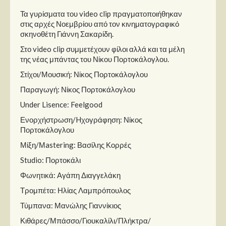
Τα γυρίσματα του video clip πραγματοποιήθηκαν
στις αρχές Νοεμβρίου από τον κινηματογραφικό
σκηνοθέτη Γιάννη Σακαρίδη.
Στο video clip συμμετέχουν φίλοι αλλά και τα μέλη
της νέας μπάντας του Νίκου Πορτοκάλογλου.
Στίχοι/Μουσική: Νίκος Πορτοκάλογλου
Παραγωγή: Νίκος Πορτοκάλογλου
Under Lisence: Feelgood
Ενορχήστρωση/Hχογράφηση: Νίκος
Πορτοκάλογλου
Μίξη/Μastering: Βασίλης Κορρές
Studio: Πορτοκάλι
Φωνητικά: Αγάπη Διαγγελάκη
Τρομπέτα: Ηλίας Λαμπρόπουλος
Τύμπανα: Μανώλης Γιαννίκιος
Κιθάρες/Μπάσσο/Γιουκαλίλι/Πλήκτρα/