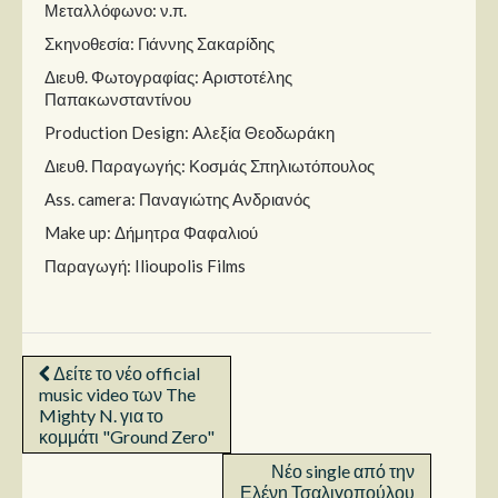
Μεταλλόφωνο: ν.π.
Σκηνοθεσία: Γιάννης Σακαρίδης
Διευθ. Φωτογραφίας: Αριστοτέλης
Παπακωνσταντίνου
Production Design: Αλεξία Θεοδωράκη
Διευθ. Παραγωγής: Κοσμάς Σπηλιωτόπουλος
Ass. camera: Παναγιώτης Ανδριανός
Make up: Δήμητρα Φαφαλιού
Παραγωγή: Ilioupolis Films
Δείτε το νέο official
music video των The
Mighty N. για το
κομμάτι "Ground Zero"
Νέο single από την
Ελένη Τσαλιγοπούλου