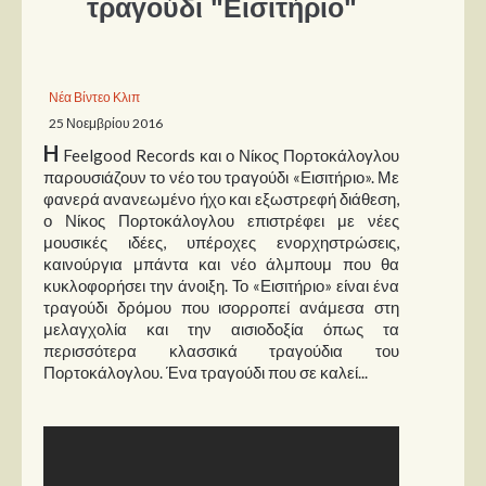
τραγούδι "Εισιτήριο"
Παρουσιάσεις
Δίσκοι
Νέα Βίντεο Κλιπ
25 Νοεμβρίου 2016
Σειρές
H
Feelgood Records και ο Νίκος Πορτοκάλογλου
Ταινίες
παρουσιάζουν το νέο του τραγούδι «Εισιτήριο». Με
Βιβλία
φανερά ανανεωμένο ήχο και εξωστρεφή διάθεση,
ο Νίκος Πορτοκάλογλου επιστρέφει με νέες
Video News
μουσικές ιδέες, υπέροχες ενορχηστρώσεις,
καινούργια μπάντα και νέο άλμπουμ που θα
Καλλιτέχνες
κυκλοφορήσει την άνοιξη. Το «Εισιτήριο» είναι ένα
τραγούδι δρόμου που ισορροπεί ανάμεσα στη
Μουσικοί
μελαγχολία και την αισιοδοξία όπως τα
περισσότερα κλασσικά τραγούδια του
Διάφοροι
Πορτοκάλογλου. Ένα τραγούδι που σε καλεί...
Εκτός Συνόρων
Νέα