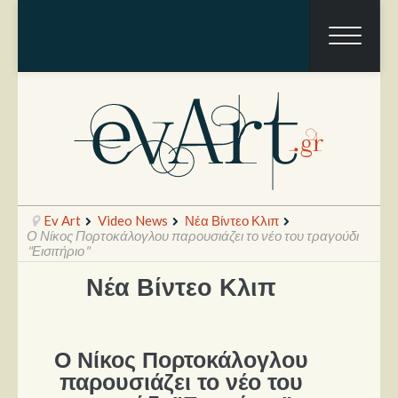
Ev Art
Video News
Νέα Βίντεο Κλιπ
Ο Νίκος Πορτοκάλογλου παρουσιάζει το νέο του τραγούδι
"Εισιτήριο"
Νέα Βίντεο Κλιπ
Ραπόρτο
Live & Συναυλίες
Θέατρο
Ο Νίκος Πορτοκάλογλου
παρουσιάζει το νέο του
Συνεντεύξεις