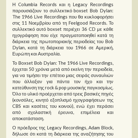
Η Columbia Records και η Legacy Recordings
παρουσιάζουν το συλλεκτικό boxset Bob Dylan:
The 1966 Live Recordings που θα κυκλοφορήσει
στις 11 Νοεμβρίου από τη Feelgood Records. Το
συλλεκτικό αυτό boxset περιέχει 36 CD με κάθε
ηχογράφηση που είχε πραγματοποιηθεί κατά τη
διάρκεια της πρωτοποριακής περιοδείας του Bob
Dylan, κατά τη διάρκεια του 1966 σε Αμερική,
Ευρώπη και Αυστραλία.
Το Boxset Bob Dylan: The 1966 Live Recordings,
έρχεται 50 χρόνια μετά από εκείνη την περιοδεία,
για να τιμήσει την επέτειο μιας σειράς συναυλιών
που άλλαξαν για πάντα τον ήχο και την
κατεύθυνση της rock & pop μουσικής παγκοσμίως.
Όλο το υλικό προέρχεται από τρεις βασικές πηγές
(κονσόλες, κινητό εξοπλισμό ηχογραφήσεων της
CBS και κασέτες του κοινού), ενώ έχει περάσει
από σχολαστική έρευνα, επιμέλεια και
αποκατάσταση.
Ο πρόεδρος της Legacy Recordings, Adam Block,
δήλωσε ότι κατά τη διάρκεια της αναζήτησης του