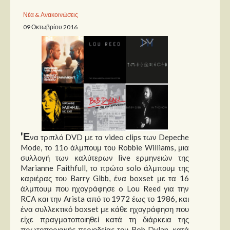
Νέα & Ανακοινώσεις
Παρουσιάσεις
09 Οκτωβρίου 2016
Δίσκοι
Σειρές
Ταινίες
Βιβλία
Video News
Καλλιτέχνες
'Ε
να τριπλό DVD με τα video clips των Depeche
Mode, το 11ο άλμπουμ του Robbie Williams, μια
Μουσικοί
συλλογή των καλύτερων live ερμηνειών της
Marianne Faithfull, το πρώτο solo άλμπουμ της
Διάφοροι
καριέρας του Barry Gibb, ένα boxset με τα 16
Εκτός Συνόρων
άλμπουμ που ηχογράφησε o Lou Reed για την
RCA και την Arista από το 1972 έως το 1986, και
Νέα
ένα συλλεκτικό boxset με κάθε ηχογράφηση που
είχε πραγματοποιηθεί κατά τη διάρκεια της
πρωτοποριακής περιοδείας του Bob Dylan, κατά