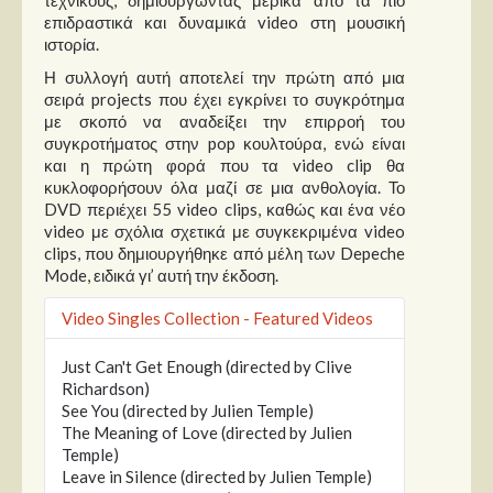
τεχνικούς, δημιουργώντας μερικά από τα πιο
επιδραστικά και δυναμικά video στη μουσική
ιστορία.
Η συλλογή αυτή αποτελεί την πρώτη από μια
σειρά projects που έχει εγκρίνει το συγκρότημα
με σκοπό να αναδείξει την επιρροή του
συγκροτήματος στην pop κουλτούρα, ενώ είναι
και η πρώτη φορά που τα video clip θα
κυκλοφορήσουν όλα μαζί σε μια ανθολογία. Το
DVD περιέχει 55 video clips, καθώς και ένα νέο
video με σχόλια σχετικά με συγκεκριμένα video
clips, που δημιουργήθηκε από μέλη των Depeche
Mode, ειδικά γι’ αυτή την έκδοση.
Video Singles Collection - Featured Videos
Just Can't Get Enough (directed by Clive
Richardson)
See You (directed by Julien Temple)
The Meaning of Love (directed by Julien
Temple)
Leave in Silence (directed by Julien Temple)