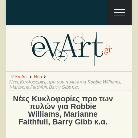
Ev Art
Νέα
Νέες Κυκλοφορίες προ των πυλών για Robbie Williams,
Marianne Faithfull, Barry Gibb κ.α.
Νέες Κυκλοφορίες προ των
Ραπόρτο
πυλών για Robbie
Live & Συναυλίες
Williams, Marianne
Faithfull, Barry Gibb κ.α.
Θέατρο
Συνεντεύξεις