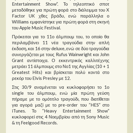
Entertainment Show”. Το τηλεοπτικό σποτ
μεταδόθηκε για πρώτη φορά στο διάλειμμα του X
Factor UK χθες βράδυ, ενώ παράλληλα ο
Williams εμφανίστηκε για πρώτη φορά στη σκηνή
του Apple Music Festival.
Πρόκειται για το 11ο άλμπουμ του, το οποίο θα
περιλαμβάνει 11 νέα τραγούδια στην απλή
έκδοση, και 16 στην deluxe, ενώ σε δύο τραγούδια
συνεργάζεται με τους Rufus Wainwright και John
Grant αντίστοιχα. Ο εκκεντρικός καλλιτέχνης
μετράει 11 άλμπουμς στο Νο1 της Αγγλίας (10 + 1
Greatest Hits) και βρίσκεται πολύ κοντά στο
ρεκόρ του Elvis Presley με 12.
Στις 30/9 αναμένεται να κυκλοφορήσει το 1ο
single του άλμπουμ, ενώ μία πρώτη γεύση
πήραμε με το ομότιτλο τραγούδι, που διατίθεται
για αγορά μαζί με το pre-order του “HES” στο
iTunes. Το “Heavy Entertainment Show”
κυκλοφορεί στις 4 Νοεμβρίου από τη Sony Music
& τη Feelgood Records.