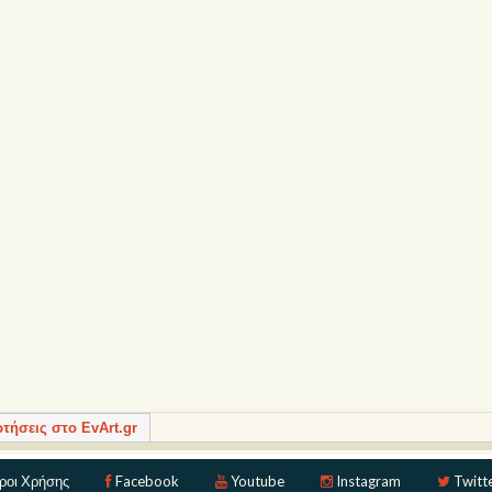
ρτήσεις στο EvArt.gr
ροι Χρήσης
Facebook
Youtube
Instagram
Twitt