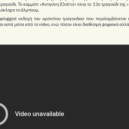
ραγούδι. Το κομμάτι «Αντιγόνη (Outro)» είναι το 13ο τραγούδι της 
ολόκληρο το άλμπουμ.
unplugged εκδοχή του ομότιτλου τραγουδιού που περιλαμβάνεται 
ι οστά μέσα από το video, ενώ πλέον είναι διαθέσιμη ψηφιακά αλλά