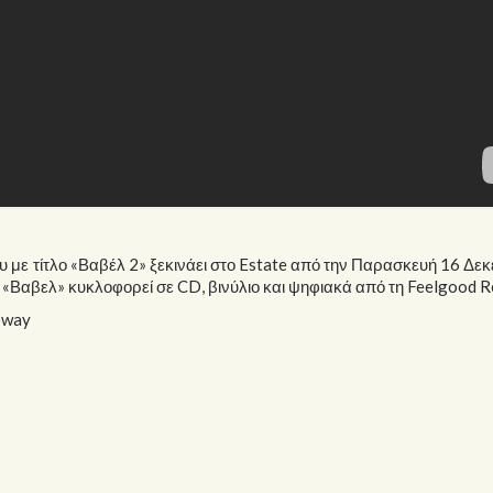
με τίτλο «Βαβέλ 2» ξεκινάει στο Estate από την Παρασκευή 16 Δε
«Βαβελ» κυκλοφορεί σε CD, βινύλιο και ψηφιακά από τη Feelgood R
bway