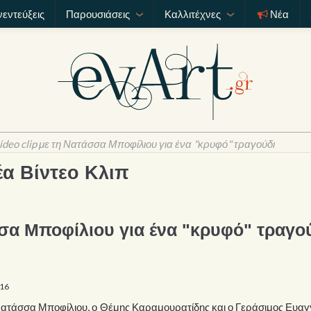
νεντεύξεις
Παρουσιάσεις
Καλλιτέχνες
Νέα
ideo clip με τη Νατάσσα Μποφίλιου για ένα "κρυφό" τραγούδι
έα Βίντεο Κλιπ
σσα Μποφίλιου για ένα "κρυφό" τραγο
016
η Νατάσσα Μποφίλιου, ο Θέμης Καραμουρατίδης και ο Γεράσιμος Ευα