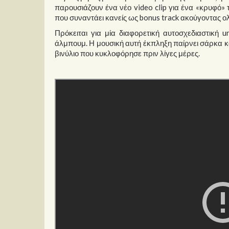
παρουσιάζουν ένα νέο video clip για ένα «κρυφό» τ
που συναντάει κανείς ως bonus track ακούγοντας 
Πρόκειται για μία διαφορετική αυτοσχεδιαστική 
άλμπουμ. Η μουσική αυτή έκπληξη παίρνει σάρκα κα
βινύλιο που κυκλοφόρησε πριν λίγες μέρες.