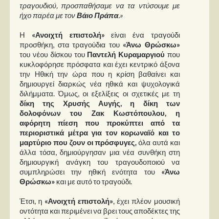
Στήλες
τραγουδιού, προσπαθήσαμε να τα ντύσουμε με
ήχο παρέα με τον
Βάιο Πράπα
.»
Polls
Η
«Ανοιχτή επιστολή»
είναι ένα τραγούδι
Small Talk
προσθήκη, στα τραγούδια του
«Άνω Θρώσκω»
του νέου δίσκου του
Παντελή Κυραμαργιού
που
Blog
κυκλοφόρησε πρόσφατα και έχει κεντρικό άξονα
την Ηθική την ώρα που η κρίση βαθαίνει και
δημιουργεί διαρκώς νέα ηθικά και ψυχολογικά
διλήμματα. Όμως, οι εξελίξεις οι σχετικές με τη
δίκη της Χρυσής Αυγής, η δίκη των
δολοφόνων του Ζακ Κωστόπουλου, η
αφόρητη πίεση που προκύπτει από τα
περιοριστικά μέτρα για τον κορωναϊό και το
μαρτύριο που ζουν οι πρόσφυγες,
όλα αυτά και
άλλα τόσα, δημιούργησαν μια νέα συνθήκη στη
δημιουργική ανάγκη του τραγουδοποιού να
συμπληρώσει την ηθική ενότητα του
«Άνω
Θρώσκω»
και με αυτό το τραγούδι.
Έτσι, η
«Ανοιχτή επιστολή»
, έχει πλέον μουσική
οντότητα και περιμένει να βρει τους αποδέκτες της