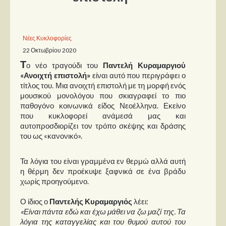
Παρουσιάσεις
Νέες Κυκλοφορίες
Δίσκοι
22 Οκτωβρίου 2020
Σειρές
Τ
ο νέο τραγούδι του
Παντελή Κυραμαργιού
Ταινίες
«Ανοιχτή επιστολή»
είναι αυτό που περιγράφει ο
τίτλος του. Μια ανοιχτή επιστολή με τη μορφή ενός
Βιβλία
μουσικού μονολόγου που σκιαγραφεί το πιο
παθογόνο κοινωνικά είδος Νεοέλληνα. Εκείνο
Video News
που κυκλοφορεί ανάμεσά μας και
αυτοπροσδιορίζει τον τρόπο σκέψης και δράσης
Καλλιτέχνες
του ως «κανονικό».
Μουσικοί
Τα λόγια του είναι γραμμένα εν θερμώ αλλά αυτή
Διάφοροι
η θέρμη δεν προέκυψε ξαφνικά σε ένα βράδυ
Εκτός Συνόρων
χωρίς προηγούμενο.
Ο ίδιος ο
Παντελής Κυραμαργιός
λέει:
Νέα
«Είναι πάντα εδώ και έχω μάθει να ζω μαζί της. Τα
λόγια της καταγγελίας και του θυμού αυτού του