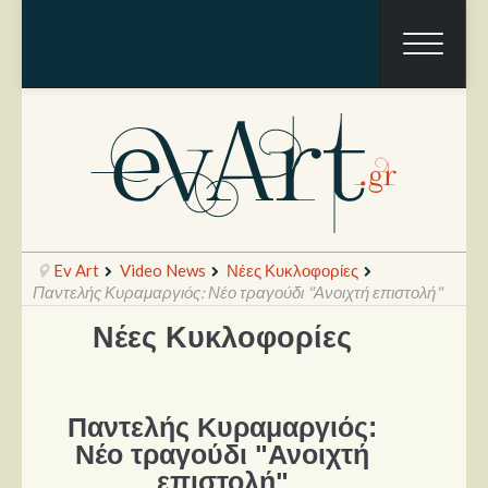
Ev Art
Video News
Νέες Κυκλοφορίες
Παντελής Κυραμαργιός: Νέο τραγούδι "Ανοιχτή επιστολή"
Νέες Κυκλοφορίες
Ραπόρτο
Live & Συναυλίες
Παντελής Κυραμαργιός:
Θέατρο
Νέο τραγούδι "Ανοιχτή
Συνεντεύξεις
επιστολή"