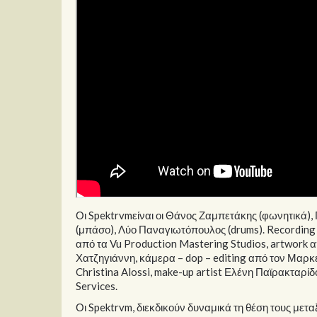
Οι Spektrvmείναι οι Θάνος Ζαμπετάκης (φωνητικά), 
(μπάσο), Λύο Παναγιωτόπουλος (drums). Recording κ
από τα Vu Production Mastering Studios, artwork α
Χατζηγιάννη, κάμερα – dop – editing από τον Μαρ
Christina Alossi, make-up artist Ελένη Παϊρακταρίδ
Services.
Οι Spektrvm, διεκδικούν δυναμικά τη θέση τους μετ