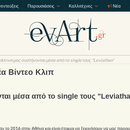
νεντεύξεις
Παρουσιάσεις
Καλλιτέχνες
Νέα
ektrvm μας συστήνονται μέσα από το single τους "Leviathan"
έα Βίντεο Κλιπ
αι μέσα από το single τους "Leviath
αν το 2016 στην Αθήνα και είναι έτοιμοι να ξεκινήσουν να μας παρο