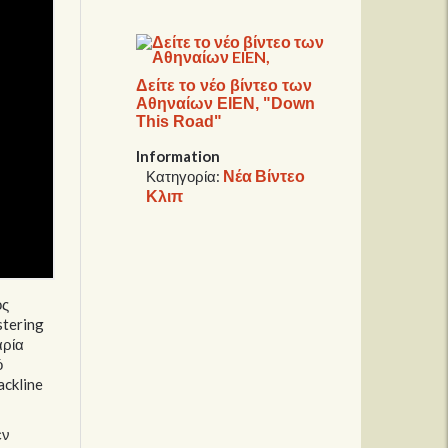
Δείτε το νέο βίντεο των
Αθηναίων EIEN, "Down
This Road"
Information
Νέα Βίντεο
Κατηγορία:
Κλιπ
ος
stering
αρία
ό
ackline
εν