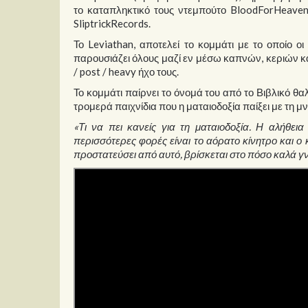
το καταπληκτικό τους ντεμπούτο BloodForHeaven
SliptrickRecords.
Το Leviathan, αποτελεί το κομμάτι με το οποίο ο
παρουσιάζει όλους μαζί εν μέσω καπνών, κεριών κ
/ post / heavy ήχο τους.
Το κομμάτι παίρνει το όνομά του από το Βιβλικό θα
τρομερά παιχνίδια που η ματαιοδοξία παίξει με τη μ
«Τι να πει κανείς για τη ματαιοδοξία. Η αλήθει
περισσότερες φορές είναι το αόρατο κίνητρο και ο 
προστατεύσει από αυτό, βρίσκεται στο πόσο καλά γνω