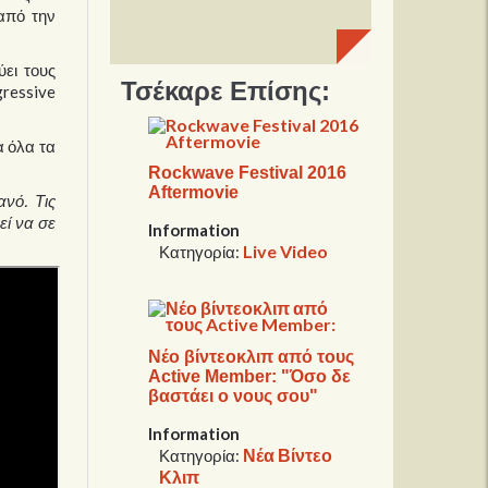
από την
ύει τους
Τσέκαρε Επίσης:
gressive
α όλα τα
Rockwave Festival 2016
Aftermovie
νό. Τις
εί να σε
Information
Live Video
Κατηγορία:
Νέο βίντεοκλιπ από τους
Active Member: "Όσο δε
βαστάει ο νους σου"
Information
Νέα Βίντεο
Κατηγορία:
Κλιπ