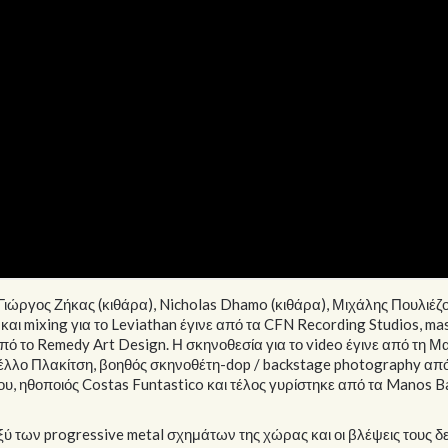
Γιώργος Ζήκας (κιθάρα), Nicholas Dhamo (κιθάρα), Μιχάλης Πουλιέζ
αι mixing για το Leviathan έγινε από τα CFN Recording Studios, ma
πό το Remedy Art Design. Η σκηνοθεσία για το video έγινε από τη Μ
κέλλο Πλακίτση, βοηθός σκηνοθέτη-dop / backstage photography απ
ου, ηθοποιός Costas Funtastico και τέλος γυρίστηκε από τα Manos B
αξύ των progressive metal σχημάτων της χώρας και οι βλέψεις τους δ