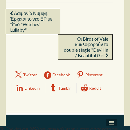
Δαιμονία Νύμφη:
Έρχεται το νέο ΕΡ με
τίτλο "Witches'
Lullaby"
Οι Birds of Vale
κυκλοφορούν το
double single "Devil In
/ Beautiful Girl
Twitter
Facebook
Pinterest
Linkedin
Tumblr
Reddit
Τα Cookies συμβάλλουν στην καλύτερη εμπειρία σας κατά την