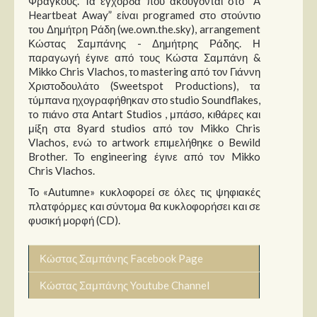
Φραγκούς. Τα έγχορδα που ακούγονται στο “A
Heartbeat Away” είναι programed στο στούντιο
του Δημήτρη Ράδη (we.own.the.sky), arrangement
Κώστας Σαμπάνης - Δημήτρης Ράδης. Η
παραγωγή έγινε από τους Κώστα Σαμπάνη &
Mikko Chris Vlachos, το mastering από τον Γιάννη
Χριστοδουλάτο (Sweetspot Productions), τα
τύμπανα ηχογραφήθηκαν στο studio Soundflakes,
τo πιάνο στα Antart Studios , μπάσο, κιθάρες και
μίξη στα 8yard studios από τον Mikko Chris
Vlachos, ενώ το artwork επιμελήθηκε ο Bewild
Brother. Το engineering έγινε από τον Mikko
Chris Vlachos.
Το «Αutumne» κυκλοφορεί σε όλες τις ψηφιακές
πλατφόρμες και σύντομα θα κυκλοφορήσει και σε
φυσική μορφή (CD).
Κώστας Σαμπάνης Facebook Page
Κώστας Σαμπάνης Youtube Channel