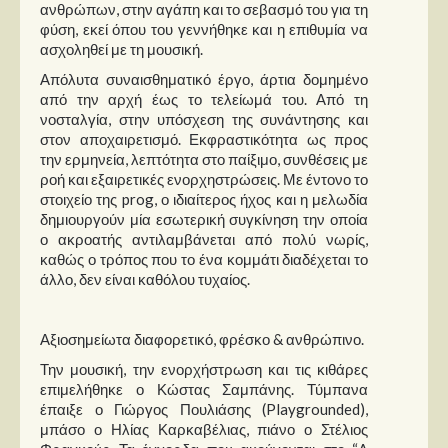
ανθρώπων, στην αγάπη και το σεβασμό του για τη
φύση, εκεί όπου του γεννήθηκε και η επιθυμία να
ασχοληθεί με τη μουσική.
Απόλυτα συναισθηματικό έργο, άρτια δομημένο
από την αρχή έως το τελείωμά του. Από τη
νοσταλγία, στην υπόσχεση της συνάντησης και
στον αποχαιρετισμό. Εκφραστικότητα ως προς
την ερμηνεία, λεπτότητα στο παίξιμο, συνθέσεις με
ροή και εξαιρετικές ενορχηστρώσεις. Με έντονο το
στοιχείο της prog, ο ιδιαίτερος ήχος και η μελωδία
δημιουργούν μία εσωτερική συγκίνηση την οποία
ο ακροατής αντιλαμβάνεται από πολύ νωρίς,
καθώς ο τρόπος που το ένα κομμάτι διαδέχεται το
άλλο, δεν είναι καθόλου τυχαίος.
Αξιοσημείωτα διαφορετικό, φρέσκο & ανθρώπινο.
Την μουσική, την ενορχήστρωση και τις κιθάρες
επιμελήθηκε ο Κώστας Σαμπάνης. Τύμπανα
έπαιξε ο Γιώργος Πουλιάσης (Playgrounded),
μπάσο ο Ηλίας Καρκαβέλιας, πιάνο ο Στέλιος