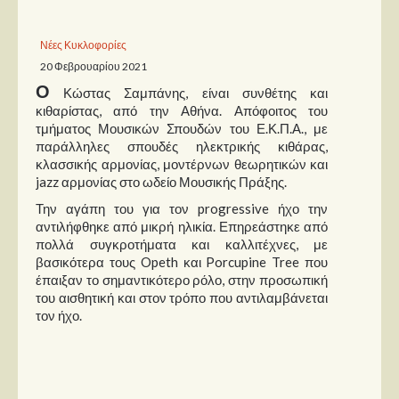
Παρουσιάσεις
Νέες Κυκλοφορίες
20 Φεβρουαρίου 2021
Δίσκοι
Ο
Κώστας Σαμπάνης, είναι συνθέτης και
Σειρές
κιθαρίστας, από την Αθήνα. Απόφοιτος του
τμήματος Μουσικών Σπουδών του Ε.Κ.Π.Α., με
Ταινίες
παράλληλες σπουδές ηλεκτρικής κιθάρας,
Βιβλία
κλασσικής αρμονίας, μοντέρνων θεωρητικών και
jazz αρμονίας στο ωδείο Μουσικής Πράξης.
Video News
Την αγάπη του για τον progressive ήχο την
Καλλιτέχνες
αντιλήφθηκε από μικρή ηλικία. Επηρεάστηκε από
πολλά συγκροτήματα και καλλιτέχνες, με
βασικότερα τους Opeth και Porcupine Tree που
Μουσικοί
έπαιξαν το σημαντικότερο ρόλο, στην προσωπική
Διάφοροι
του αισθητική και στον τρόπο που αντιλαμβάνεται
τον ήχο.
Εκτός Συνόρων
Νέα