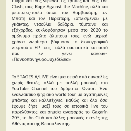
Plagal και τους Slipknot, τις Τρύπες και τους The
Clash, τους Rage Against the Machine, αλλά και
ρεμπέτες-τοτέμ όπως τον Βαμβακάρη, τον
Μπάτη και τον Περιστέρη, «οπλισμένοι» με
γκάιντες, νταούλια, δοξάρια, τύμπανα και
εξάχορδες, κυκλοφόρησαν μέσα στο 2020 το
ομώνυμο πρώτο άλμπουμ τους, ενώ μερικά
χρόνια νωρίτερα βάφτισαν το δισκογραφικό
ντεμπούτο EP τους –αλλά ουσιαστικά και αυτό
που εν γένει κάνουν–
«Πανκοπανηγυροψυχεδέλεια».
Το STAGES A/LIVE είναι μια σειρά από συναυλίες
χωρίς θεατές, αλλά με πολλή μουσική, στο
YouTube Channel του Ιδρύματος Ωνάση. Ένα
εναλλακτικό ψηφιακό world tour με αγαπημένες
μπάντες και καλλιτέχνες, καθώς και όλα όσα
έχουμε ζήσει μαζί τους σε ιστορικά live του
παρελθόντος και σημεία αναφοράς το Gagarin
205, το An Club και άλλες μουσικές σκηνές της
Αθήνας και της Θεσσαλονίκης.