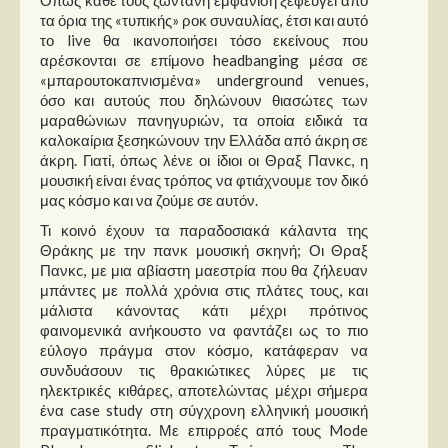
τα όρια της «τυπικής» ροκ συναυλίας, έτσι και αυτό
το live θα ικανοποιήσει τόσο εκείνους που
αρέσκονται σε επίμονο headbanging μέσα σε
«μπαρουτοκαπνισμένα» underground venues,
όσο και αυτούς που δηλώνουν θιασώτες των
μαραθώνιων πανηγυριών, τα οποία ειδικά τα
καλοκαίρια ξεσηκώνουν την Ελλάδα από άκρη σε
άκρη. Γιατί, όπως λένε οι ίδιοι οι Θραξ Πανκc, η
μουσική είναι ένας τρόπος να φτιάχνουμε τον δικό
μας κόσμο και να ζούμε σε αυτόν.
Τι κοινό έχουν τα παραδοσιακά κάλαντα της
Θράκης με την πανκ μουσική σκηνή; Οι Θραξ
Πανκc, με μια αβίαστη μαεστρία που θα ζήλευαν
μπάντες με πολλά χρόνια στις πλάτες τους, και
μάλιστα κάνοντας κάτι μέχρι πρότινος
φαινομενικά ανήκουστο να φαντάζει ως το πιο
εύλογο πράγμα στον κόσμο, κατάφεραν να
συνδυάσουν τις θρακιώτικες λύρες με τις
ηλεκτρικές κιθάρες, αποτελώντας μέχρι σήμερα
ένα case study στη σύγχρονη ελληνική μουσική
πραγματικότητα. Με επιρροές από τους Mode