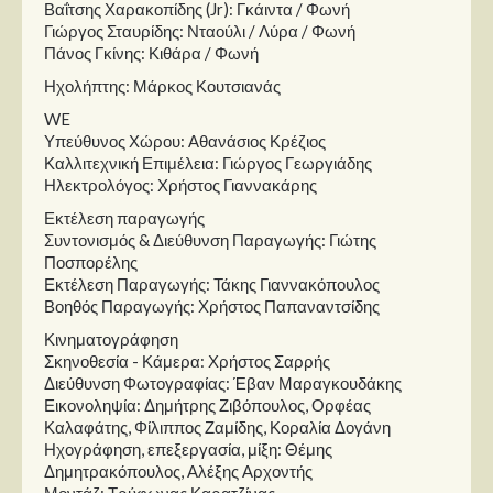
Βαΐτσης Χαρακοπίδης (Jr): Γκάιντα / Φωνή
Γιώργος Σταυρίδης: Νταούλι / Λύρα / Φωνή
Πάνος Γκίνης: Κιθάρα / Φωνή
Ηχολήπτης: Μάρκος Κουτσιανάς
WE
Υπεύθυνος Χώρου: Αθανάσιος Κρέζιος
Καλλιτεχνική Επιμέλεια: Γιώργος Γεωργιάδης
Ηλεκτρολόγος: Χρήστος Γιαννακάρης
Εκτέλεση παραγωγής
Συντονισμός & Διεύθυνση Παραγωγής: Γιώτης
Ποσπορέλης
Εκτέλεση Παραγωγής: Τάκης Γιαννακόπουλος
Βοηθός Παραγωγής: Χρήστος Παπαναντσίδης
Κινηματογράφηση
Σκηνοθεσία - Κάμερα: Χρήστος Σαρρής
Διεύθυνση Φωτογραφίας: Έβαν Μαραγκουδάκης
Εικονοληψία: Δημήτρης Ζιβόπουλος, Ορφέας
Καλαφάτης, Φίλιππος Ζαμίδης, Κοραλία Δογάνη
Ηχογράφηση, επεξεργασία, μίξη: Θέμης
Δημητρακόπουλος, Αλέξης Αρχοντής
Μοντάζ: Τρύφωνας Καρατζίνας