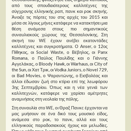
από τους σπουδαιότερους καλλιτέχνες της
σύγχρονης ελληνικής ραπ, πανκ και ροκ σκηνής.
Άνοιξε τις πόρτες του στις αρχές του 2015 και
μέσα σε λίγους μήνες κατάφερε να κατακτήσει μια
θέση ανάμεσα στους πιο σημαντικούς
συναυλιακούς χώρους της Θεσσαλονίκης. Στη
σκηνή του WE έχουν ανέβει εκατοντάδες
καλλιτέχνες και συγκροτήματα. Ο Anser, o 12ος
Πίθηκος, οι Social Waste, o Βέβηλος, οι Panx
Romana, ο Παύλος Παυλίδης και ο Γιάννης
Αγγελάκας, ο Bloody Hawk, οι Warhaus, οι City of
the Sun, οι Χατ Τρικ, οι Vodka Juniors, ο Novel 729,
οι Bad Movies, o Ψαραντώνης, ο Εισβολέας και
άλλοι έδωσαν ζωή στο κτίριο επί της λεωφόρου
3ης Σεπτεμβρίου. Όπως και η νέα γενιά των
καλλιτεχνών, κατάφερε να χαρίσει αμέτρητες
αναμνήσεις στη νεολαία της πόλης.
Στη συναυλία στο WE, oι Θραξ Πανκc έρχονται να
μας μυήσουν σε ένα δικό τους μουσικό είδος,
ανάμεσα στο ροκ, το πανκ, αλλά και τους
ελληνικούς παραδοσιακούς ήχους και μελωδίες.
Όπως κάθε τους ζωντανή εμφάνιση ξεφεύγει από