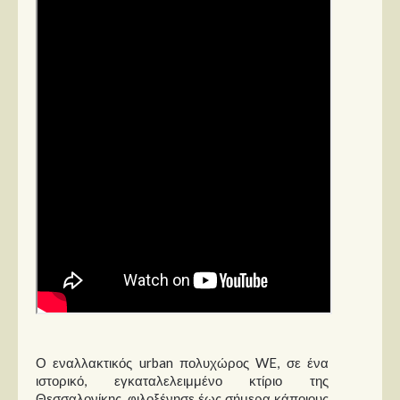
Ο εναλλακτικός urban πολυχώρος WE, σε ένα
ιστορικό, εγκαταλελειμμένο κτίριο της
Θεσσαλονίκης, φιλοξένησε έως σήμερα κάποιους