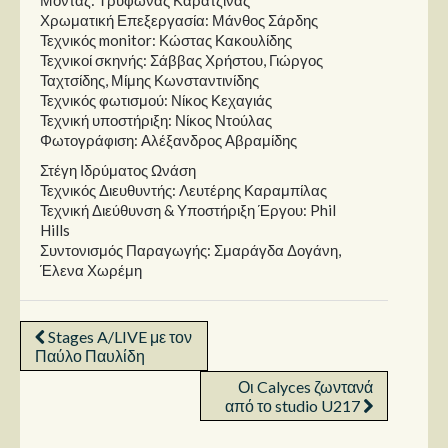
Χρωματική Επεξεργασία: Μάνθος Σάρδης
Τεχνικός monitor: Κώστας Κακουλίδης
Τεχνικοί σκηνής: Σάββας Χρήστου, Γιώργος
Ταχτσίδης, Μίμης Κωνσταντινίδης
Τεχνικός φωτισμού: Νίκος Κεχαγιάς
Τεχνική υποστήριξη: Νίκος Ντούλας
Φωτογράφιση: Αλέξανδρος Αβραμίδης
Στέγη Ιδρύματος Ωνάση
Τεχνικός Διευθυντής: Λευτέρης Καραμπίλας
Τεχνική Διεύθυνση & Υποστήριξη Έργου: Phil
Hills
Συντονισμός Παραγωγής: Σμαράγδα Δογάνη,
Έλενα Χωρέμη
Stages A/LIVE με τον
Παύλο Παυλίδη
Οι Calyces ζωντανά
από το studio U217