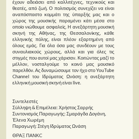
έχουν αδειάσει από καλλιτέχνες, τεχνικούς και
θεατές, από ζωή. Ο πολιτισμός συνεχίζει να είναι
αναπόσπαστο κομμάτι της ύπαρξής μας και ο
χώρος της μουσικής παραμένει κάτι μέσα στο
οποίο νιώθουμε ασφαλείς. Η ανεξάρτητη μουσική
σκηνή της Αθήνας, της Θεσσαλονίκης, κάθε
ελληνικής πόλης, είναι πλέον εξαρτημένη από
όλους εμάς. Για όλα όσα μας συνδέουν με τους
συναυλιακούς χώρους, αλλά και για όλες τις
στιγμές που αυτοί μας χάρισαν. Κοιτώντας μαζί το
μέλλον, νοσταλγούμε το κοινό μας μουσικό
παρελθόν. Ας δυναμώσουμε τον ήχο στο YouTube
Channel του Ιδρύματος Ωνάση: η ανεξάρτητη
ελληνική μουσική σκηνή είναι live.
Συντελεστές
Σύλληψη & Επιμέλεια: Χρήστος Σαρρής
Συντονισμός Παραγωγής: Σμαράγδα Δογάνη,
Έλενα Χωρέμη
Παραγωγή: Στέγη Ιδρύματος Ωνάση
ΘΡΑΞ ΠΑΝΚC