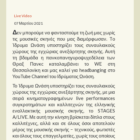
Παρουσιάσεις
Live Video
07 Μαρτίου 2021
Δίσκοι
Δ
εν μπορούμε να φανταστούμε τη ζωή μας χωρίς
Σειρές
τις μουσικές σκηνές που μας διαμόρφωσαν. Tο
Ίδρυμα Ωνάση υποστηρίζει τους συναυλιακούς
Ταινίες
χώρους της εγχώριας ανεξάρτητης σκηνής. Αυτή
Βιβλία
τη βδομάδα η πανκοπανηγυροψυχεδέλεια των
Θραξ Πανκc καταλαμβάνει το WE στη
Video News
Θεσσαλονίκη και μας καλεί για headbanging στο
YouTube Channel του Ιδρύματος Ωνάση.
Καλλιτέχνες
Το Ίδρυμα Ωνάση υποστηρίζει τους συναυλιακούς
χώρους της εγχώριας ανεξάρτητης σκηνής, με μια
Μουσικοί
σειρά κινηματογραφημένων live performances
Διάφοροι
συγκροτημάτων και καλλιτεχνών της ελληνικής
εναλλακτικής μουσικής σκηνής, τo STAGES
Εκτός Συνόρων
A/LIVE. Με αυτή την κίνηση βρίσκεται δίπλα στους
καλλιτέχνες, αλλά και σε όλους όσοι αποτελούν
Νέα
μέρος της μουσικής σκηνής − τεχνικούς, φωτιστές
και όλους τους επαγγελματίες, χωρίς τους οποίους