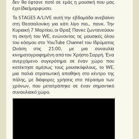
δεν θα έφτανε ποτέ σε εμάς η μουσική που μας
Στήλες
έχει (δια)μορφώσει.
Polls
Το STAGES A/LIVE αυτή την εβδομάδα ανεβαίνει
στη Θεσσαλονίκη για κάτι λίγο πιο... πανκ. Την
Small Talk
Κυριακή 7 Μαρτίου, οι Θραξ Πανκc ζωντανεύουν
Blog
τη σκηνή του WE, ενώνοντας τις μουσικές όλου
του κόσμου στο YouTube Channel του Ιδρύματος
Ωνάση στις 21:00, με μια συναυλία
κινηματογραφημένη από τον Χρήστο Σαρρή. Ένα
ανερχόμενο συγκρότημα σε έναν χώρο που
κατέκτησε αμέσως τους μουσικόφιλους, το WE,
μια παλιά στρατιωτική αποθήκη στο κέντρο της
πόλης, με διάφορες χρήσεις στο πέρασμα των
χρόνων, που μετατράπηκε σε έναν σημαντικό
συναυλιακό χώρο.