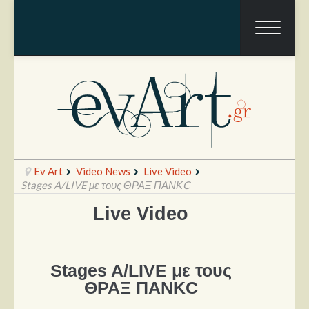
Ev Art
Video News
Live Video
Stages A/LIVE με τους ΘΡΑΞ ΠΑΝΚC
Live Video
Ραπόρτο
Live & Συναυλίες
Stages A/LIVE με τους
Θέατρο
ΘΡΑΞ ΠΑΝΚC
Συνεντεύξεις