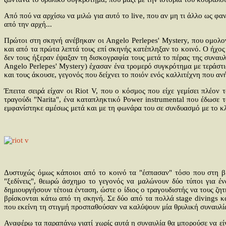
Από πού να αρχίσω να μιλώ για αυτό το live, που αν μη τι άλλο ως φα
από την αρχή...
Πρώτοι στη σκηνή ανέβηκαν οι Angelo Perlepes' Mystery, που ομολογώ
και από τα πρώτα λεπτά τους επί σκηνής κατέπληξαν το κοινό. Ο ήχος
δεν τους ήξεραν έψαξαν τη δισκογραφία τους μετά το πέρας της συναυλ
Angelo Perlepes' Mystery) έχασαν ένα τρομερό συγκρότημα με τεράστια
και τους άκουσε, γεγονός που δείχνει το ποιόν ενός καλλιτέχνη που α
Έπειτα σειρά είχαν οι Riot V, που ο κόσμος που είχε γεμίσει πλέον
τραγούδι "Narita", ένα καταπληκτικό Power instrumental που έδωσε 
εμφανίστηκε αμέσως μετά και με τη φωνάρα του σε συνδυασμό με το κλ
Δυστυχώς όμως κάποιοι από το κοινό τα "έσπασαν" τόσο που στη βρ
"ξεδίνεις", θεωρώ άσχημο το γεγονός να μαλώνουν δύο τύποι για έ
δημιουργήσουν τέτοια ένταση, ώστε ο ίδιος ο τραγουδιστής να τους ζη
βρίσκονται κάτω από τη σκηνή. Σε δύο από τα πολλά stage divings κ
που εκείνη τη στιγμή προσπαθούσαν να καλύψουν μία θρυλική συναυλί
Αναφέρω τα παραπάνω γιατί χωρίς αυτά η συναυλία θα μπορούσε να είν