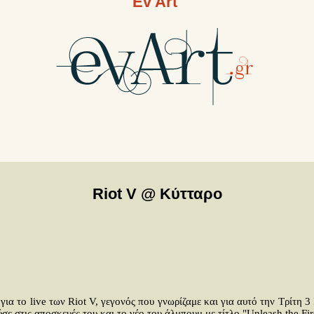
Ev Art
Riot V @ Κύτταρο
 για το live των Riot V, γεγονός που γνωρίζαμε και για αυτό την Τρίτη 
ε στις αποσκευές του και το νέο του άλμπουμ με τίτλο "Unleash the Fir