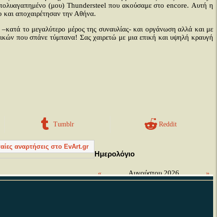
το πολυαγαπημένο (μου) Thundersteel που ακούσαμε στο encore. Αυτή η
ο και αποχαιρέτησαν την Αθήνα.
ο –κατά το μεγαλύτερο μέρος της συναυλίας- και οργάνωση αλλά και με
τικών που σπάνε τύμπανα! Σας χαιρετώ με μια επική και υψηλή κραυγή
Tumblr
Reddit
ταίες αναρτήσεις στο EvArt.gr
Ημερολόγιο
«
Αυγούστου 2026
»
Δε
Τρ
Τε
Πε
Πα
Σα
Κυ
27
28
29
30
31
1
2
3
4
5
6
7
8
9