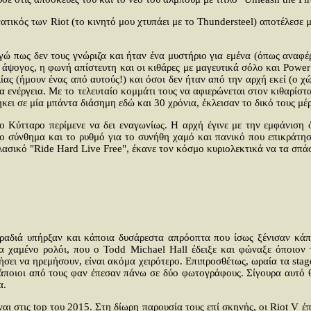
νατικός των Riot (το κινητό μου χτυπάει με το Thundersteel) αποτέλεσε 
 πως δεν τους γνώριζα και ήταν ένα μυστήριο για εμένα (όπως αναφέρε
 άψογος, η φωνή απίστευτη και οι κιθάρες με μαγευτικά σόλο και Power 
ίας (ήμουν ένας από αυτούς!) και όσοι δεν ήταν από την αρχή εκεί (ο χώ
 ενέργεια. Με το τελευταίο κομμάτι τους να αφιερώνεται στον κιθαρίστ
νήκει σε μία μπάντα διάσημη εδώ και 30 χρόνια, έκλεισαν το δικό τους μ
 το Κύτταρο περίμενε να δει εναγωνίως. Η αρχή έγινε με την εμφάνιση
το σύνθημα και το ρυθμό για το συνήθη χαμό και πανικό που επικράτη
ασικό "Ride Hard Live Free", έκανε τον κόσμο κυριολεκτικά να τα σπάσ
αδιά υπήρξαν και κάποια δυσάρεστα απρόοπτα που ίσως ξένισαν κάπο
να χαμένο ρολόι, που ο Todd Michael Hall έδειξε και φώναξε όποιον 
τήσει να ηρεμήσουν, είναι ακόμα χειρότερο. Επιπροσθέτως, ωραία τα st
άποιοι από τους φαν έπεσαν πάνω σε δύο φωτογράφους. Σίγουρα αυτό θ
α.
αι στις top του 2015. Στη δίωρη παρουσία τους επί σκηνής, οι Riot V 