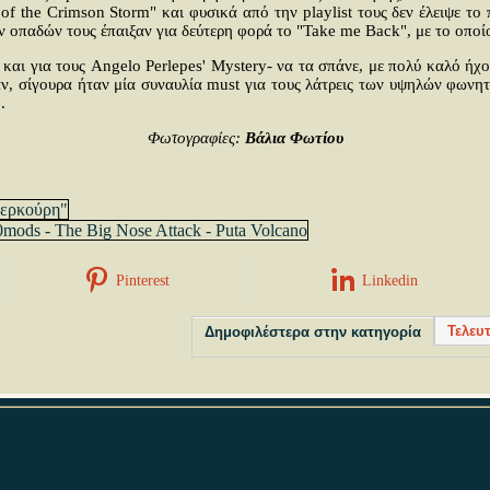
 of the Crimson Storm" και φυσικά από την playlist τους δεν έλειψε 
ν οπαδών τους έπαιξαν για δεύτερη φορά το "Take me Back", με το οποί
 και για τους Angelo Perlepes' Mystery- να τα σπάνε, με πολύ καλό ήχ
ν, σίγουρα ήταν μία συναυλία must για τους λάτρεις των υψηλών φωνη
.
Φωτογραφίες:
Βάλια Φωτίου
Μερκούρη"
0mods - The Big Nose Attack - Puta Volcano
Pinterest
Linkedin
Τελευ
Δημοφιλέστερα στην κατηγορία