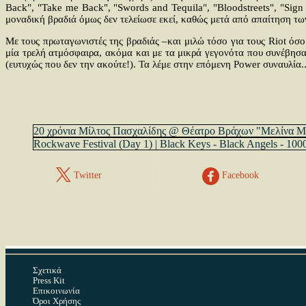
Back", "Take me Back", "Swords and Tequila", "Bloodstreets", "Sign
μοναδική βραδιά όμως δεν τελείωσε εκεί, καθώς μετά από απαίτηση τω
Με τους πρωταγωνιστές της βραδιάς –και μιλώ τόσο για τους Riot όσο
μία τρελή ατμόσφαιρα, ακόμα και με τα μικρά γεγονότα που συνέβησα
(ευτυχώς που δεν την ακούτε!). Τα λέμε στην επόμενη Power συναυλία..
20 χρόνια Μίλτος Πασχαλίδης @ Θέατρο Βράχων "Μελίνα 
Rockwave Festival (Day 1) | Black Keys - Black Angels - 100
Twitter
Facebook
Σχετικά
Press Kit
Επικοινωνία
Όροι Χρήσης