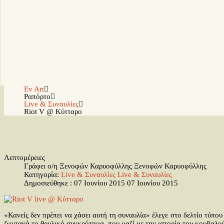
Ev Art
Ραπόρτο
Live & Συναυλίες
Riot V @ Κύτταρο
Λεπτομέρειες
Γράφει ο/η Ξενοφών Καρυοφύλλης
Ξενοφών Καρυοφύλλης
Κατηγορία:
Live & Συναυλίες
Live & Συναυλίες
Δημοσιεύθηκε : 07 Ιουνίου 2015
07 Ιουνίου 2015
«Κανείς δεν πρέπει να χάσει αυτή τη συναυλία» έλεγε στο δελτίο τύπου
ζωντανά το θρυλικό συγκρότημα, που μαζί με την ιστορία του κουβαλούσ