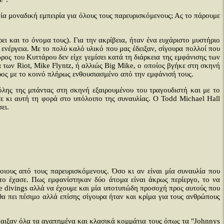
μία μοναδική εμπειρία για όλους τους παρευρισκόμενους; Ας το πάρουμε
ι και το όνομα τους). Για την ακρίβεια, ήταν ένα ευχάριστο μυστήριο
ενέργεια. Με το πολύ καλό υλικό που μας έδειξαν, σίγουρα πολλοί που
ρος του Κυττάρου δεν είχε γεμίσει κατά τη διάρκεια της εμφάνισης των
α των Riot, Mike Flyntz, ή αλλιώς Big Mike, ο οποίος βγήκε στη σκηνή
έρος με το κοινό πλήρως ενθουσιασμένο από την εμφάνισή τους.
 όλης της μπάντας στη σκηνή εξαιρουμένου του τραγουδιστή και με το
σε κι αυτή τη φορά στο υπόλοιπο της συναυλίας. Ο Todd Michael Hall
ει.
ιους από τους παρευρισκόμενους. Όσο κι αν είναι μία συναυλία που
το έχασε. Πως εμφανίστηκαν δύο άτομα είναι άκρως περίεργο, το να
age divings αλλά να έχουμε και μία υποτυπώδη προσοχή προς αυτούς που
α πει πέσιμο αλλά επίσης σίγουρα ήταν και κρίμα για τους ανθρώπους
έπαιξαν όλα τα αγαπημένα και κλασικά κομμάτια τους όπως τα "Johnnys