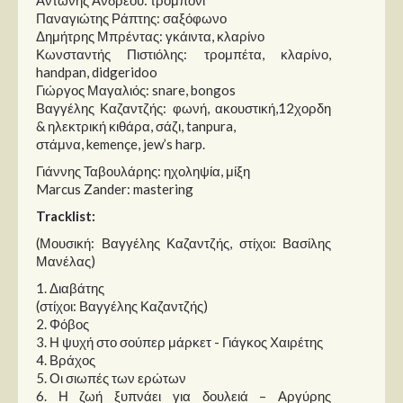
Παναγιώτης Ράπτης: σαξόφωνο
Δημήτρης Μπρέντας: γκάιντα, κλαρίνο
Κωνσταντής Πιστιόλης: τρομπέτα, κλαρίνο,
handpan, didgeridoo
Γιώργος Μαγαλιός: snare, bongos
Βαγγέλης Καζαντζής: φωνή, ακουστική,12χορδη
& ηλεκτρική κιθάρα, σάζι, tanpura,
στάμνα, kemençe, jew’s harp.
Γιάννης Ταβουλάρης: ηχοληψία, μίξη
Marcus Zander: mastering
Tracklist:
(Μουσική: Βαγγέλης Καζαντζής, στίχοι: Βασίλης
Μανέλας)
1. Διαβάτης
(στίχοι: Βαγγέλης Καζαντζής)
2. Φόβος
3. Η ψυχή στο σούπερ μάρκετ - Γιάγκος Χαιρέτης
4. Βράχος
5. Οι σιωπές των ερώτων
6. Η ζωή ξυπνάει για δουλειά – Αργύρης