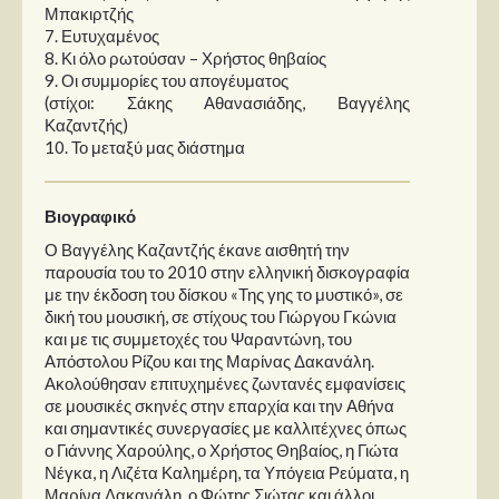
Μπακιρτζής
7. Ευτυχαμένος
8. Κι όλο ρωτούσαν – Χρήστος θηβαίος
9. Οι συμμορίες του απογέυματος
(στίχοι: Σάκης Αθανασιάδης, Βαγγέλης
Καζαντζής)
10. Το μεταξύ μας διάστημα
Βιογραφικό
Ο Βαγγέλης Καζαντζής έκανε αισθητή την
παρουσία του το 2010 στην ελληνική δισκογραφία
με την έκδοση του δίσκου «Της γης το μυστικό», σε
δική του μουσική, σε στίχους του Γιώργου Γκώνια
και με τις συμμετοχές του Ψαραντώνη, του
Απόστολου Ρίζου και της Μαρίνας Δακανάλη.
Ακολούθησαν επιτυχημένες ζωντανές εμφανίσεις
σε μουσικές σκηνές στην επαρχία και την Αθήνα
και σημαντικές συνεργασίες με καλλιτέχνες όπως
ο Γιάννης Χαρούλης, ο Χρήστος Θηβαίος, η Γιώτα
Νέγκα, η Λιζέτα Καλημέρη, τα Υπόγεια Ρεύματα, η
Μαρίνα Δακανάλη, ο Φώτης Σιώτας και άλλοι.