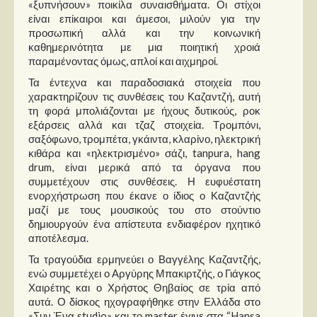
«ξυπνήσουν» ποικίλα συναισθήματα. Οι στίχοι
Στήλες
είναι επίκαιροι και άμεσοι, μιλούν για την
προσωπική αλλά και την κοινωνική
Polls
καθημερινότητα με μια ποιητική χροιά
Small Talk
παραμένοντας όμως, απλοί και αιχμηροί.
Blog
Τα έντεχνα και παραδοσιακά στοιχεία που
χαρακτηρίζουν τις συνθέσεις του Καζαντζή, αυτή
τη φορά μπολιάζονται με ήχους δυτικούς, ροκ
εξάρσεις αλλά και τζαζ στοιχεία. Τρομπόνι,
σαξόφωνο, τρομπέτα, γκάιντα, κλαρίνο, ηλεκτρική
κιθάρα και «ηλεκτρισμένο» σάζι, tanpura, hang
drum, είναι μερικά από τα όργανα που
συμμετέχουν στις συνθέσεις. Η ευφυέστατη
ενορχήστρωση που έκανε ο ίδιος ο Καζαντζής
μαζί με τους μουσικούς του στο στούντιο
δημιουργούν ένα απίστευτα ενδιαφέρον ηχητικό
αποτέλεσμα.
Τα τραγούδια ερμηνεύει ο Βαγγέλης Καζαντζής,
ενώ συμμετέχει ο Αργύρης Μπακιρτζής, ο Γιάγκος
Χαιρέτης και ο Χρήστος Θηβαίος σε τρία από
αυτά. Ο δίσκος ηχογραφήθηκε στην Ελλάδα στο
«Συν Ένα studio» και το master έγινε στα “Hansa