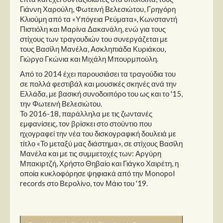
Γιάννη Χαρούλη, Φωτεινή Βελεσιώτου, Γρηγόρη
Κλιούμη από τα «Υπόγεια Ρεύματα», Κωνσταντή
Πιστιόλη και Μαρίνα Δακανάλη, ενώ για τους
στίχους των τραγουδιών του συνεργάζεται με
τους Βασίλη Μανέλα, Ασκληπιάδα Κυριάκου,
Γιώργο Γκώνια και Μιχάλη Μπουρμπούλη.
Από το 2014 έχει παρουσιάσει τα τραγούδια του
σε πολλά φεστιβάλ και μουσικές σκηνές ανά την
Ελλάδα, με βασική συνοδοιπόρο του ως και το '15,
την Φωτεινή Βελεσιώτου.
Το 2016-18, παράλληλα με τις ζωντανές
εμφανίσεις, τον βρίσκει στο στούντιο που
ηχογραφεί την νέα του δισκογραφική δουλειά με
τίτλο «Το μεταξύ μας διάστημα», σε στίχους Βασίλη
Μανέλα και με τις συμμετοχές των: Αργύρη
Μπακιρτζή, Χρήστο Θηβαίο και Γιάγκο Χαιρέτη, η
οποία κυκλοφόρησε ψηφιακά από την Μonopol
records στο Βερολίνο, τον Μάιο του '19.