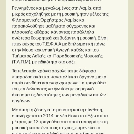
Γεννημένος και μεγαλωμένος στη Λαμία, από
μικρός ασχολήθηκε με τη μουσική, ήταν μέλος της
Φιλαρμονικής Ορχήστρας Λαμίας και
παρακολούθησε μαθήματα σύγχρονης και
κλασσικής κιθάρας, κάνοντας παράλληλα
ανώτερα θεωρητικά και βυζαντινή μουσική. Είναι
πτυχιούχος του Τ.Ε.Φ.Α.Α με διπλωματική πάνω
στην Μουσικοκινητική Αγωγή, καθώς και του
Τμήματος Λαΐκής και Παραδοσιακής Μουσικής
(Τ.Λ.Π.Μ), με ειδικότητα στο σάζι.
Τα τελευταία χρόνια ασχολείται με διάφορα
«παραδοσιακά» και «ανατολίτικα» όργανα, με τα
οποία συνθέτει και ενορχηστρώνει τα τραγούδια
του, επιδιώκοντας να φωτίσει με σημερινό
άκουσμα τις δυνατότητες των μοναδικών αυτών
οργάνων.
Με αυτή τη ζέση για τη μουσική και τη σύνθεση,
επανέρχεται το 2014 με νέο δίσκο το «Έξω απ’τα
μέτρα», με 13 τραγούδια στα οποία υπογράφει τη
μουσική και σε ένα τους στίχους, ερμηνεύει τα
επτά και έχει συνταξιδιώτες στα υπόλοιπα, τους