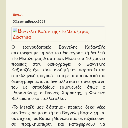
Παρουσιάσεις
Δίσκοι
30 Σεπτεμβρίου 2019
Δίσκοι
Σειρές
Ταινίες
O τραγουδοποιός Βαγγέλης Καζαντζής
Βιβλία
επιστρέφει με τη νέα του δισκογραφική δουλειά
«Το Μεταξύ μας Διάστημα». Μέσα στα 10 χρόνια
Video News
πορείας στην δισκογραφία, ο Βαγγέλης
Καζαντζής έχει κάνει αισθητή την παρουσία του
Καλλιτέχνες
στο ελληνικό τραγούδι, τόσο με τα προσωπικά του
δισκογραφήματα, τα live αλλά και τις συνεργασίες
Μουσικοί
του με σπουδαίους ερμηνευτές, όπως ο
Ψαραντώνης, ο Γιάννης Χαρούλης, η Φωτεινή
Διάφοροι
Βελεσιώτου και πολλοί άλλοι.
Εκτός Συνόρων
«Το Μεταξύ μας διάστημα» περιέχει δέκα νέες
συνθέσεις σε μουσική του Βαγγέλη Καζαντζή και
Νέα
σε στίχους του Βασίλη Μανέλα που σε ταξιδεύουν,
σε προβληματίζουν και καταφέρνουν να