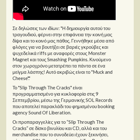
Σε δηλώσεις των ιδίων: "Η δημιουργία αυτού του
τραγουδιού, φέρνει στην επιφάνεια την κοινή μας
δίψα και το κοινό μας πάθος. Γεννήθηκε μέσα από
φλόγες για να βουτήξει σε βαριές γκρούβες και
ψυχεδελικά riffs με αναφορές στους Monster
Magnet και τους Smashing Pumpkins. Κινούμενο
στον χωροχρόνο μετατρέπει τα πάντα σε ένα
μείγμα λάσπης! Αυτό ακριβώς είναι το "Muck and
Cheese"."
Το "Slip Through The Cracks" είναι
προγραμματισμένο για κυκλοφορία στις 9
Σεπτεμβρίου, μέσω της Γερμανικής SOL Records
που αποτελεί παρακλάδι του φημισμένου booking
agency Sound Of Liberation.
Οι προπαραγγελίες για το “Slip Through The
Cracks” σε δίσκο βινυλίου και CD, αλλά και του
merchandise που το συνοδεύει έχουν ξεκινήσει,