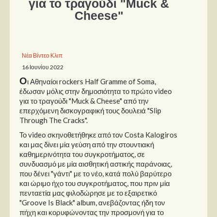
για το τραγούδι "Muck &
Cheese"
Παρουσιάσεις
Δίσκοι
Νέα Βίντεο Κλιπ
Σειρές
16 Ιουνίου 2022
Ταινίες
Ο
ι Αθηναίοι rockers Half Gramme of Soma,
Βιβλία
έδωσαν μόλις στην δημοσιότητα το πρώτο video
για το τραγούδι "Muck & Cheese" από την
Video News
επερχόμενη δισκογραφική τους δουλειά "Slip
Through The Cracks".
Καλλιτέχνες
Το video σκηνοθετήθηκε από τον Costa Kalogiros
Μουσικοί
και μας δίνει μία γεύση από την στουντιακή
καθημερινότητα του συγκροτήματος, σε
Διάφοροι
συνδυασμό με μία αισθητική αστικής παράνοιας,
που δένει "γάντι" με το νέο, κατά πολύ βαρύτερο
Εκτός Συνόρων
και ώριμο ήχο του συγκροτήματος, που πριν μία
πενταετία μας φιλοδώρησε με το εξαιρετικό
Νέα
"Groove Is Black" album, ανεβάζοντας ήδη τον
πήχη και κορυφώνοντας την προσμονή για το