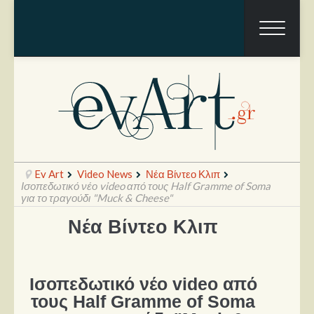
Ev Art
Video News
Νέα Βίντεο Κλιπ
Ισοπεδωτικό νέο video από τους Half Gramme of Soma
για το τραγούδι "Muck & Cheese"
Νέα Βίντεο Κλιπ
Ραπόρτο
Live & Συναυλίες
Θέατρο
Ισοπεδωτικό νέο video από
τους Half Gramme of Soma
Συνεντεύξεις