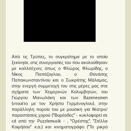
Από τις Τρύπες, το συγκρότημα με το οποίο
ξεκίνησε, στις συνεργασίες του που ακολούθησαν
με καλλιτέχνες όπως ο Φλώρος Φλωρίδης, ο
Νίκος Παπάζογλου, ο Θανάσης
Παπακωνσταντίνου και ο Σωκράτης Μάλαμας,
στην ενεργή συμμετοχή του στις μέρες μας στα
σχήματα των Χειμερινών Κολυμβητών, του
Γιώργου Μανωλάκη και των Βazenesmen
(ντουέτο με τον Χρήστο Γερμένογλου), στην
παράλληλη πορεία του με μουσική για θέατρο/
παραστάσεις χορού ("Βορέαδες" - κυκλοφορεί σε
cd από την Puzzlemusik - , "Ορέστης", "Στέλλα
Κοιμήσου" κ.α.) και κινηματογράφο ("Το μικρό