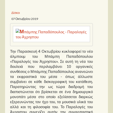
Παρουσιάσεις
Δίσκοι
07 Οκτωβρίου 2019
Δίσκοι
Σειρές
Ταινίες
Βιβλία
Την Παρασκευή 4 Οκτωβρίου κυκλοφορεί το νέο
Video News
άλμπουμ του Μπάμπη Παπαδόπουλου
«Παραλογές του Άχρηστου». Σε αυτή τη νέα του
Καλλιτέχνες
δουλειά που περιλαμβάνει 10 οργανικές
συνθέσεις ο Μπάμπης Παπαδόπουλος ανανεώνει
Μουσικοί
τα εκφραστικά του μέσα - όπως άλλωστε
συμβαίνει σε κάθε δισκογραφική του κατάθεση.
Διάφοροι
Παρατηρώντας την ως τώρα διαδρομή του
Εκτός Συνόρων
διαπιστώνεται ότι βρίσκεται σε ένα δημιουργικό
μονοπάτι μέσα στο οποίο εξελίσσεται διαρκώς
Νέα
εξερευνώντας τον ήχο του, τα μουσικά υλικά του
αλλά και τη φιλοσοφία του. Το Παραλογές του
Άχρηστου συνεχίζει αυτήν την συναρπαστική