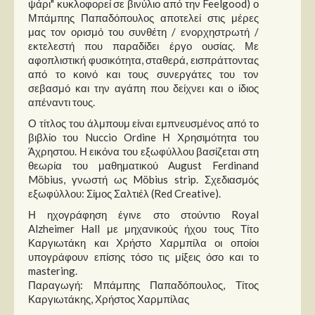
ψάρι" κυκλοφορεί σε βινύλιο από την Feelgood) ο
Μπάμπης Παπαδόπουλος αποτελεί στις μέρες
μας τον ορισμό του συνθέτη / ενορχηστρωτή /
εκτελεστή που παραδίδει έργο ουσίας. Με
αφοπλιστική φυσικότητα, σταθερά, εισπράττοντας
από το κοινό και τους συνεργάτες του τον
σεβασμό και την αγάπη που δείχνει και ο ίδιος
απέναντι τους.
Ο τίτλος του άλμπουμ είναι εμπνευσμένος από το
βιβλίο του Nuccio Ordine Η Χρησιμότητα του
Άχρηστου. Η εικόνα του εξωφύλλου βασίζεται στη
θεωρία του μαθηματικού August Ferdinand
Möbius, γνωστή ως Möbius strip. Σχεδιασμός
εξωφύλλου: Σίμος Σαλτιέλ (Red Creative).
Η ηχογράφηση έγινε στο στούντιο Royal
Alzheimer Hall με μηχανικούς ήχου τους Τίτο
Καργιωτάκη και Χρήστο Χαρμπίλα οι οποίοι
υπογράφουν επίσης τόσο τις μίξεις όσο και το
mastering.
Παραγωγή: Μπάμπης Παπαδόπουλος, Τίτος
Καργιωτάκης, Χρήστος Χαρμπίλας