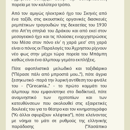
Στήλες
πορεία με τον καλύτερο τρόπο.
Από τον αμιγώς ηλεκτρικό ήχο του Σκηνές από
Polls
ένα ταξίδι, στις ακουστικές οργανικές διασκευές
Small Talk
ρεμπέτικων τραγουδιών της δεκαετίας του 1930
στο Απ’τη σπηλιά του Δράκου και από εκεί στον
Blog
μεσογειακό ήχο και τις πλούσιες ενορχηστρώσεις
του Μέσα στον πόνο είν’ η χαρά μεσ’ στη χαρά
είναι ο πόνος οι Παραλογές του Άχρηστου ρίχνουν
νέο φως στην μέχρι τώρα πορεία του Μπάμπη
καθώς είναι ένα άλμπουμ γεμάτο εκπλήξεις.
Πότε αφοπλιστικά μελωδικό και ταξιδιάρικο
("Πέρασε πάλι από μπροστά μου..."), πότε άγρια
ξεσηκωτικό -παρά την λυρική αντίθεση του φινάλε
του - ("Grecania..." - το πρώτο κομμάτι του
άλμπουμ που εμφανίστηκε στο διαδίκτυο), πότε
αναμνηστικό των ηχοτοπίων και των
κατευθύνσεων που ακολουθεί στις εξαιρετικές
δουλειές του για το θέατρο και τον κινηματογράφο
("Κι άλλοι σφυρίζουν κλέφτικα"), πότε κλείνοντας
με νόημα το μάτι σε ρυθμούς της ελληνικής
παράδοσης ("Χασάπικο