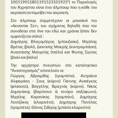
100519051801191523101925") το Παραλογές
του Άχρηστου είναι ένα άλμπουμ που η κάθε του
ακρόαση ανταμείβει τον ακροατή.
Στο άλμπουμ συμμετέχουν οι μουσικοί του
«Ακούστικ Σετ», του σχήματος δηλαδή που τον
συνοδεύει στα live του εδώ και χρόνια (όταν δεν
εμφανίζεται σόλο) :
Δημήτρης Βλαχομήτρος (μπουζούκι), Μιχάλης
Βρέτας (βιολί), Διονύσης Μακρής (κοντραμπάσο),
Αναστάσης Μισυρλής (τσέλο) και Φώτης Σιώτας
(βιολί και βιόλα)
Την ορχήστρα πνευστών στο καταληκτικό
"Αναστοχασμός" αποτελούν οι:
Γιώργος Αβραμίδης (τρομπέτα), Αντριάνα
Αλφιεράκη - Σους (κόρνο) Γιάννης Ανισέγκος
(φλάουτο), Βαγγέλης Βραχνός (κόρνο), Νίκος
Δημηνάκης (βαρύτονο & τενόρο σαξόφωνο),
Μιχάλης Καρανίκος (τρομπόνι), Δημήτρης
Λεοτζάκος (κλαρινέτο), Δημήτρης Πανέλας
(τρομπέτα), Θάνος Σιδέρης (μπάσο κλαρινέτο).