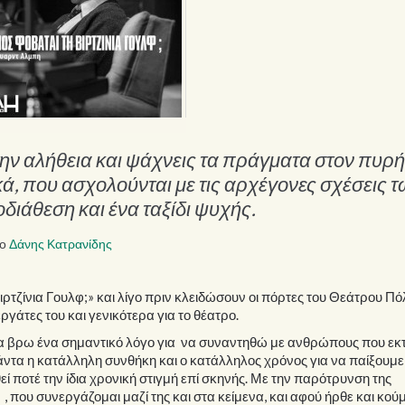
την αλήθεια και ψάχνεις τα πράγματα στον πυρ
κά, που ασχολούνται με τις αρχέγονες σχέσεις 
ιάθεση και ένα ταξίδι ψυχής.
 ο
Δάνης Κατρανίδης
ρτζίνια Γουλφ;» και λίγο πριν κλειδώσουν οι πόρτες του Θεάτρου Πόλ
ργάτες του και γενικότερα για το θέατρο.
να βρω ένα σημαντικό λόγο για να συναντηθώ με ανθρώπους που εκτ
τα η κατάλληλη συνθήκη και ο κατάλληλος χρόνος για να παίξουμε 
 ποτέ την ίδια χρονική στιγμή επί σκηνής. Με την παρότρυνση της
που συνεργάζομαι μαζί της και στα κείμενα, και αφού ήρθε και κο