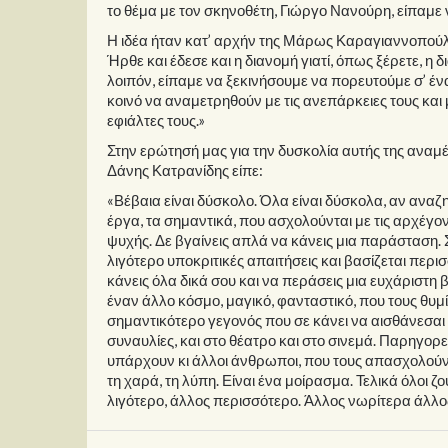
το θέμα με τον σκηνοθέτη, Γιώργο Νανούρη, είπαμε
Η ιδέα ήταν κατ’ αρχήν της Μάρως Καραγιαννοπούλου
Ήρθε και έδεσε και η διανομή γιατί, όπως ξέρετε, η
λοιπόν, είπαμε να ξεκινήσουμε να πορευτούμε σ’ ένα
κοινό να αναμετρηθούν με τις ανεπάρκειες τους και μ
εφιάλτες τους.»
Στην ερώτησή μας για την δυσκολία αυτής της αναμέ
Δάνης Κατρανίδης είπε:
«Βέβαια είναι δύσκολο. Όλα είναι δύσκολα, αν αναζ
έργα, τα σημαντικά, που ασχολούνται με τις αρχέγο
ψυχής. Δε βγαίνεις απλά να κάνεις μια παράσταση. 
λιγότερο υποκριτικές απαιτήσεις και βασίζεται περ
κάνεις όλα δικά σου και να περάσεις μια ευχάριστη 
έναν άλλο κόσμο, μαγικό, φανταστικό, που τους θυμί
σημαντικότερο γεγονός που σε κάνει να αισθάνεσαι ότ
συναυλίες, και στο θέατρο και στο σινεμά. Παρηγορείτ
υπάρχουν κι άλλοι άνθρωποι, που τους απασχολούν τ
τη χαρά, τη λύπη. Είναι ένα μοίρασμα. Τελικά όλοι ζ
λιγότερο, άλλος περισσότερο. Άλλος νωρίτερα άλλο