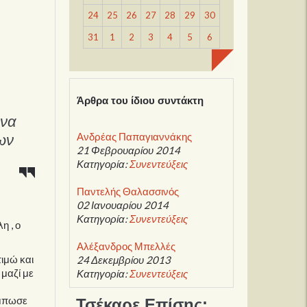
24
25
26
27
28
29
30
31
1
2
3
4
5
6
Άρθρα του ίδιου συντάκτη
ήνα
των
Ανδρέας Παπαγιαννάκης
21 Φεβρουαρίου 2014
Κατηγορία:
Συνεντεύξεις
Παντελής Θαλασσινός
02 Ιανουαρίου 2014
Κατηγορία:
Συνεντεύξεις
η , ο
Αλέξανδρος Μπελλές
ιμώ και
24 Δεκεμβρίου 2013
μαζί με
Κατηγορία:
Συνεντεύξεις
ύμπωσε
Τσέκαρε Επίσης: