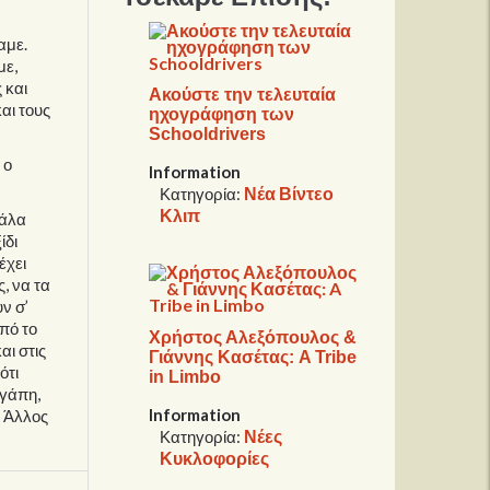
αμε.
με,
 και
Ακούστε την τελευταία
αι τους
ηχογράφηση των
Schooldrivers
 ο
Information
Νέα Βίντεο
Κατηγορία:
Κλιπ
γάλα
ίδι
έχει
, να τα
ν σ’
από το
Χρήστος Αλεξόπουλος &
αι στις
Γιάννης Κασέτας: A Tribe
ότι
in Limbo
αγάπη,
Information
. Άλλος
Νέες
Κατηγορία:
Κυκλοφορίες