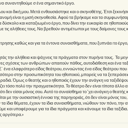
 να συναντηθούμε σ ένα σημαντικό έργο.
 και δική μου. Μετά ενθουσιάστηκε και ο σκηνοθέτης. Έτσι ξεκινήσ
 διανομή είναι η μισή σκηνοθεσία. Αφού τα βρήκαμε και τα συμφωνήσα
 δύσκολο και καταξιωμένο έργο, που δίνει την ευκαιρία σε ηθοποιούς
ε τις αλήθειες τους. Να βρεθούν αντιμέτωποι με τους δαίμονες τους κ
τρησης καθώς και για τα έντονα συναισθήματα, που ξυπνάει το έργο,
ητάς την αλήθεια και ψάχνεις τα πράγματα στον πυρήνα τους. Τα με
νες σχέσεις των ανθρώπων απαιτούν πάθος, αυτοδιάθεση και ένα ταξ
Σ΄ ένα ελαφρότερο είδος θεάτρου, εννοώντας ένα είδος θεάτρου που 
ισσότερο στην προσωπικότητα του ηθοποιού, μπορείς να τα ξεπεράσεις
βραδιά. Όμως ο θεατής και ο ηθοποιός έχουν την ανάγκη να ταξιδέψου
ζει τόσο πολύ την πραγματικότητα. Το θέατρο δεν είναι τίποτα άλλο 
ι δεν είσαι μόνος σου. Αυτό το συναίσθημα το ‘χει ανάγκη ο θεατής κ
αι με την ουσιαστική έννοια της παρηγοριάς, ότι δεν είναι μόνος του, 
α ίδια θέματα, έχουν τα ίδια συναισθήματα, νιώθουν τον πόνο, την 
ούμε και υποφέρουμε για τα ίδια πράγματα και κάνουμε τα ίδια ταξίδια
ς αργότερα.»