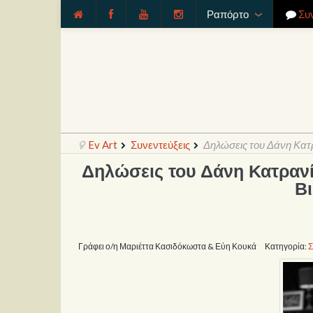
Ραπόρτο
Συ
Ev Art
Συνεντεύξεις
Δηλώσεις του Δάνη Κατρ
Δηλώσεις του Δάνη Κατρανί
Βι
Γράφει ο/η Μαριέττα Κασιδόκωστα & Εύη Κουκά
Κατηγορία:
Σ