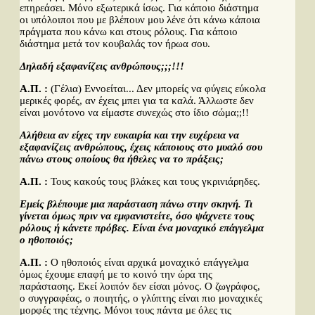
επηρεάσει. Μόνο εξωτερικά ίσως. Για κάποιο διάστημα
οι υπόλοιποι που με βλέπουν μου λένε ότι κάνω κάποια
πράγματα που κάνω και στους ρόλους. Για κάποιο
διάστημα μετά τον κουβαλάς τον ήρωα σου.
Δηλαδή εξαφανίζεις ανθρώπους;;;!!!
Α.Π. :
(Γέλια) Εννοείται... Δεν μπορείς να φύγεις εύκολα
μερικές φορές, αν έχεις μπει για τα καλά. Άλλωστε δεν
είναι μονότονο να είμαστε συνεχώς στο ίδιο σώμα;;!!
Αλήθεια αν είχες την ευκαιρία και την ευχέρεια να
εξαφανίζεις ανθρώπους, έχεις κάποιους στο μυαλό σου
πάνω στους οποίους θα ήθελες να το πράξεις;
Α.Π. :
Τους κακούς τους βλάκες και τους γκρινιάρηδες.
Εμείς βλέπουμε μια παράσταση πάνω στην σκηνή. Τι
γίνεται όμως πριν να εμφανιστείτε, όσο ψάχνετε τους
ρόλους ή κάνετε πρόβες. Είναι ένα μοναχικό επάγγελμα
ο ηθοποιός;
Α.Π. :
Ο ηθοποιός είναι αρχικά μοναχικό επάγγελμα
όμως έχουμε επαφή με το κοινό την ώρα της
παράστασης. Εκεί λοιπόν δεν είσαι μόνος. Ο ζωγράφος,
ο συγγραφέας, ο ποιητής, ο γλύπτης είναι πιο μοναχικές
μορφές της τέχνης. Μόνοι τους πάντα με όλες τις