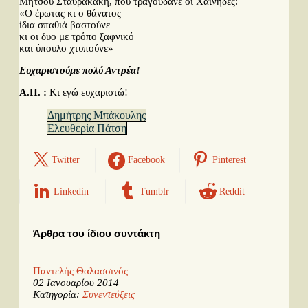
Μήτσου Σταυρακάκη, που τραγουδάνε οι Χαΐνηδες:
«Ο έρωτας κι ο θάνατος
ίδια σπαθιά βαστούνε
κι οι δυο με τρόπο ξαφνικό
και ύπουλο χτυπούνε»
Ευχαριστούμε πολύ Αντρέα!
Α.Π. :
Κι εγώ ευχαριστώ!
Δημήτρης Μπάκουλης
Ελευθερία Πάτση
Twitter
Facebook
Pinterest
Linkedin
Tumblr
Reddit
Άρθρα του ίδιου συντάκτη
Παντελής Θαλασσινός
02 Ιανουαρίου 2014
Κατηγορία:
Συνεντεύξεις