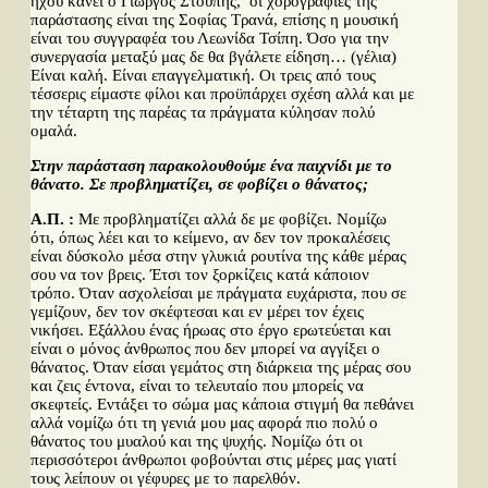
ήχου κάνει ο Γιώργος Στούπης, οι χορογραφίες της
παράστασης είναι της Σοφίας Τρανά, επίσης η μουσική
είναι του συγγραφέα του Λεωνίδα Τσίπη. Όσο για την
συνεργασία μεταξύ μας δε θα βγάλετε είδηση… (γέλια)
Είναι καλή. Είναι επαγγελματική. Οι τρεις από τους
τέσσερις είμαστε φίλοι και προϋπάρχει σχέση αλλά και με
την τέταρτη της παρέας τα πράγματα κύλησαν πολύ
ομαλά.
Στην παράσταση παρακολουθούμε ένα παιχνίδι με το
θάνατο. Σε προβληματίζει, σε φοβίζει ο θάνατος;
Α.Π. :
Με προβληματίζει αλλά δε με φοβίζει. Νομίζω
ότι, όπως λέει και το κείμενο, αν δεν τον προκαλέσεις
είναι δύσκολο μέσα στην γλυκιά ρουτίνα της κάθε μέρας
σου να τον βρεις. Έτσι τον ξορκίζεις κατά κάποιον
τρόπο. Όταν ασχολείσαι με πράγματα ευχάριστα, που σε
γεμίζουν, δεν τον σκέφτεσαι και εν μέρει τον έχεις
νικήσει. Εξάλλου ένας ήρωας στο έργο ερωτεύεται και
είναι ο μόνος άνθρωπος που δεν μπορεί να αγγίξει ο
θάνατος. Όταν είσαι γεμάτος στη διάρκεια της μέρας σου
και ζεις έντονα, είναι το τελευταίο που μπορείς να
σκεφτείς. Εντάξει το σώμα μας κάποια στιγμή θα πεθάνει
αλλά νομίζω ότι τη γενιά μου μας αφορά πιο πολύ ο
θάνατος του μυαλού και της ψυχής. Νομίζω ότι οι
περισσότεροι άνθρωποι φοβούνται στις μέρες μας γιατί
τους λείπουν οι γέφυρες με το παρελθόν.