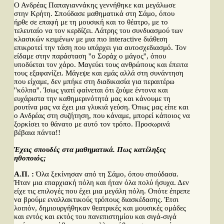
Ο Ανδρέας Παπαγιαννάκης γεννήθηκε και μεγάλωσε
στην Κρήτη. Σπούδασε μαθηματικά στη Σάμο, όπου
ήρθε σε επαφή με τη μουσική και το θέατρο, με το
τελευταίο να τον κερδίζει. Λάτρης του συνδυασμού των
κλασικών κειμένων με μια πιο interactive διάθεση
επικροτεί την τάση που υπάρχει για αυτοσχεδιασμό. Τον
είδαμε στην παράσταση ''ο Σοράχ ο μάγος'', όπου
υποδύεται τον χάρο. Μαγεύει τους ανθρώπους και έπειτα
τους εξαφανίζει. Μάγεψε και εμάς αλλά στη συνάντηση
που είχαμε, δεν μπήκε στη διαδικασία για περαιτέρω
''κόλπα''. Ίσως γιατί φαίνεται ότι ζούμε έντονα και
ευχάριστα την καθημερινότητά μας και κάνουμε τη
ρουτίνα μας να έχει μια γλυκιά γεύση. Όπως μας είπε και
ο Ανδρέας στη συζήτηση, που κάναμε, μπορεί κάποιος να
ξορκίσει το θάνατο με αυτό τον τρόπο. Προσωρινά
βέβαια πάντα!!
Έχεις σπουδές στα μαθηματικά. Πως κατέληξες
ηθοποιός;
Α.Π. :
Όλα ξεκίνησαν από τη Σάμο, όπου σπούδασα.
Ήταν μια επαρχιακή πόλη και ήταν όλα πολύ ήσυχα. Δεν
είχε τις επιλογές που έχει μια μεγάλη πόλη. Οπότε έπρεπε
να βρούμε εναλλακτικούς τρόπους διασκέδασης. Έτσι
λοιπόν, δημιουργήθηκαν θεατρικές και μουσικές ομάδες
και εντός και εκτός του πανεπιστημίου και σιγά-σιγά