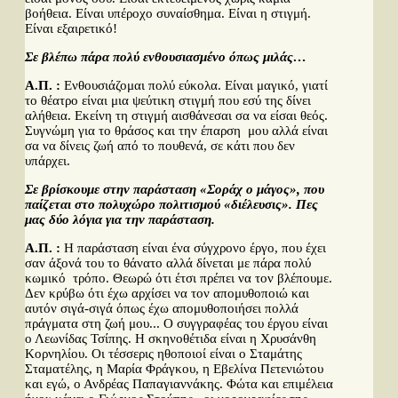
βοήθεια. Είναι υπέροχο συναίσθημα. Είναι η στιγμή.
Είναι εξαιρετικό!
Σε βλέπω πάρα πολύ ενθουσιασμένο όπως μιλάς…
Α.Π. :
Ενθουσιάζομαι πολύ εύκολα. Είναι μαγικό, γιατί
το θέατρο είναι μια ψεύτικη στιγμή που εσύ της δίνει
αλήθεια. Εκείνη τη στιγμή αισθάνεσαι σα να είσαι θεός.
Συγνώμη για το θράσος και την έπαρση μου αλλά είναι
σα να δίνεις ζωή από το πουθενά, σε κάτι που δεν
υπάρχει.
Σε βρίσκουμε στην παράσταση «Σοράχ ο μάγος», που
παίζεται στο πολυχώρο πολιτισμού «διέλευσις». Πες
μας δύο λόγια για την παράσταση.
Α.Π. :
Η παράσταση είναι ένα σύγχρονο έργο, που έχει
σαν άξονά του το θάνατο αλλά δίνεται με πάρα πολύ
κωμικό τρόπο. Θεωρώ ότι έτσι πρέπει να τον βλέπουμε.
Δεν κρύβω ότι έχω αρχίσει να τον απομυθοποιώ και
αυτόν σιγά-σιγά όπως έχω απομυθοποιήσει πολλά
πράγματα στη ζωή μου... Ο συγγραφέας του έργου είναι
ο Λεωνίδας Τσίπης. Η σκηνοθέτιδα είναι η Χρυσάνθη
Κορνηλίου. Οι τέσσερις ηθοποιοί είναι ο Σταμάτης
Σταματέλης, η Μαρία Φράγκου, η Εβελίνα Πετενιώτου
και εγώ, ο Ανδρέας Παπαγιαννάκης. Φώτα και επιμέλεια