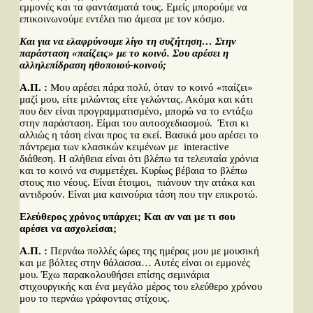
εμμονές και τα φαντάσματά τους. Εμείς μπορούμε να
επικοινωνούμε εντέλει πιο άμεσα με τον κόσμο.
Και για να ελαφρύνουμε λίγο τη συζήτηση… Στην
παράσταση «παίζεις» με το κοινό. Σου αρέσει η
αλληλεπίδραση ηθοποιού-κοινού;
Α.Π. :
Μου αρέσει πάρα πολύ, όταν το κοινό «παίζει»
μαζί μου, είτε μιλώντας είτε γελώντας. Ακόμα και κάτι
που δεν είναι προγραμματισμένο, μπορώ να το εντάξω
στην παράσταση. Είμαι του αυτοσχεδιασμού. Έτσι κι
αλλιώς η τάση είναι προς τα εκεί. Βασικά μου αρέσει το
πάντρεμα των κλασικών κειμένων με interactive
διάθεση. Η αλήθεια είναι ότι βλέπω τα τελευταία χρόνια
και το κοινό να συμμετέχει. Κυρίως βέβαια το βλέπω
στους πιο νέους. Είναι έτοιμοι, πιάνουν την ατάκα και
αντιδρούν. Είναι μια καινούρια τάση που την επικροτώ.
Ελεύθερος χρόνος υπάρχει; Και αν ναι με τι σου
αρέσει να ασχολείσαι;
Α.Π. :
Περνάω πολλές ώρες της ημέρας μου με μουσική
και με βόλτες στην θάλασσα… Αυτές είναι οι εμμονές
μου. Έχω παρακολουθήσει επίσης σεμινάρια
στιχουργικής και ένα μεγάλο μέρος του ελεύθερο χρόνου
μου το περνάω γράφοντας στίχους.