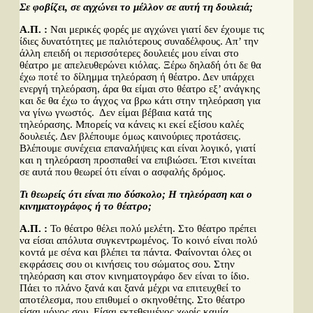
Σε φοβίζει, σε αγχώνει το μέλλον σε αυτή τη δουλειά;
Α.Π. :
Ναι μερικές φορές με αγχώνει γιατί δεν έχουμε τις
ίδιες δυνατότητες με παλιότερους συναδέλφους. Απ’ την
άλλη επειδή οι περισσότερες δουλειές μου είναι στο
θέατρο με απελευθερώνει κιόλας. Ξέρω δηλαδή ότι δε θα
έχω ποτέ το δίλημμα τηλεόραση ή θέατρο. Δεν υπάρχει
ενεργή τηλεόραση, άρα θα είμαι στο θέατρο εξ’ ανάγκης
και δε θα έχω το άγχος να βρω κάτι στην τηλεόραση για
να γίνω γνωστός. Δεν είμαι βέβαια κατά της
τηλεόρασης. Μπορείς να κάνεις κι εκεί εξίσου καλές
δουλειές. Δεν βλέπουμε όμως καινούριες προτάσεις.
Βλέπουμε συνέχεια επαναλήψεις και είναι λογικό, γιατί
και η τηλεόραση προσπαθεί να επιβιώσει. Έτσι κινείται
σε αυτά που θεωρεί ότι είναι ο ασφαλής δρόμος.
Τι θεωρείς ότι είναι πιο δύσκολο; Η τηλεόραση και ο
κινηματογράφος ή το θέατρο;
Α.Π. :
Το θέατρο θέλει πολύ μελέτη. Στο θέατρο πρέπει
να είσαι απόλυτα συγκεντρωμένος. Το κοινό είναι πολύ
κοντά με σένα και βλέπει τα πάντα. Φαίνονται όλες οι
εκφράσεις σου οι κινήσεις του σώματος σου. Στην
τηλεόραση και στον κινηματογράφο δεν είναι το ίδιο.
Πάει το πλάνο ξανά και ξανά μέχρι να επιτευχθεί το
αποτέλεσμα, που επιθυμεί ο σκηνοθέτης. Στο θέατρο
είσαι μόνος σου. Είσαι εκτεθειμένος χωρίς καμία