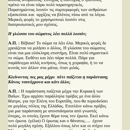
πρέπει να είναι πάρα πολύ παρατηρητικός.
Παρατηρώντας λοιπόν τις συμπεριφορές των ανθρώπων
εξασκείσαι και αρχίζεις να βλέπεις πίσω από τα λόγια.
Μερικές φορές το χρησιμοποιώ λοιπόν στις
διαπροσωπικές μου σχέσεις.
Η γλώσσα του σώματος λέει πολλά λοιπόν;
Α.Π. :
Βέβαια! Το σώμα τα λέει όλα. Μερικές φορές δε
χρειάζεται να μιλήσει ο άλλος. Η γλώσσα του σώματος
είναι πια μια ολόκληρη επιστήμη. Είναι πολύ σημαντικό
το σώμα. Εκθέτει και λέει πάρα πολλά. Πάρε για
παράδειγμα απλές κινήσεις, όπως η χειραψία, ή το να
κοιτάς τον άλλον στα μάτια, όταν μιλάς.
Κλείνοντας πες μας μέχρι πότε παίζεται η παράσταση;
Κάνεις ταυτόχρονα και κάτι άλλο;
Α.Π. :
Η παράσταση παίζεται μέχρι την Κυριακή των
Βαΐων. Έχω αρχίσει παράλληλα πρόβες με ένα άλλο
θέατρο, για την Ελένη του Ευριπίδη, που θα περιοδεύσει
σε μεγάλες πόλεις της Ελλάδας. Επιπλέον κάνω πρόβες
για μια παράσταση με αποσπάσματα από γνωστές
όπερες, οι οποίες έχουν θέμα τους τον έρωτα. Εκεί κάνω
τον έρωτα. (γέλια) Ο έρωτας και ο θάνατος…. έχουν
πολύ μεγάλη σχέση. Εξάλλου όπως λένε και οι στίχοι του