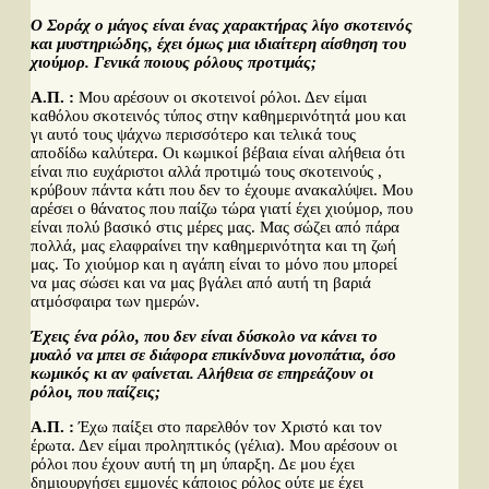
Ο Σοράχ ο μάγος είναι ένας χαρακτήρας λίγο σκοτεινός
και μυστηριώδης, έχει όμως μια ιδιαίτερη αίσθηση του
χιούμορ. Γενικά ποιους ρόλους προτιμάς;
Α.Π. :
Μου αρέσουν οι σκοτεινοί ρόλοι. Δεν είμαι
καθόλου σκοτεινός τύπος στην καθημερινότητά μου και
γι αυτό τους ψάχνω περισσότερο και τελικά τους
αποδίδω καλύτερα. Οι κωμικοί βέβαια είναι αλήθεια ότι
είναι πιο ευχάριστοι αλλά προτιμώ τους σκοτεινούς ,
κρύβουν πάντα κάτι που δεν το έχουμε ανακαλύψει. Μου
αρέσει ο θάνατος που παίζω τώρα γιατί έχει χιούμορ, που
είναι πολύ βασικό στις μέρες μας. Μας σώζει από πάρα
πολλά, μας ελαφραίνει την καθημερινότητα και τη ζωή
μας. Το χιούμορ και η αγάπη είναι το μόνο που μπορεί
να μας σώσει και να μας βγάλει από αυτή τη βαριά
ατμόσφαιρα των ημερών.
Έχεις ένα ρόλο, που δεν είναι δύσκολο να κάνει το
μυαλό να μπει σε διάφορα επικίνδυνα μονοπάτια, όσο
κωμικός κι αν φαίνεται. Αλήθεια σε επηρεάζουν οι
ρόλοι, που παίζεις;
Α.Π. :
Έχω παίξει στο παρελθόν τον Χριστό και τον
έρωτα. Δεν είμαι προληπτικός (γέλια). Μου αρέσουν οι
ρόλοι που έχουν αυτή τη μη ύπαρξη. Δε μου έχει
δημιουργήσει εμμονές κάποιος ρόλος ούτε με έχει