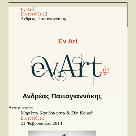
Αρχική
Ev Art
Συνεντεύξεις
Ανδρέας Παπαγιαννάκης
Facebook
Youtube
Ev Art
Instagram
Ραπόρτο
Live & Συναυλίες
Θέατρο
Ανδρέας Παπαγιαννάκης
Συνεντεύξεις
Λεπτομέρειες
Παρουσιάσεις
Μαριέττα Κασιδόκωστα & Εύη Κουκά
Συνεντεύξεις
21 Φεβρουαρίου 2014
Δίσκοι
Σειρές