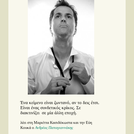
Ταινίες
Βιβλία
Video News
Καλλιτέχνες
Μουσικοί
Διάφοροι
Εκτός Συνόρων
Νέα
Στήλες
Polls
Small Talk
Ένα κείμενο είναι ζωντανό, αν το δεις έτσι.
Είναι ένας συνδετικός κρίκος. Σε
Blog
διακτινίζει σε μία άλλη εποχή.
Αναζήτηση...
λέει στη Μαριέττα Κασιδόκωστα και την Εύη
Κουκά ο
Ανδρέας Παπαγιαννάκης