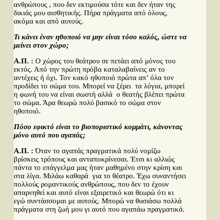
ανθρώπους , που δεν εκτιμούσα τότε και δεν ήταν της
δικιάς μου αισθητικής. Πήρα πράγματα από όλους,
ακόμα και από αυτούς.
Τι κάνει έναν ηθοποιό να μην είναι τόσο καλός, ώστε να
μείνει στον χώρο;
Α.Π. :
Ο χώρος του θεάτρου σε πετάει από μόνος του
εκτός. Από την πρώτη πρόβα καταλαβαίνεις αν το
αντέχεις ή όχι. Τον κακό ηθοποιό πρώτα απ’ όλα τον
προδίδει το σώμα του. Μπορεί να ξέρει τα λόγια, μπορεί
η φωνή του να είναι σωστή αλλά ο θεατής βλέπει πρώτα
το σώμα. Άρα θεωρώ πολύ βασικό το σώμα στον
ηθοποιό.
Πόσο εφικτό είναι το βιοποριστικό κομμάτι, κάνοντας
μόνο αυτό που αγαπάς;
Α.Π. :
Όταν το αγαπάς πραγματικά πολύ νομίζω
βρίσκεις τρόπους και ανταποκρίνεσαι. Έτσι κι αλλιώς
πάντα το επάγγελμα μας ήταν μαθημένο στην κρίση και
στα λίγα. Μιλάω καθαρά για το θέατρο. Έχω συναντήσει
πολλούς ρομαντικούς ανθρώπους, που δεν το έχουν
απαρνηθεί και αυτό είναι εξαιρετικό και θεωρώ ότι κι
εγώ συντάσσομαι με αυτούς. Μπορώ να θυσιάσω πολλά
πράγματα στη ζωή μου γι αυτό που αγαπάω πραγματικά.