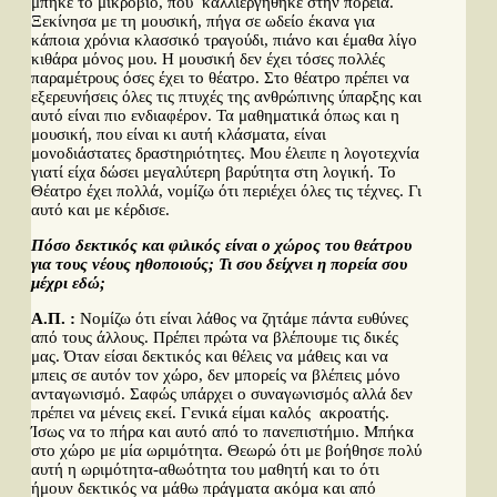
μπήκε το μικρόβιο, που καλλιεργήθηκε στην πορεία.
Ξεκίνησα με τη μουσική, πήγα σε ωδείο έκανα για
κάποια χρόνια κλασσικό τραγούδι, πιάνο και έμαθα λίγο
κιθάρα μόνος μου. Η μουσική δεν έχει τόσες πολλές
παραμέτρους όσες έχει το θέατρο. Στο θέατρο πρέπει να
εξερευνήσεις όλες τις πτυχές της ανθρώπινης ύπαρξης και
αυτό είναι πιο ενδιαφέρον. Τα μαθηματικά όπως και η
μουσική, που είναι κι αυτή κλάσματα, είναι
μονοδιάστατες δραστηριότητες. Μου έλειπε η λογοτεχνία
γιατί είχα δώσει μεγαλύτερη βαρύτητα στη λογική. Το
Θέατρο έχει πολλά, νομίζω ότι περιέχει όλες τις τέχνες. Γι
αυτό και με κέρδισε.
Πόσο δεκτικός και φιλικός είναι ο χώρος του θεάτρου
για τους νέους ηθοποιούς; Τι σου δείχνει η πορεία σου
μέχρι εδώ;
Α.Π. :
Νομίζω ότι είναι λάθος να ζητάμε πάντα ευθύνες
από τους άλλους. Πρέπει πρώτα να βλέπουμε τις δικές
μας. Όταν είσαι δεκτικός και θέλεις να μάθεις και να
μπεις σε αυτόν τον χώρο, δεν μπορείς να βλέπεις μόνο
ανταγωνισμό. Σαφώς υπάρχει ο συναγωνισμός αλλά δεν
πρέπει να μένεις εκεί. Γενικά είμαι καλός ακροατής.
Ίσως να το πήρα και αυτό από το πανεπιστήμιο. Μπήκα
στο χώρο με μία ωριμότητα. Θεωρώ ότι με βοήθησε πολύ
αυτή η ωριμότητα-αθωότητα του μαθητή και το ότι
ήμουν δεκτικός να μάθω πράγματα ακόμα και από