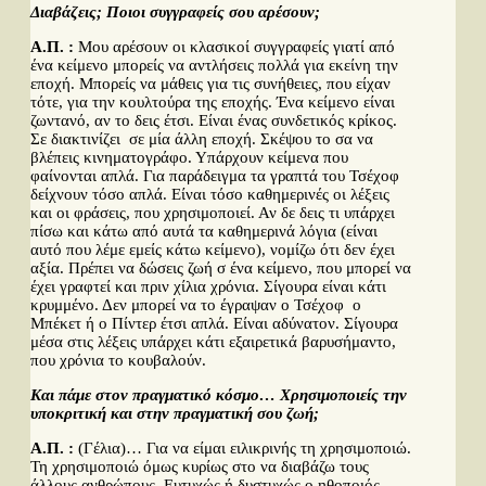
Διαβάζεις; Ποιοι συγγραφείς σου αρέσουν;
Α.Π. :
Μου αρέσουν οι κλασικοί συγγραφείς γιατί από
ένα κείμενο μπορείς να αντλήσεις πολλά για εκείνη την
εποχή. Μπορείς να μάθεις για τις συνήθειες, που είχαν
τότε, για την κουλτούρα της εποχής. Ένα κείμενο είναι
ζωντανό, αν το δεις έτσι. Είναι ένας συνδετικός κρίκος.
Σε διακτινίζει σε μία άλλη εποχή. Σκέψου το σα να
βλέπεις κινηματογράφο. Υπάρχουν κείμενα που
φαίνονται απλά. Για παράδειγμα τα γραπτά του Τσέχοφ
δείχνουν τόσο απλά. Είναι τόσο καθημερινές οι λέξεις
και οι φράσεις, που χρησιμοποιεί. Αν δε δεις τι υπάρχει
πίσω και κάτω από αυτά τα καθημερινά λόγια (είναι
αυτό που λέμε εμείς κάτω κείμενο), νομίζω ότι δεν έχει
αξία. Πρέπει να δώσεις ζωή σ ένα κείμενο, που μπορεί να
έχει γραφτεί και πριν χίλια χρόνια. Σίγουρα είναι κάτι
κρυμμένο. Δεν μπορεί να το έγραψαν ο Τσέχοφ ο
Μπέκετ ή ο Πίντερ έτσι απλά. Είναι αδύνατον. Σίγουρα
μέσα στις λέξεις υπάρχει κάτι εξαιρετικά βαρυσήμαντο,
που χρόνια το κουβαλούν.
Και πάμε στον πραγματικό κόσμο… Χρησιμοποιείς την
υποκριτική και στην πραγματική σου ζωή;
Α.Π. :
(Γέλια)… Για να είμαι ειλικρινής τη χρησιμοποιώ.
Τη χρησιμοποιώ όμως κυρίως στο να διαβάζω τους
άλλους ανθρώπους. Ευτυχώς ή δυστυχώς ο ηθοποιός