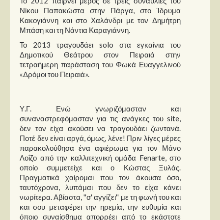
Το 2012 παίρνει μέρος σε τρεις συναυλίες του
Νίκου Παπακώστα στην Πάργα, στο Ίδρυμα
Κακογιάννη και στο Χαλάνδρι με τον Δημήτρη
Μπάση και τη Νάντια Καραγιάννη.
Το 2013 τραγουδάει solo στα εγκαίνια του
Δημοτικού Θεάτρου στον Πειραιά στην
τετραήμερη παράσταση του Φωκά Ευαγγελινού
«Δρόμοι του Πειραιά».
Υ.Γ. Ενώ γνωριζόμασταν και
συναναστρεφόμασταν για τις ανάγκες του site,
δεν τον είχα ακούσει να τραγουδάει ζωντανά.
Ποτέ δεν είναι αργά, όμως, λένε! Πριν λίγες μέρες
παρακολούθησα ένα αφιέρωμα για τον Μάνο
Λοΐζο από την καλλιτεχνική ομάδα Fenarte, στο
οποίο συμμετείχε και ο Κώστας Ξυλάς.
Πραγματικά χαίρομαι που τον άκουσα όσο,
ταυτόχρονα, λυπάμαι που δεν το είχα κάνει
νωρίτερα. Αβίαστα, ''σ' αγγίζει'' με τη φωνή του και
και σου μεταφέρει την ηρεμία, την ευθυμία και
όποιο συναίσθημα απορρέει από το εκάστοτε