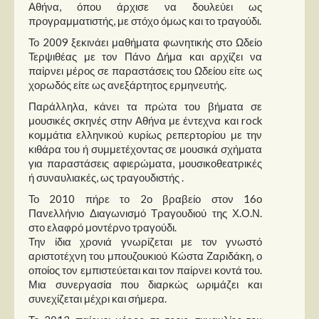
Στήλες
Αθήνα, όπου άρχισε να δουλεύει ως
προγραμματιστής, με στόχο όμως και το τραγούδι.
Polls
Το 2009 ξεκινάει μαθήματα φωνητικής στο Ωδείο
Τερψιθέας με τον Πάνο Δήμα και αρχίζει να
Small Talk
παίρνει μέρος σε παραστάσεις του Ωδείου είτε ως
Blog
χορωδός είτε ως ανεξάρτητος ερμηνευτής.
Παράλληλα, κάνει τα πρώτα του βήματα σε
μουσικές σκηνές στην Αθήνα με έντεχνα και rock
κομμάτια ελληνικού κυρίως ρεπερτορίου με την
κιθάρα του ή συμμετέχοντας σε μουσικά σχήματα
για παραστάσεις αφιερώματα, μουσικοθεατρικές
ή συναυλιακές, ως τραγουδιστής .
Το 2010 πήρε το 2ο βραβείο στον 16ο
Πανελλήνιο Διαγωνισμό Τραγουδιού της Χ.Ο.Ν.
στο ελαφρό μοντέρνο τραγούδι.
Την ίδια χρονιά γνωρίζεται με τον γνωστό
αριστοτέχνη του μπουζουκιού Κώστα Ζαριδάκη, ο
οποίος τον εμπιστεύεται και τον παίρνει κοντά του.
Μια συνεργασία που διαρκώς ωριμάζει και
συνεχίζεται μέχρι και σήμερα.