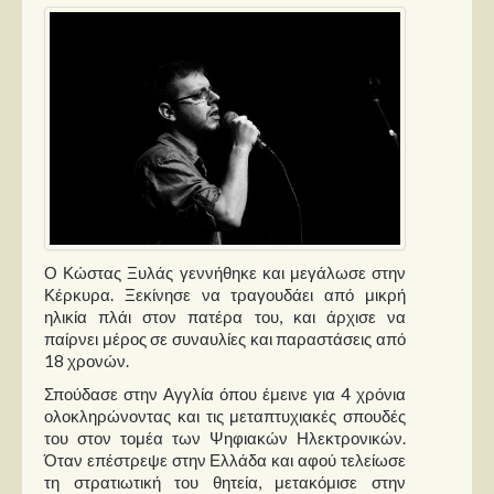
Παρουσιάσεις
Δίσκοι
Σειρές
Ταινίες
Βιβλία
Video News
Ο Κώστας Ξυλάς γεννήθηκε και μεγάλωσε στην
Καλλιτέχνες
Κέρκυρα. Ξεκίνησε να τραγουδάει από μικρή
ηλικία πλάι στον πατέρα του, και άρχισε να
Μουσικοί
παίρνει μέρος σε συναυλίες και παραστάσεις από
Διάφοροι
18 χρονών.
Σπούδασε στην Αγγλία όπου έμεινε για 4 χρόνια
Εκτός Συνόρων
ολοκληρώνοντας και τις μεταπτυχιακές σπουδές
του στον τομέα των Ψηφιακών Ηλεκτρονικών.
Νέα
Όταν επέστρεψε στην Ελλάδα και αφού τελείωσε
τη στρατιωτική του θητεία, μετακόμισε στην