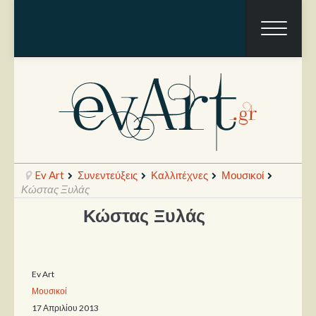
Ev Art
Συνεντεύξεις
Καλλιτέχνες
Μουσικοί
Κώστας Ξυλάς
Κώστας Ξυλάς
Ραπόρτο
Live & Συναυλίες
Ev Art
Θέατρο
Μουσικοί
Συνεντεύξεις
17 Απριλίου 2013