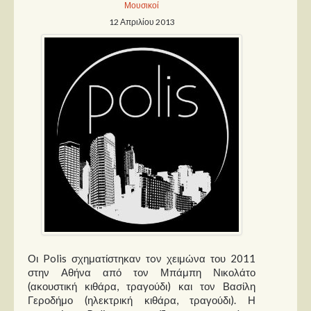
Μουσικοί
12 Απριλίου 2013
Παρουσιάσεις
Δίσκοι
Σειρές
Ταινίες
Βιβλία
Video News
Καλλιτέχνες
Μουσικοί
Διάφοροι
Εκτός Συνόρων
Οι Polis σχηματίστηκαν τoν χειμώνα του 2011
στην Αθήνα από τον Μπάμπη Νικολάτο
Νέα
(ακουστική κιθάρα, τραγούδι) και τον Βασίλη
Γεροδήμο (ηλεκτρική κιθάρα, τραγούδι). Η