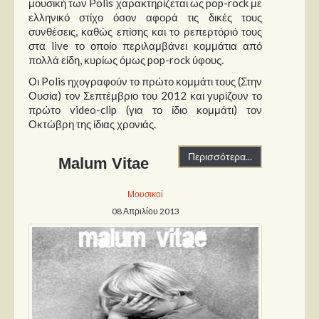
μουσική των Polis χαρακτηρίζεται ως pop-rock με
Στήλες
ελληνικό στίχο όσον αφορά τις δικές τους
συνθέσεις, καθώς επίσης και το ρεπερτόριό τους
Polls
στα live το οποίο περιλαμβάνει κομμάτια από
Small Talk
πολλά είδη, κυρίως όμως pop-rock ύφους.
Blog
Οι Polis ηχογραφούν το πρώτο κομμάτι τους (Στην
Ουσία) τον Σεπτέμβριο του 2012 και γυρίζουν το
πρώτο video-clip (για το ίδιο κομμάτι) τον
Οκτώβρη της ίδιας χρονιάς.
Περισσότερα...
Malum Vitae
Μουσικοί
08 Απριλίου 2013