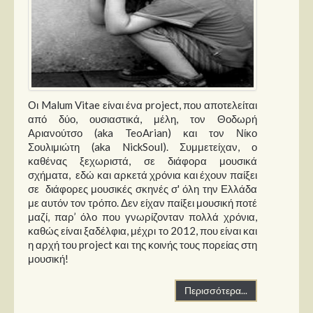
Οι Malum Vitae είναι ένα project, που αποτελείται
από δύο, ουσιαστικά, μέλη, τον Θοδωρή
Αριανούτσο (aka TeoArian) και τον Νίκο
Σουλιμιώτη (aka NickSoul). Συμμετείχαν, ο
καθένας ξεχωριστά, σε διάφορα μουσικά
σχήματα, εδώ και αρκετά χρόνια και έχουν παίξει
σε διάφορες μουσικές σκηνές σ' όλη την Ελλάδα
με αυτόν τον τρόπο. Δεν είχαν παίξει μουσική ποτέ
μαζί, παρ’ όλο που γνωρίζονταν πολλά χρόνια,
καθώς είναι ξαδέλφια, μέχρι το 2012, που είναι και
η αρχή του project και της κοινής τους πορείας στη
μουσική!
Περισσότερα...