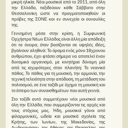
Στήλες
μικρή ηλικία. Νέοι μουσικοί από το 2011, από όλη
την Ελλάδα, ταξιδεύουν κάθε Σάββατο στην
Θεσσαλονίκη ώστε να πραγματοποιηθούν οι
Polls
πρόβες της ΣΟΝΕ και εν συνεχεία οι συναυλίες
Small Talk
της.
Blog
Γεννημένη μέσα στην κρίση, η Συμφωνική
Ορχήστρα Νέων Ελλάδος είναι άλλη μία απόδειξη
ότι τα όνειρα, όταν βασίζονται σε υψηλές ιδέες,
βγαίνουν αληθινά: Το όραμα ενός μόνο 18χρονου
ανθρώπου, έχει φτάσει σήμερα να αποτελεί έναν
δυναμικό οργανισμό, με κινητήρια δύναμη μία
από τις ισχυρότερες στον πλανήτη: Το νεανικό
πάθος. Το πάθος για τη μουσική, την αρμονία, την
τεχνική τελειότητα στην απόδοση, τη μετάδοση του
πολιτισμού, σε ένα ταξίδι με όχημα τη μουσική και
το άπειρο των συναισθημάτων που αυτή γεννά.
Στο ταξίδι αυτό συμμετέχουν νέοι μουσικοί από
όλη την Ελλάδα, που συμμερίζονται τις αρχές και
τους στόχους μας. Ήδη, μουσικοί γόνοι από
φιλαρμονικές, ωδεία και μουσικά σχολεία της
Κρήτης, των Ιωνίων, της Μακεδονίας, της
Δωδεκανήσου, της Αθήνας, της Θεσσαλίας, της