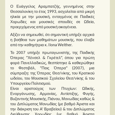
Ο Ευάγγελος Αραμπατζής, γεννημένος στην
Θεσσαλονίκη το έτος 1993, ασχολείται από μικρή
ηλικία με την μουσική, ενταγμένος σε Παιδικές
Χορωδίες και μουσικές σπουδές σε Ωδεία,
προερχόμενος από μουσική οικογένεια.
Αξίζει να σημειωθεί, ότι σημαντική υπήρξε αρχικά
η βοήθεια των μαθημάτων μουσικής, που έλαβε
από την καθηγήτρια κ. Ilona Welther.
Το 2007 υπήρξε πρωταγωνιστής, της Παιδικής
Όπερας ''Χένσελ & Γκρέτελ'', όπου για πρώτη
φορά Πανελλαδικώς, θεσπίστηκε & καθιερώθηκε
το Φεστιβάλ, ''Παις Όπερα'' (2007), μια
σύμπραξη: της Όπερας Θεσ/νίκης, του Κρατικού
ωδείου, του Μουσικού Σχολείου Θεσ/νίκης & του
Υπουργείου Πολιτισμού.
Είναι αριστούχος των Πτυχίων: Ωδικής,
Ενοργάνωσης, Αρμονίας, Αντίστιξης, Φυγής,
Βυζαντινής Μουσικής, Πιάνου, Μονωδίας καθώς &
του Διπλώματος Μονωδίας (με βαθμό Άριστα και
την διάκριση του Α' Βραβείου) & του Διπλώματος
Διεύθυνσης Χορωδίας (με βαθμό Άριστα