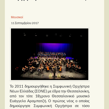
Παρουσιάσεις
Μουσικοί
Δίσκοι
11 Σεπτεμβρίου 2017
Σειρές
Ταινίες
Βιβλία
Video News
Καλλιτέχνες
Μουσικοί
Διάφοροι
Το 2011 δημιουργήθηκε η Συμφωνική Ορχήστρα
Εκτός Συνόρων
Νέων Ελλάδος (ΣΟΝΕ) με έδρα την Θεσσαλονίκη,
από τον τότε 18χρονο Θεσσαλονικιό μουσικό
Νέα
Ευάγγελο Αραμπατζή. Ο πρώτος νέος ο οποίος
δημιούργησε Συμφωνική Ορχήστρα σε τόσο