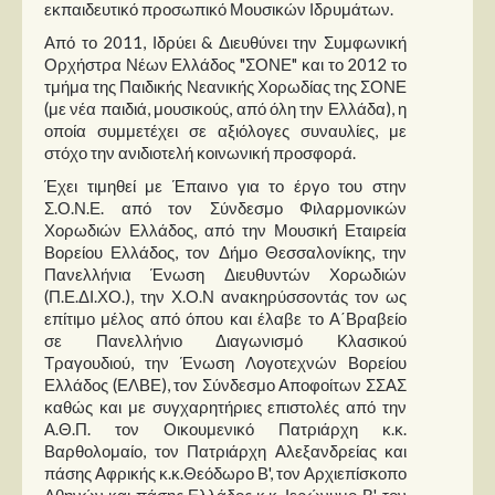
εκπαιδευτικό προσωπικό Μουσικών Ιδρυμάτων.
Από το 2011, Ιδρύει & Διευθύνει την Συμφωνική
Ορχήστρα Νέων Ελλάδος "ΣΟΝΕ" και το 2012 το
τμήμα της Παιδικής Νεανικής Χορωδίας της ΣΟΝΕ
(με νέα παιδιά, μουσικούς, από όλη την Ελλάδα), η
οποία συμμετέχει σε αξιόλογες συναυλίες, με
στόχο την ανιδιοτελή κοινωνική προσφορά.
Έχει τιμηθεί με Έπαινο για το έργο του στην
Σ.Ο.Ν.Ε. από τον Σύνδεσμο Φιλαρμονικών
Χορωδιών Ελλάδος, από την Μουσική Εταιρεία
Βορείου Ελλάδος, τον Δήμο Θεσσαλονίκης, την
Πανελλήνια Ένωση Διευθυντών Χορωδιών
(Π.Ε.ΔΙ.ΧΟ.), την Χ.Ο.Ν ανακηρύσσοντάς τον ως
επίτιμο μέλος από όπου και έλαβε το Α΄Βραβείο
σε Πανελλήνιο Διαγωνισμό Κλασικού
Τραγουδιού, την Ένωση Λογοτεχνών Βορείου
Ελλάδος (ΕΛΒΕ), τον Σύνδεσμο Αποφοίτων ΣΣΑΣ
καθώς και με συγχαρητήριες επιστολές από την
Α.Θ.Π. τον Οικουμενικό Πατριάρχη κ.κ.
Βαρθολομαίο, τον Πατριάρχη Αλεξανδρείας και
πάσης Αφρικής κ.κ.Θεόδωρο Β', τον Αρχιεπίσκοπο
Αθηνών και πάσης Ελλάδος κ.κ. Ιερώνυμο Β', τον