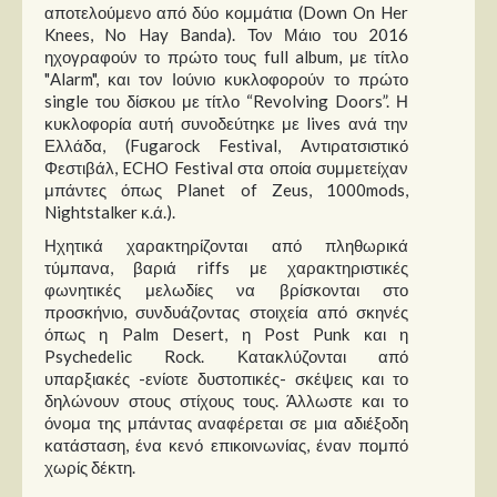
αποτελούμενο από δύο κομμάτια (Down On Her
Knees, No Hay Banda). Τον Μάιο του 2016
ηχογραφούν το πρώτο τους full album, με τίτλο
"Alarm", και τον Ιούνιο κυκλοφορούν το πρώτο
single του δίσκου με τίτλο “Revolving Doors”. Η
κυκλοφορία αυτή συνοδεύτηκε με lives ανά την
Ελλάδα, (Fugarock Festival, Αντιρατσιστικό
Φεστιβάλ, ECHO Festival στα οποία συμμετείχαν
μπάντες όπως Planet of Zeus, 1000mods,
Nightstalker κ.ά.).
Ηχητικά χαρακτηρίζονται από πληθωρικά
τύμπανα, βαριά riffs με χαρακτηριστικές
φωνητικές μελωδίες να βρίσκονται στο
προσκήνιο, συνδυάζοντας στοιχεία από σκηνές
όπως η Palm Desert, η Post Punk και η
Psychedelic Rock. Κατακλύζονται από
υπαρξιακές -ενίοτε δυστοπικές- σκέψεις και το
δηλώνουν στους στίχους τους. Άλλωστε και το
όνομα της μπάντας αναφέρεται σε μια αδιέξοδη
κατάσταση, ένα κενό επικοινωνίας, έναν πομπό
χωρίς δέκτη.