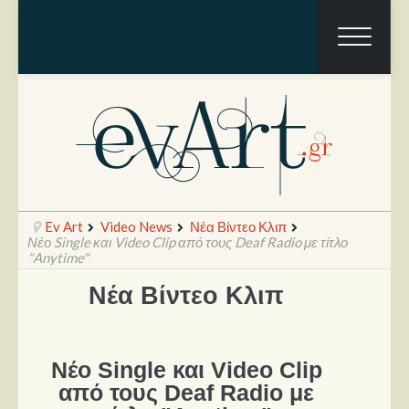
Ev Art
Video News
Νέα Βίντεο Κλιπ
Νέο Single και Video Clip από τους Deaf Radio με τίτλο
"Anytime"
Νέα Βίντεο Κλιπ
Ραπόρτο
Live & Συναυλίες
Θέατρο
Νέο Single και Video Clip
από τους Deaf Radio με
Συνεντεύξεις