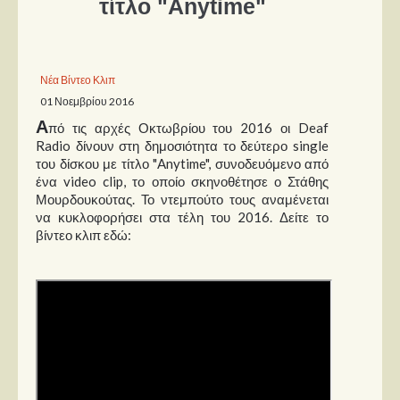
τίτλο "Anytime"
Παρουσιάσεις
Δίσκοι
Νέα Βίντεο Κλιπ
01 Νοεμβρίου 2016
Σειρές
Α
πό τις αρχές Οκτωβρίου του 2016 οι Deaf
Ταινίες
Radio δίνουν στη δημοσιότητα το δεύτερο single
Βιβλία
του δίσκου με τίτλο "Anytime", συνοδευόμενο από
ένα video clip, το οποίο σκηνοθέτησε ο Στάθης
Video News
Μουρδουκούτας. Το ντεμπούτο τους αναμένεται
να κυκλοφορήσει στα τέλη του 2016. Δείτε το
Καλλιτέχνες
βίντεο κλιπ εδώ:
Μουσικοί
Διάφοροι
Εκτός Συνόρων
Νέα