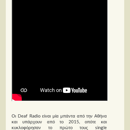
Στήλες
Polls
Small Talk
Blog
Οι Deaf Radio είναι μία μπάντα από την Αθήνα
και υπάρχουν από το 2015, οπότε και
κυκλοφόρησαν το πρώτο τους single