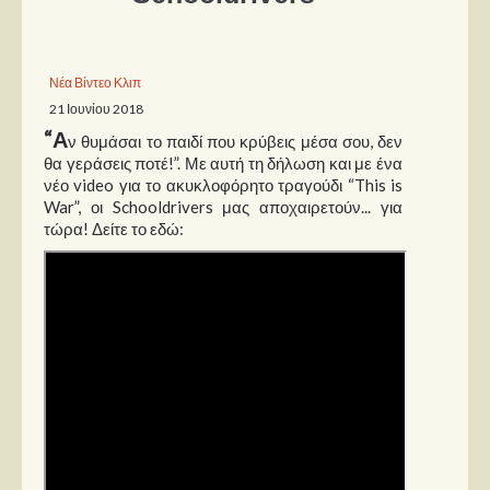
Παρουσιάσεις
Νέα Βίντεο Κλιπ
Δίσκοι
21 Ιουνίου 2018
Σειρές
“Α
ν θυμάσαι το παιδί που κρύβεις μέσα σου, δεν
Ταινίες
θα γεράσεις ποτέ!”. Με αυτή τη δήλωση και με ένα
νέο video για το ακυκλοφόρητο τραγούδι “This is
Βιβλία
War”, οι Schooldrivers μας αποχαιρετούν... για
τώρα! Δείτε το εδώ:
Video News
Καλλιτέχνες
Μουσικοί
Διάφοροι
Εκτός Συνόρων
Νέα