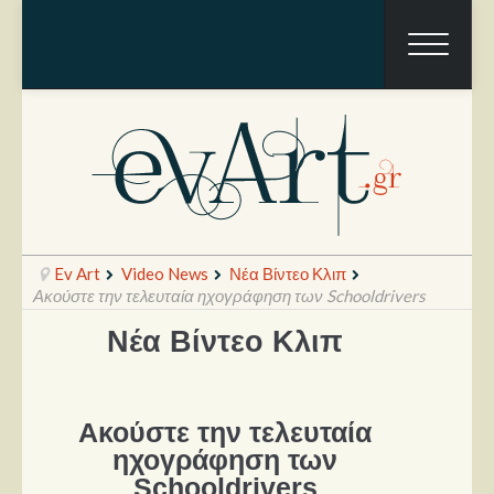
Ev Art
Video News
Νέα Βίντεο Κλιπ
Ακούστε την τελευταία ηχογράφηση των Schooldrivers
Νέα Βίντεο Κλιπ
Ραπόρτο
Live & Συναυλίες
Ακούστε την τελευταία
Θέατρο
ηχογράφηση των
Συνεντεύξεις
Schooldrivers