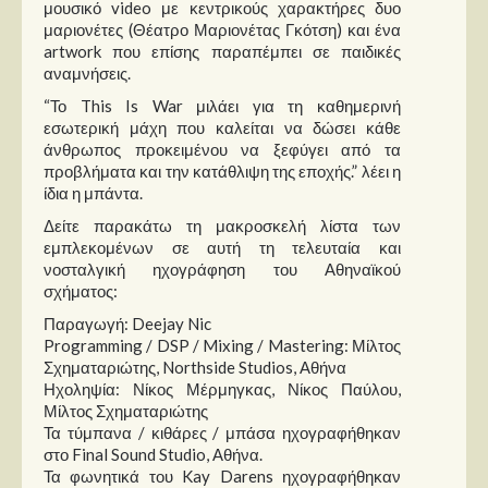
μουσικό video με κεντρικούς χαρακτήρες δυο
μαριονέτες (Θέατρο Μαριονέτας Γκότση) και ένα
artwork που επίσης παραπέμπει σε παιδικές
αναμνήσεις.
“Το This Is War μιλάει για τη καθημερινή
εσωτερική μάχη που καλείται να δώσει κάθε
άνθρωπος προκειμένου να ξεφύγει από τα
προβλήματα και την κατάθλιψη της εποχής.” λέει η
ίδια η μπάντα.
Δείτε παρακάτω τη μακροσκελή λίστα των
εμπλεκομένων σε αυτή τη τελευταία και
νοσταλγική ηχογράφηση του Αθηναϊκού
σχήματος:
Παραγωγή: Deejay Nic
Programming / DSP / Mixing / Mastering: Μίλτος
Σχηματαριώτης, Northside Studios, Αθήνα
Ηχοληψία: Νίκος Μέρμηγκας, Νίκος Παύλου,
Μίλτος Σχηματαριώτης
Τα τύμπανα / κιθάρες / μπάσα ηχογραφήθηκαν
στο Final Sound Studio, Αθήνα.
Τα φωνητικά του Kay Darens ηχογραφήθηκαν