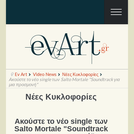
Ev Art
Video News
Νέες Κυκλοφορίες
Ακούστε το νέο single των Salto Mortale "Soundtrack για
μια προσμονή"
Νέες Κυκλοφορίες
Ραπόρτο
Live & Συναυλίες
Θέατρο
Ακούστε το νέο single των
Salto Mortale "Soundtrack
Συνεντεύξεις