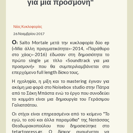
για μια προσμονή"
Παρουσιάσεις
Δίσκοι
Νέες Κυκλοφορίες
26 Νοεμβρίου 2017
Σειρές
Ο
ι Salto Mortale μετά την κυκλοφορία δύο ep
Ταινίες
(«Μία άλλη πραγματικότητα»-2014, «Παράθυρο
Βιβλία
στο χάος»-2016) έδωσαν στη δημοσιότητα το
πρώτο single με τίτλο «Soundtrack για μια
Video News
προσμονή» που θα συμπεριλαμβάνεται στο
επερχόμενο full length δίσκο τους.
Καλλιτέχνες
Η ηχοληψία, η μίξη και το mastering έγιναν για
ακόμη μια φορά στο Noisebox studio στην Πάτρα
Μουσικοί
από το Σάκη Μπάστα ενώ το έργο που συνοδεύει
Διάφοροι
το κομμάτι είναι μια δημιουργία του Γεράσιμου
Γαλιατσάτου.
Εκτός Συνόρων
Οι στίχοι είναι επηρεασμένοι από το κείμενο "Το
Νέα
εγώ, το εσύ και άλλα παραμύθια" της Νατάσσας
Θεοδωρακοπούλου που δημοσιεύτηκε στο
tetartopress.gr. Ο δίσκος αναμένεται να