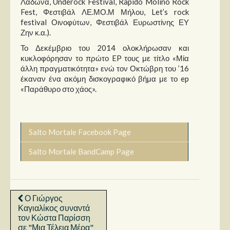
Λάδωνα, Underock Festival, Rapido Molino Rock
Fest, Φεστιβάλ ΛΕ.ΜΟ.Μ Μήλου, Let’s rock
festival Οινοφύτων, Φεστιβάλ Ευρωστίνης ΕΥ
Ζην κ.α.).
Το Δεκέμβριο του 2014 ολοκλήρωσαν και
κυκλοφόρησαν το πρώτο EP τους με τίτλο «Μία
άλλη πραγματικότητα» ενώ τον Οκτώβρη του ’16
έκαναν ένα ακόμη δισκογραφικό βήμα με το ep
«Παράθυρο στο χάος».
Salto Mortale Facebook Page
Salto Mortale BandCamp Page
Ο Γιώργος
Καγιαλίκος συναντά
τον Κώστα Παρίσση
σε "Μια Τέλεια Μέρα"