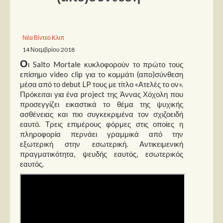
Παρουσιάσεις
Νέα Βίντεο Κλιπ
Δίσκοι
14 Νοεμβρίου 2018
Σειρές
Ο
ι Salto Mortale κυκλοφορούν το πρώτο τους
Ταινίες
επίσημο video clip για το κομμάτι (απο)σύνθεση
μέσα από το debut LP τους με τίτλο «Ατελές το ον».
Βιβλία
Πρόκειται για ένα project της Άννας Χόχολη που
προσεγγίζει εικαστικά το θέμα της ψυχικής
Video News
ασθένειας και πιο συγκεκριμένα τον σχιζοειδή
εαυτό. Τρεις επιμέρους φόρμες στις οποίες η
Καλλιτέχνες
πληροφορία περνάει γραμμικά από την
εξωτερική στην εσωτερική. Αντικειμενική
Μουσικοί
πραγματικότητα, ψευδής εαυτός, εσωτερικός
Διάφοροι
εαυτός.
Εκτός Συνόρων
Νέα