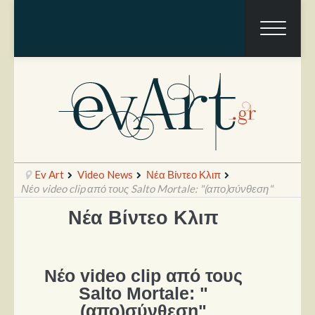
Ev Art
Video News
Νέα Βίντεο Κλιπ
Νέο video clip από τους Salto Mortale: "(απο)σύνθεση"
Νέα Βίντεο Κλιπ
Ραπόρτο
Live & Συναυλίες
Νέο video clip από τους
Θέατρο
Salto Mortale: "
Συνεντεύξεις
(απο)σύνθεση"