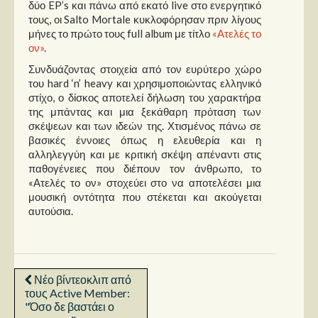
δύο EP’s και πάνω από εκατό live στο ενεργητικό
τους, οι Salto Mortale κυκλοφόρησαν πριν λίγους
μήνες το πρώτο τους full album με τίτλο
«Ατελές το
ον»
.
Συνδυάζοντας στοιχεία από τον ευρύτερο χώρο
του hard ‘n’ heavy και χρησιμοποιώντας ελληνικό
στίχο, ο δίσκος αποτελεί δήλωση του χαρακτήρα
της μπάντας και μια ξεκάθαρη πρόταση των
σκέψεων και των ιδεών της. Χτισμένος πάνω σε
βασικές έννοιες όπως η ελευθερία και η
αλληλεγγύη και με κριτική σκέψη απέναντι στις
παθογένειες που διέπουν τον άνθρωπο, το
«Ατελές το ον» στοχεύει στο να αποτελέσει μια
μουσική οντότητα που στέκεται και ακούγεται
αυτούσια.
Νέο βίντεοκλιπ από
τους Active Member:
"Όσο δε βαστάει ο