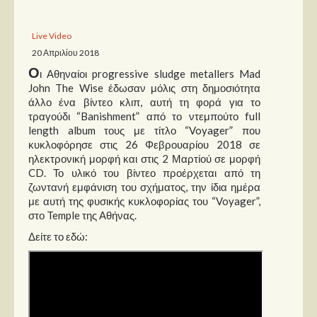
Παρουσιάσεις
Live Video
20 Απριλίου 2018
Δίσκοι
Ο
ι Αθηναίοι progressive sludge metallers Mad
Σειρές
John The Wise έδωσαν μόλις στη δημοσιότητα
άλλο ένα βίντεο κλιπ, αυτή τη φορά για το
Ταινίες
τραγούδι “Banishment” από το ντεμπούτο full
Βιβλία
length album τους με τίτλο “Voyager” που
κυκλοφόρησε στις 26 Φεβρουαρίου 2018 σε
Video News
ηλεκτρονική μορφή και στις 2 Μαρτίού σε μορφή
CD. Το υλικό του βίντεο προέρχεται από τη
Καλλιτέχνες
ζωντανή εμφάνιση του σχήματος, την ίδια ημέρα
με αυτή της φυσικής κυκλοφορίας του “Voyager”,
Μουσικοί
στο Temple της Αθήνας.
Διάφοροι
Δείτε το εδώ:
Εκτός Συνόρων
Νέα