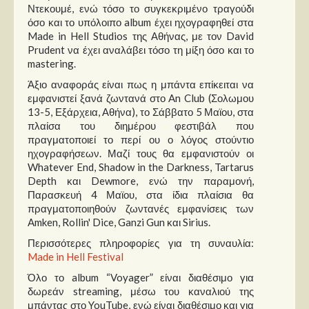
Ντεκουμέ, ενώ τόσο το συγκεκριμένο τραγούδι
όσο και το υπόλοιπο album έχει ηχογραφηθεί στα
Made in Hell Studios της Αθήνας, με τον David
Prudent να έχει αναλάβει τόσο τη μίξη όσο και το
mastering.
Άξιο αναφοράς είναι πως η μπάντα επίκειται να
εμφανιστεί ξανά ζωντανά στο An Club (Σολωμου
13-5, Εξάρχεια, Αθήνα), το Σάββατο 5 Μαϊου, στα
πλαίσα του διημέρου φεστιβάλ που
πραγματοποιεί το περί ου ο λόγος στούντιο
ηχογραφήσεων. Μαζί τους θα εμφανιστούν οι
Whatever End, Shadow in the Darkness, Tartarus
Depth και Dewmore, ενώ την παραμονή,
Παρασκευή 4 Μαϊου, στα ίδια πλαίσια θα
πραγματοποιηθούν ζωντανές εμφανίσεις των
Amken, Rollin' Dice, Ganzi Gun και Sirius.
Περισσότερες πληροφορίες για τη συναυλία:
Made in Hell Festival
Όλο το album “Voyager” είναι διαθέσιμο για
δωρεάν streaming, μέσω του καναλιού της
μπάντας στο YouTube, ενώ είναι διαθέσιμο και για