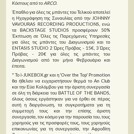
Κόστους από το ARCO.
Έπαθλο για όλες τις μπάντες του Τελικού αποτελεί
η Ηχογράφηση της Συναυλίας από την JOHNNY
VAVOURAS RECORDING PRODUCTIONS, ενώ
τα BACKSTAGE STUDIOS προσφέρουν 50%
Έκπτωση σε Όλες τις Παρεχόμενες Υπηρεσίες
για όλες τις μπάντες του Διαγωνισμού και το
ENTASIS STUDIO 2 Ώρες Πρόβας - 15€, 3 Ώρες
Πρόβας - 20€ για όλες τις μπάντες του
Διαγωνισμού από τον μήνα Φεβρουάριο και
έπειτα.
* Το i-JUKEBOX.gr και η 'Over the Top' Promotion
θα ήθελαν να ευχαριστήσουν θερμά το An Club
και την Εύα Κολόμβου για την άριστη συνεργασία
σε όλη τη διάρκεια του BATTLE OF THE BANDS,
όλους όσους εργάστηκαν για να έρθει σε πέρας
αυτή η διοργάνωση, τα συγκροτήματα για τη
συμμετοχή τους και την επίσης άριστη
συνεργασία, τον κόσμο για την παρουσία του, τους
χορηγούς για τις προσφορές τους, τους χορηγούς
επικοινωνίας για τη συνεργασία, την Αφροδίτη