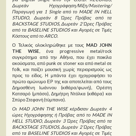
Δωρεάν Ηχογράφηση/Μίξη/Mastering/
Παραγωγή για 1 Single από το MADE IN HELL
STUDIO, Δωρεάν 8 Ώρες Πρόβας από τα
BACKSTAGE STUDIOS, Δωρεάν 2 Ώρες Πρόβας
από τα BASELINE STUDIOS και Αγορές σε Τιμές
Κόστους από το ARCO.
Ο Τελικός ολοκληρώθηκε με τους
MAD JOHN
THE WISE
, ένα progressive metal/rock
συγκρότημα από την Αθήνα, που έχει ποικίλα
ακούσματα, από punk σε stoner και από metal σε
folk, και παίζει μουσική χωρίς περιορισμούς ως
προς το είδος. Η μπάντα έχει ηχογραφήσει το
πρώτο ομώνυμο ΕP της και αποτελείται από τους
Δημοσθένη Ιωάννου (κιθάρα/φωνή), Ορέστη
Κατσαρό (μπάσο), Δημήτρη Ντόλκα (κιθάρα) και
Σπύρο Στεφανή (τύμπανα).
Οι MAD JOHN THE WISE κέρδισαν Δωρεάν 4
ώρες Ηχογράφησης ή Πρόβας από το MADE IN
HELL STUDIO, Δωρεάν 3 Ώρες Πρόβας από τα
BACKSTAGE STUDIOS, Δωρεάν 2 Ώρες Πρόβας
από τα BASELINE STUDIOS και Αγορές σε Τιμές