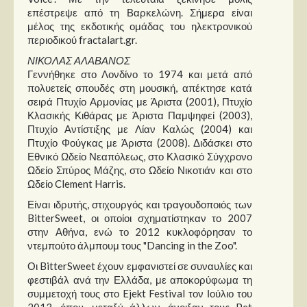
επέστρεψε από τη Βαρκελώνη. Σήμερα είναι
μέλος της εκδοτικής ομάδας του ηλεκτρονικού
περιοδικού fractalart.gr.
ΝΙΚΟΛΑΣ ΑΛΑΒΑΝΟΣ
Γεννήθηκε στο Λονδίνο το 1974 και μετά από
πολυετείς σπουδές στη μουσική, απέκτησε κατά
σειρά Πτυχίο Αρμονίας με Άριστα (2001), Πτυχίο
Κλασικής Κιθάρας με Άριστα Παμψηφεί (2003),
Πτυχίο Αντίστιξης με Λίαν Καλώς (2004) και
Πτυχίο Φούγκας με Άριστα (2008). Διδάσκει στο
Εθνικό Ωδείο Νεαπόλεως, στο Κλασικό Σύγχρονο
Ωδείο Σπύρος Μάζης, στο Ωδείο Νικοτιάν και στο
Ωδείο Clement Harris.
Είναι ιδρυτής, στιχουργός και τραγουδοποιός των
BitterSweet, οι οποίοι σχηματίστηκαν το 2007
στην Αθήνα, ενώ το 2012 κυκλοφόρησαν το
ντεμπούτο άλμπουμ τους "Dancing in the Zoo".
Οι BitterSweet έχουν εμφανιστεί σε συναυλίες και
φεστιβάλ ανά την Ελλάδα, με αποκορύφωμα τη
συμμετοχή τους στο Ejekt Festival τον Ιούλιο του
2013, όπου, μεταξύ άλλων, άνοιξαν τους Pet