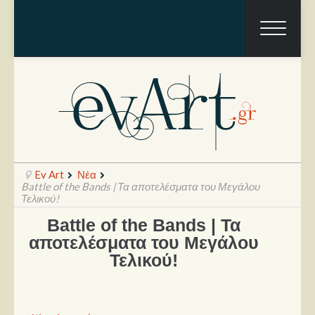
Ev Art
Νέα
Battle of the Bands | Τα αποτελέσματα του Μεγάλου
Τελικού!
Battle of the Bands | Τα
Ραπόρτο
αποτελέσματα του Μεγάλου
Live & Συναυλίες
Τελικού!
Θέατρο
Συνεντεύξεις