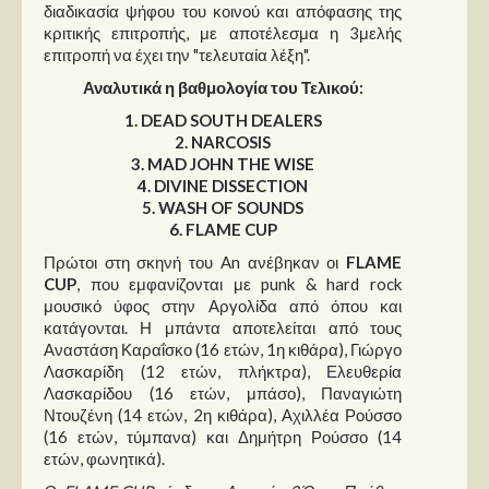
Στήλες
διαδικασία ψήφου του κοινού και απόφασης της
κριτικής επιτροπής, με αποτέλεσμα η 3μελής
επιτροπή να έχει την "τελευταία λέξη".
Polls
Αναλυτικά η βαθμολογία του Τελικού:
Small Talk
1. DEAD SOUTH DEALERS
Blog
2. NARCOSIS
3. MAD JOHN THE WISE
4. DIVINE DISSECTION
5. WASH OF SOUNDS
6. FLAME CUP
Πρώτοι στη σκηνή του An ανέβηκαν οι
FLAME
CUP
, που εμφανίζονται με punk & hard rock
μουσικό ύφος στην Αργολίδα από όπου και
κατάγονται. Η μπάντα αποτελείται από τους
Αναστάση Καραΐσκο (16 ετών, 1η κιθάρα), Γιώργο
Λασκαρίδη (12 ετών, πλήκτρα), Ελευθερία
Λασκαρίδου (16 ετών, μπάσο), Παναγιώτη
Ντουζένη (14 ετών, 2η κιθάρα), Αχιλλέα Ρούσσο
(16 ετών, τύμπανα) και Δημήτρη Ρούσσο (14
ετών, φωνητικά).