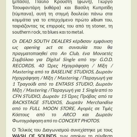
(μπάσο), Παύλο Κρούστη (φωνή), Γιώργο
Τσουφαντάρη (κιθάρα) και Βασίλη Κυπριτίδη
(τύμπανα), αυτή τη στιγμή δουλεύει πάνω στα
κομμάτια για το επερχόμενο πρώτο album του,
ταιριάζοντας τις επιρροές του από τη stoner, τη
southern rock, τα blues και το metal.
Οι DEAD SOUTH DEALERS κέρδισαν εμφάνιση
ως opening act σε συναυλία που θα
πραγματοποιηθεί στο An Club, ένα Μονοετές
Συμβόλαιο για Digital Single από την G.O.D.
RECORDS, 40 Ώρες Ηχογράφηση / Μίξη /
Mastering από τα BASELINE STUDIOS, Δωρεάν
Ηχογράφηση / Μίξη / Mastering / Παραγωγή για
1 Τραγούδι από το ENTASIS STUDIO, Δωρεάν
Μίξη / Mastering / Παραγωγή για 1 Single από το
CFN STUDIO, Δωρεάν 15 Ώρες Πρόβας από τα
BACKSTAGE STUDIOS, Δωρεάν Merchandise
από το FULL MOON STORE, Αγορές σε Τιμές
Κόστους από το ARCO και Δωρεάν
Φωτογράφηση από το CONCERT PHOTOS.
Ο Τελικός του Διαγωνισμού συνεχίστηκε με τους
WASH OF SOUNDS
, των οποίων τη σύνθεση