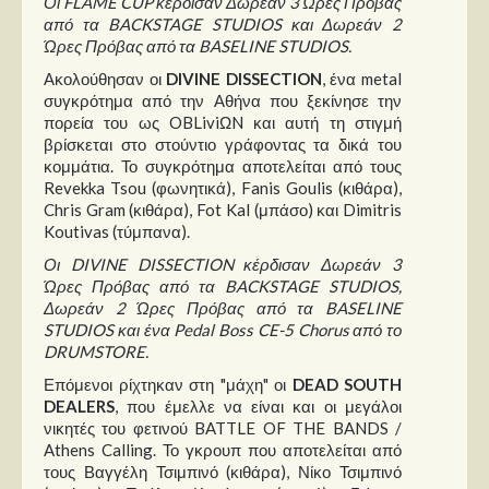
Οι FLAME CUP κέρδισαν Δωρεάν 3 Ώρες Πρόβας
από τα BACKSTAGE STUDIOS και Δωρεάν 2
Ώρες Πρόβας από τα BASELINE STUDIOS.
Ακολούθησαν οι
DIVINE DISSECTION
, ένα metal
συγκρότημα από την Αθήνα που ξεκίνησε την
πορεία του ως OBLiviΩN και αυτή τη στιγμή
βρίσκεται στο στούντιο γράφοντας τα δικά του
κομμάτια. Το συγκρότημα αποτελείται από τους
Revekka Tsou (φωνητικά), Fanis Goulis (κιθάρα),
Chris Gram (κιθάρα), Fot Kal (μπάσο) και Dimitris
Koutivas (τύμπανα).
Οι DIVINE DISSECTION κέρδισαν Δωρεάν 3
Ώρες Πρόβας από τα BACKSTAGE STUDIOS,
Δωρεάν 2 Ώρες Πρόβας από τα BASELINE
STUDIOS και ένα Pedal Boss CE-5 Chorus από το
DRUMSTORE.
Επόμενοι ρίχτηκαν στη "μάχη" οι
DEAD SOUTH
DEALERS
, που έμελλε να είναι και οι μεγάλοι
νικητές του φετινού BATTLE OF THE BANDS /
Athens Calling. Το γκρουπ που αποτελείται από
τους Βαγγέλη Τσιμπινό (κιθάρα), Νίκο Τσιμπινό