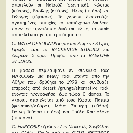
αποτελούν οι Ναϊρούζ (φωνητικά), Κώστας
(κιθάρες), Βασίλης (κιθάρες), Ηλίας (μπάσο) και
Γιώργος (τύμπανα). Το γκρουπ διασκευάζει
αγαπημένες επιτυχίες και ταυτόχρονα δουλεύει
πάνω σε πρωτότυπο δικό του υλικό, το οποίο
αποτελεί και την προτεραιότητά του.
Οι WASH OF SOUNDS κέρδισαν Δωρεάν 3 Ώρες
Πρόβας από τα BACKSTAGE STUDIOS και
Δωρεάν 2 Ώρες Πρόβας από τα BASELINE
STUDIOS.
Η βραδιά περιλάμβανε εν συνεχεία τους
NARCOSIS
, μια heavy rock μπάντα από την
Αθήνα που ιδρύθηκε το 1998 και συνδυάζει
επιρροές από desert /grunge/alternative rock,
έχοντας ηχογραφήσει έως τώρα 8 demos. Το
γκρουπ αποτελείται από τους Κώστα Παππά
(φωνητικά/κιθάρα), Μάνο Σπιτιέρη (κιθάρα),
Γιάννη Τούσσα (μπάσο) και Παύλο Κουναλάκη
(τύμπανα).
Οι NARCOSIS κέρδισαν ένα Μονοετές Συμβόλαιο
για Digital Single από την G.O.D. RECORDS,