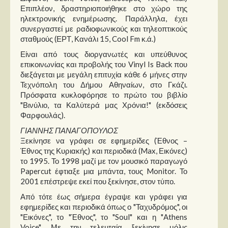
Επιπλέον, δραστηριοποιήθηκε στο χώρο της
ηλεκτρονικής ενημέρωσης. Παράλληλα, έχει
συνεργαστεί με ραδιοφωνικούς και τηλεοπτικούς
σταθμούς (ΕΡΤ, Κανάλι 15, Cool Fm κ.ά.)
Είναι από τους διοργανωτές και υπεύθυνος
επικοινωνίας και προβολής του Vinyl Is Back που
διεξάγεται με μεγάλη επιτυχία κάθε 6 μήνες στην
Τεχνόπολη του Δήμου Αθηναίων, στο Γκάζι.
Πρόσφατα κυκλοφόρησε το πρώτο του βιβλίο
"Βινύλιο, τα Καλύτερά μας Χρόνια!" (εκδόσεις
Φαρφουλάς).
ΓΙΑΝΝΗΣ ΠΑΝΑΓΟΠΟΥΛΟΣ
Ξεκίνησε να γράφει σε εφημερίδες (Έθνος –
Έθνος της Κυριακής) και περιοδικά (Max, Εικόνες)
το 1995. Το 1998 μαζί με τον μουσικό παραγωγό
Papercut έφτιαξε μια μπάντα, τους Monitor. Το
2001 επέστρεψε εκεί που ξεκίνησε, στον τύπο.
Από τότε έως σήμερα έγραψε και γράφει για
εφημερίδες και περιοδικά όπως ο "Ταχυδρόμος", οι
"Εικόνες", το "Έθνος", το "Soul" και η "Athens
Voice". Με την τελευταία ξεκίνησε μόλις