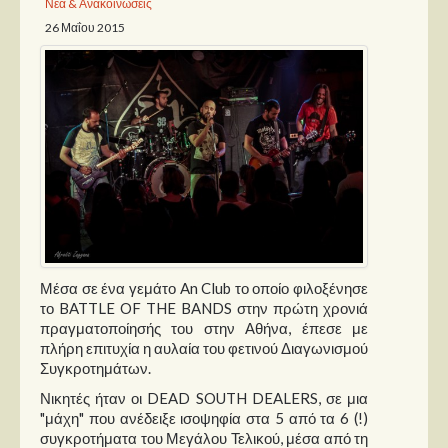
Νέα & Ανακοινώσεις
26 Μαΐου 2015
Παρουσιάσεις
Δίσκοι
Σειρές
Ταινίες
Βιβλία
Video News
Καλλιτέχνες
Μέσα σε ένα γεμάτο An Club το οποίο φιλοξένησε
Μουσικοί
το BATTLE OF THE BANDS στην πρώτη χρονιά
Διάφοροι
πραγματοποίησής του στην Αθήνα, έπεσε με
πλήρη επιτυχία η αυλαία του φετινού Διαγωνισμού
Εκτός Συνόρων
Συγκροτημάτων.
Νικητές ήταν οι DEAD SOUTH DEALERS, σε μια
Νέα
"μάχη" που ανέδειξε ισοψηφία στα 5 από τα 6 (!)
συγκροτήματα του Μεγάλου Τελικού, μέσα από τη