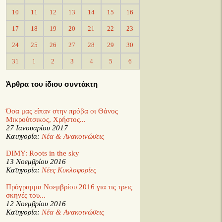
10
11
12
13
14
15
16
17
18
19
20
21
22
23
24
25
26
27
28
29
30
31
1
2
3
4
5
6
Άρθρα του ίδιου συντάκτη
Όσα μας είπαν στην πρόβα οι Θάνος
Μικρούτσικος, Χρήστος...
27 Ιανουαρίου 2017
Κατηγορία:
Νέα & Ανακοινώσεις
DIMY: Roots in the sky
13 Νοεμβρίου 2016
Κατηγορία:
Νέες Κυκλοφορίες
Πρόγραμμα Νοεμβρίου 2016 για τις τρεις
σκηνές του...
12 Νοεμβρίου 2016
Κατηγορία:
Νέα & Ανακοινώσεις