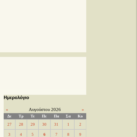
Ημερολόγιο
«
Αυγούστου 2026
»
Δε
Τρ
Τε
Πε
Πα
Σα
Κυ
27
28
29
30
31
1
2
3
4
5
6
7
8
9