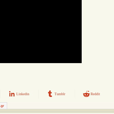
Linkedin
Tumblr
Reddit
.gr