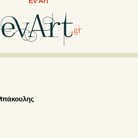
Ev Art
Μπάκουλης