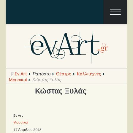
Ev Art
Ραπόρτο
Θέατρο
Καλλιτέχνες
Μουσικοί
Κώστας Ξυλάς
Κώστας Ξυλάς
Ραπόρτο
Live & Συναυλίες
Ev Art
Θέατρο
Μουσικοί
Συνεντεύξεις
17 Απριλίου 2013