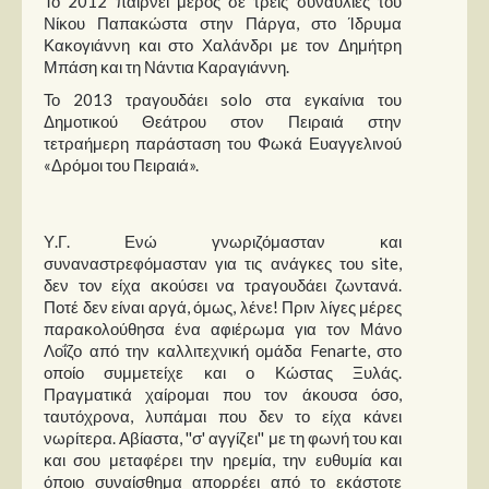
Το 2012 παίρνει μέρος σε τρεις συναυλίες του
Νίκου Παπακώστα στην Πάργα, στο Ίδρυμα
Κακογιάννη και στο Χαλάνδρι με τον Δημήτρη
Μπάση και τη Νάντια Καραγιάννη.
Το 2013 τραγουδάει solo στα εγκαίνια του
Δημοτικού Θεάτρου στον Πειραιά στην
τετραήμερη παράσταση του Φωκά Ευαγγελινού
«Δρόμοι του Πειραιά».
Υ.Γ. Ενώ γνωριζόμασταν και
συναναστρεφόμασταν για τις ανάγκες του site,
δεν τον είχα ακούσει να τραγουδάει ζωντανά.
Ποτέ δεν είναι αργά, όμως, λένε! Πριν λίγες μέρες
παρακολούθησα ένα αφιέρωμα για τον Μάνο
Λοΐζο από την καλλιτεχνική ομάδα Fenarte, στο
οποίο συμμετείχε και ο Κώστας Ξυλάς.
Πραγματικά χαίρομαι που τον άκουσα όσο,
ταυτόχρονα, λυπάμαι που δεν το είχα κάνει
νωρίτερα. Αβίαστα, ''σ' αγγίζει'' με τη φωνή του και
και σου μεταφέρει την ηρεμία, την ευθυμία και
όποιο συναίσθημα απορρέει από το εκάστοτε