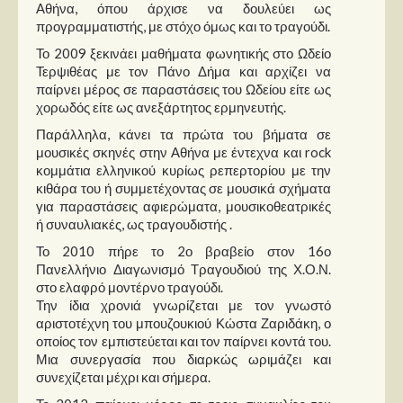
Στήλες
Αθήνα, όπου άρχισε να δουλεύει ως
προγραμματιστής, με στόχο όμως και το τραγούδι.
Polls
Το 2009 ξεκινάει μαθήματα φωνητικής στο Ωδείο
Τερψιθέας με τον Πάνο Δήμα και αρχίζει να
Small Talk
παίρνει μέρος σε παραστάσεις του Ωδείου είτε ως
Blog
χορωδός είτε ως ανεξάρτητος ερμηνευτής.
Παράλληλα, κάνει τα πρώτα του βήματα σε
μουσικές σκηνές στην Αθήνα με έντεχνα και rock
κομμάτια ελληνικού κυρίως ρεπερτορίου με την
κιθάρα του ή συμμετέχοντας σε μουσικά σχήματα
για παραστάσεις αφιερώματα, μουσικοθεατρικές
ή συναυλιακές, ως τραγουδιστής .
Το 2010 πήρε το 2ο βραβείο στον 16ο
Πανελλήνιο Διαγωνισμό Τραγουδιού της Χ.Ο.Ν.
στο ελαφρό μοντέρνο τραγούδι.
Την ίδια χρονιά γνωρίζεται με τον γνωστό
αριστοτέχνη του μπουζουκιού Κώστα Ζαριδάκη, ο
οποίος τον εμπιστεύεται και τον παίρνει κοντά του.
Μια συνεργασία που διαρκώς ωριμάζει και
συνεχίζεται μέχρι και σήμερα.