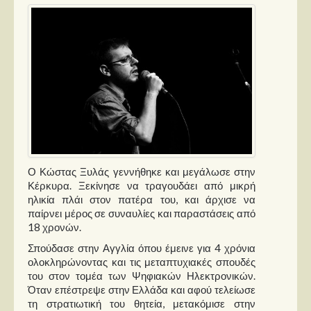
Παρουσιάσεις
Δίσκοι
Σειρές
Ταινίες
Βιβλία
Video News
Ο Κώστας Ξυλάς γεννήθηκε και μεγάλωσε στην
Καλλιτέχνες
Κέρκυρα. Ξεκίνησε να τραγουδάει από μικρή
ηλικία πλάι στον πατέρα του, και άρχισε να
Μουσικοί
παίρνει μέρος σε συναυλίες και παραστάσεις από
Διάφοροι
18 χρονών.
Σπούδασε στην Αγγλία όπου έμεινε για 4 χρόνια
Εκτός Συνόρων
ολοκληρώνοντας και τις μεταπτυχιακές σπουδές
του στον τομέα των Ψηφιακών Ηλεκτρονικών.
Νέα
Όταν επέστρεψε στην Ελλάδα και αφού τελείωσε
τη στρατιωτική του θητεία, μετακόμισε στην