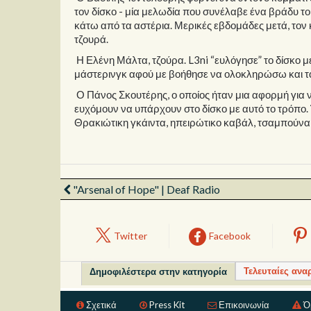
τον δίσκο - μία μελωδία που συνέλαβε ένα βράδυ το
κάτω από τα αστέρια. Μερικές εβδομάδες μετά, τον 
τζουρά.
Η Ελένη Μάλτα, τζούρα. L3ni “ευλόγησε” το δίσκο με 
μάστερινγκ αφού με βοήθησε να ολοκληρώσω και τα 
Ο Πάνος Σκουτέρης, ο οποίος ήταν μια αφορμή για 
ευχόμουν να υπάρχουν στο δίσκο με αυτό το τρόπο.
Θρακιώτικη γκάιντα, ηπειρώτικο καβάλ, τσαμπούνα
"Arsenal of Hope" | Deaf Radio
Twitter
Facebook
Τελευταίες ανα
Δημοφιλέστερα στην κατηγορία
Σχετικά
Press Kit
Επικοινωνία
Ό