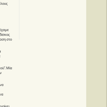
λλους
είχαμε
δίσκος
αση στο
α
α
ού”. Μία
ν
 να
ν
ονα
νοίγει