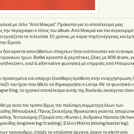
λειά με τίτλο “Από Μακριά”. Πρόκειται για το αποτέλεσμα μιας
 την περιγράφει ο τίτλος του album: Από Μακριά και πιο συγκεκριμ
ι εργάζεται τα τελευταία 10 χρόνια, με κύρια πηγή ενέργειας και έμ
 στην Ερεσό.
εμα δύο αρκετά ασυνήθιστων στοιχείων (που ενέπνευσαν και το όνομα
ρονικών ήχων. Βαθιά κρουστά & ρεμπέτικες ζίλιες με 808 drums, γ
synthesizers, soul & alternative φωνητικά με επιρροές από Ηπειρώτι
είναι προσεγμένα και υπάρχει ξεκάθαρη πρόθεση στην ενορχήστρωση.
αζλ του ήχου που ήθελε να δημιουργήσει ο Lorqa. Με τα φωνητικά 
ngwriting, το ηχητικό αποτέλεσμα αυτής της δουλειάς ακούγεται τόσο
θεί με αυτό τον τρόπο δίχως την πολύτιμη συμμετοχή όλων των
ύδης (Μπουζούκι), Πάνος Σκουτέρης (θρακιώτικη γκάιντα, ηπειρώτι
σίλης Τεντολούρης (Τζουρά στη «Φωτιά»), Ανδριάνα Νάσσου (Artwor
ανίδης (engineering/tracking), Ελένη Μάλτα (mixing/mastering).
 των τραγουδιών, έπαιξε τα υπόλοιπα όργανα, έκανε το electronic