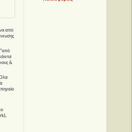
ένα από
πνευσης
 “από
κάιντα
κους &
 Όλα
να
 πηγαίο
κο
k),