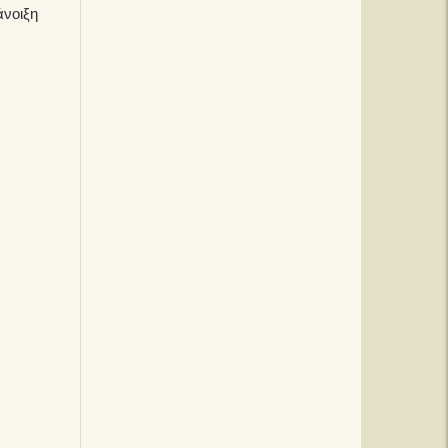
άνοιξη