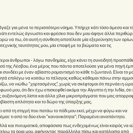
βγαζε για μένα το περισσότερο νόημα. Υπήρχε κάτι τόσο άμεσο και τ
 κάτι εντελώς άγνωστο και φρέσκο που δεν μου άφηνε άλλα περιθώ
πορώ να πω, ότι αυτή η σύνθεση αποτέλεσε μία εξερεύνηση των ορίων
τεχνικής ταυτότητας μου, μία επαφή με τα βιώματα και τις
τεροι άνθρωποι - λόγω πανδημίας, είχα κάνει τη συνειδητή προσπάθ
σό της Λέσβου, ένα μέρος που πάντα αποτελούσε για μένα πηγή έμ
αι συνδέει με έναν αβίαστο ρομαντισμό το κάθε τι ζωντανό. Είναι το 
ειδητά επιλέγω να κοιτάω το πέλαγος καθώς κάθομαι πάνω στην αμμο
ζω, να νιώθω “χορτασμένος”, χωρίς να σκέφτομαι ότι περνάει η ώρα, 
φωνό μου, ότι δεν έχω επισκεφθεί ακόμα την Αίγυπτο ή την Ινδία, ότι
ς αυξανόμενη λίστα και άλλα χίλια μικροπράγματα που μας απορρο
βίαστη απλότητα και το δώρο της ύπαρξης μας.
 από τη στιγμή που πατάω το πόδι μου εκεί, μέχρι να φύγω και να
μαι: τι από τα δύο είναι “κανονικότητα”; Παραμένει αναπάντητο.
λλά και πνευματικά, αποφάσισα πως ενδεχομένως είναι καιρός να 
κτείνω τα όρια μου, αφήνοντας παράλληλα πίσω και κατάλοιπα από