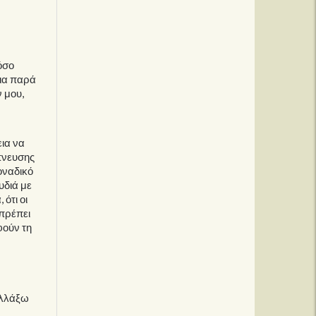
όσο
ρια παρά
 μου,
εια να
πνευσης
μοναδικό
υδιά με
ότι οι
 πρέπει
φούν τη
αλλάξω