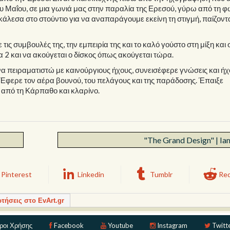
υ Μαΐου, σε μια γωνιά μας στην παραλία της Ερεσού, γύρω από τη φω
κάλεσα στο στούντιο για να αναπαράγουμε εκείνη τη στιγμή, παίζοντ
τις συμβουλές της, την εμπειρία της και το καλό γούστο στη μίξη και 
2 και να ακούγεται ο δίσκος όπως ακούγεται τώρα.
να πειραματιστώ με καινούργιους ήχους, συνεισέφερε γνώσεις και ή
 Έφερε τον αέρα βουνού, του πελάγους και της παράδοσης. Έπαιξε
 από τη Κάρπαθο και κλαρίνο.
"The Grand Design" | I
Pinterest
Linkedin
Tumblr
Red
ρτήσεις στο EvArt.gr
ροι Χρήσης
Facebook
Youtube
Instagram
Twitt