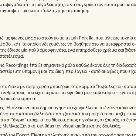
 αψεγάδιαστο, τη μεγαλειότητα, το να συγκρίνω τον εαυτό μου με ά
τιγράψω - μία κατά τ ’άλλα χρήσιμη άσκηση.
 τις φωνές μας στο στούντιο με τη Lah Porella, που τελείως τυχαία 
Λέσβο , κάτι το οποίο ενδεχομένως να βοήθησε στο να μεταφραστεί ο 
της έδωσε μία πολύ όμορφη νότα, ένα επιπρόσθετο χρώμα και διάστ
 αποτέλεσμα.
d Recordings έπαιξε σημαντικό ρόλο καθώς έκανε όλη τη διαδικασί
στείρευτη υπομονή και ‘παιδική’ περιέργεια - αυτό ακριβώς που είχ
το δίσκο με το τρίχορδο μπουζούκι στο κομμάτι “Εκβολές του ποταμ
 ανθρώπους που είχα περάσει τα εφηβικά μου καλοκαίρια - εγώ στη
αδοσιακά κομμάτια.
ς. Ήταν εκείνη που δημιούργησε το εξώφυλλο με το έντονο κόκκινο
γήινο, από κάποια άλλη διάσταση (από κάπου μακριά) που μαζί με το
 και “άγρια” στοιχεία του δίσκου, όπως η γκάιντα, ο τζουράς, τα έντ
Μελίνας Ξενάκη, συνθέτει την visual αισθητική της δουλειάς.
από την Ερεσό. Είναι ο καλλιτέχνης πίσω από την ηχογράφηση που α