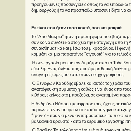
προηγούμενες προσεγγίσεις όπως το να επιδιώκω το
δημιουργούς ή το να προσπαθώ υποσυνείδητα να αν
Εκείνοι που ήταν τόσο κοντά, όσο και μακριά
Το “Από Μακριά” ήταν η πρώτη φορά που βάζαμε μαζί
σαν κοινό συνδετικό στοιχείο την καταγωγή από τη 
συναισθηματικά και μέσω του μικροφώνου. Η φωνή 
κομμάτι και μια παραπάνω “σιγουριά” για το τελικό
Η συνεργασία μου με τον Δημήτρη από το Tube Soun
εύκολη. Ένας άνθρωπος που έφερε θετική διάθεση, α
ανάγκη τις ώρες μου στο στούντιο ηχογράφησης.
Ο Ξενοφών Καρύδης έβαλε και αυτός το χεράκι του σ
αναπόφευκτη συμμετοχή καθώς είναι ένας από τους
κιθάρα, εκείνος στο μπουζούκι, σε αγαπημένα παρ
Η Ανδριάνα Νάσσου μετέφρασε τους ήχους σε εικόνε
περικλείει έναν σουρεαλιστικό κόσμο γήινο και εξω
“τράγο” - που για μένα αντιπροσωπεύει τα πιο φυσικά
βαλκανικά κρουστά - από το κεραμικό εργαστήρι της 
Ο Βασίλης Τεντολούρης φέρνει ένα έντονο κομμάτι 