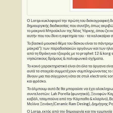
Ο Lorqa κυκλοφορεί την πρώτη του δισκογραφική δου
δημιουργικής διαδικασίας που συνέβη, όπως ακριβώς
το μακρινό Μπρούκλυν της Νέας Υόρκης, όπου ζει κα
αυτήν που του δίνει η αφετηρία του - τα καλοκαίρια
Το βασικό μουσικό θέμα του δίσκου είναι το πάντρ
μακριά”): των παραδοσιακών οργάνων και των ηλεκτ
από τη Θράκη και τζουράς με το prophet 12 & korg 
νησιώτικους δρόμους & πολυφωνικά σχήματα.
Το κοινό χαρακτηριστικό είναι ότι όλα τα όργανα 
αυτά τα στοιχεία συμμετέχουν συμπληρώνοντας το π
δίνουν μια πιο σύγχρονη νότα σε στυλ electronic so
και φρέσκο.
Το άλμπουμ αυτό δε θα μπορούσε να έχει ολοκληρω
συντελεστών: Lah Porella (φωνητικά), Ξενοφών Καρ
καβάλ, τσαμπούνα από την Κάρπαθο & κλαρίνο), Βα
Μελίνα Ξενάκη (Ceramic Ram Desing), Δημήτρης Ρομ
O Lorqa, εκτός από την δημιουργία και την ερμηνεία