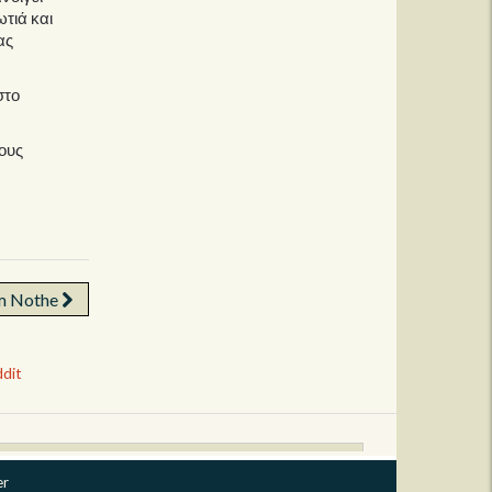
τιά και
ας
στο
χους
am Nothe
dit
er