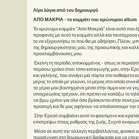
Λίγα λόγια από τον δημιουργό
ΑΠΟ ΜΑΚΡΙΑ - το κομμάτι του ομώνυμου album
Το ομώνυμο κομμάτι “Από Μακριά” είναι αυτό που έ
προφανές με αυτό το κομμάτι αλλά και ταυτόχρονα
το να εξερευνήσω το πού θα με οδηγήσει. Πλέον, μ
της δημιουργικότητας μου, της προσωπικής και καλλι
προσλαμβάνουσες μου.
Εκείνη τη περίοδο, αποκομμένος - όπως οι περισσό
περάσω χρόνο στον τόπο καταγωγής μου, στην Ερε
και γαλήνης, που ανοίγει μια πόρτα στο αυθαίρετο κ
μέρος το οποίο με γειώνει, το μέρος στο οποίο συν
τα χέρια μου βουτηγμένα μέσα στην άμμο και να γεμί
υποχρεώσεις τρέχουν, ότι πρέπει να κοιτάξω το τηλέ
να βρω χρόνο για όλα όσα βρίσκονται στην συνεχώ
προσοχή και δε μας αφήνουν να απολαύσουμε την α
Στην Ερεσό συμβαίνει αυτό το φαινόμενο και κρατάει
επιστρέψω στους ρυθμούς της ζωής. Συχνά αναρωτιέ
Μέσα σε αυτή την αλλαγή περιβάλλοντος, φυσικά α
προσέγγιση στη δημιουργική διαδικασία και να επε