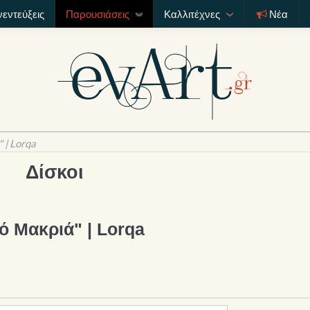
νεντεύξεις
Παρουσιάσεις
Καλλιτέχνες
Νέα
 | Lorqa
Δίσκοι
ό Μακριά" | Lorqa