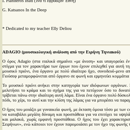
Ι. Planiteros Inati (Ίνα τι εφρύαξαν Έθνη
G. Katsanos In the De
* Dedicated to my teacher Elly Deliou
ADAGIO
(μουσικολογική ανάλυση από την Ειρήνη Τηνιακού)
Ο όρος Adagio (στα ιταλικά σημαίνει «με άνεση» και υπαγορεύει έν
στίγμα για τον χαρακτήρα των έργων που έχουν επιλεχθεί για αυτή τ
μουσικό πριόνι, ένα όργανο με πολύ ιδιαίτερο ήχο, συνοδευό-μενο απ
Γιούσεφ μεταμορφώνεται από όργανο σε φωνή και ερμηνεύει κομμάτια 
Το μουσικό πριόνι ανήκει στην κατηγορία των ιδιόφωνων οργάνων. 
μελετήσει το κράμα και το σχήμα της για να πετύχουν όσο το δυνατό
τρίβεται πάνω στην ιδιαίτερη αυτή λάμα. Είναι ένα όργανο πολύ δύσκο
πόδι, το χέρι, το αυτί και την κλίση της λάμας για να μπορέσει να παρα
Ο ήχος του μοιάζει με γυναικεία φωνή, με έκταση όμοια τόσο με των 
να καταβάλει μεγάλη δύναμη και προσπάθεια για να επιτύχει τα υψηλ
και μαλακά, χωρίς εμφανή προσπάθεια. Ο ήχος του έχει χαρακτηρι
Σειρήνων», ενώ κάποιοι τον έχουν παρομοιάσει με τον ήχο της φωνής 