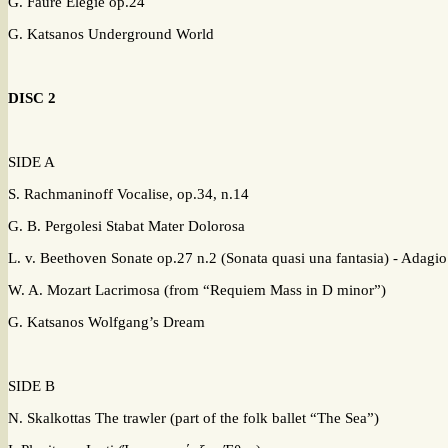
G. Faure Elegie op.24
G. Katsanos Underground World
DISC 2
SIDE A
S. Rachmaninoff Vocalise, op.34,
G. B. Pergolesi Stabat Mater Doloros
L. v. Beethoven Sonate op.27 n.2 (Sonata quasi una fantasia) - Adagio
W. A. Mozart Lacrimosa (from “Requiem Mass in D minor
G. Katsanos Wolfgang’s Drea
SIDE Β
N. Skalkottas The trawler (part of the folk ballet “The Sea”