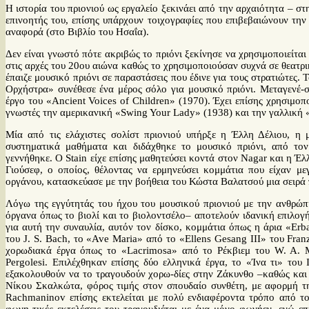
Η ιστορία του πριονιού ως εργαλείο ξεκινάει από την αρχαιότητα – σ
επινοητής του, επίσης υπάρχουν τοιχογραφίες που επιβεβαιώνουν την
αναφορά (στο Βιβλίο του Ησαΐα).
Δεν είναι γνωστό πότε ακριβώς το πριόνι ξεκίνησε να χρησιμοποιείτα
στις αρχές του 20ου αιώνα καθώς το χρησιμοποιούσαν συχνά σε θεατρ
έπαιζε μουσικό πριόνι σε παραστάσεις που έδινε για τους στρατιώτες
Ορχήστρα» συνέθεσε ένα μέρος σόλο για μουσικό πριόνι. Μεταγενέ-
έργο του «Ancient Voices of Children» (1970). Έχει επίσης χρησιμοπο
γνωστές την αμερικανική «Swing Your Lady» (1938) και την γαλλική «
Μία από τις ελάχιστες σολίστ πριονιού υπήρξε η Έλλη Δέλιου, η
συστηματικά μαθήματα και διδάχθηκε το μουσικό πριόνι, από το
γεννήθηκε. O Stain είχε επίσης μαθητεύσει κοντά στον Nagar και η Έλ
Γιούσεφ, ο οποίος, θέλοντας να ερμηνεύσει κομμάτια που είχαν μεγα
οργάνου, κατασκεύασε με την βοήθεια του Κώστα Βαλατσού μια σειρά π
Λόγω της εγγύτητάς του ήχου του μουσικού πριονιού με την ανθρώπ
όργανα όπως το βιολί και το βιολοντσέλο– αποτελούν ιδανική επιλογή
για αυτή την συναυλία, αυτόν τον δίσκο, κομμάτια όπως η άρια «E
του J. S. Bach, το «Ave Maria» από το «Ellens Gesang III» του Franz
χορωδιακά έργα όπως το «Lacrimosa» από το Ρέκβιεμ του W. A. M
Pergolesi. Επιλέχθηκαν επίσης δύο ελληνικά έργα, το «Ίνα τι» το
εξακολουθούν να το τραγουδούν χορω-δίες στην Ζάκυνθο –καθώς κα
Νίκου Σκαλκώτα, φόρος τιμής στον σπουδαίο συνθέτη, με αφορμή τ
Rachmaninov επίσης εκτελείται με πολύ ενδιαφέροντα τρόπο από το 
φωνη-τικές εκτελέσεις του τραγουδιέται με ένα μόνο φωνήεν, ενώ ε