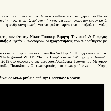
 πιάνο, samplers και αναλογικά synthesizers, στα χέρια του Νίκου
νή», «φωνή των Σειρήνων» ή «των castrati», όπως την έχουν κατά
που η ανθρώπινη φωνή, για να φτάσει, πρέπει να καταβάλει μεγάλη
τρεις συντελεστές,
Νίκος Γιούσεφ, Ειρήνη Τηνιακού
&
Γιώργος
ικής Αθηνών
κυκλοφορούν οι
ηχογραφήσεις
που ακολούθησαν με
ρυσόστομο Καραντωνίου και τον Κώστα Παρίση. Η μίξη έγινε από τον
 “Underground World”, “In the Deep” και το “Wolfgang’s Dream”,
 2019 στο υποσκήνιο της αίθουσας Αλεξάνδρα Τριάντη του Μεγάρου
ασίλη Παπαδάτου. Οι φωτογραφίες στο εσωτερικό είναι του Χάρη
ά
και σε
διπλό βινύλιο
από την
Underflow Records
.