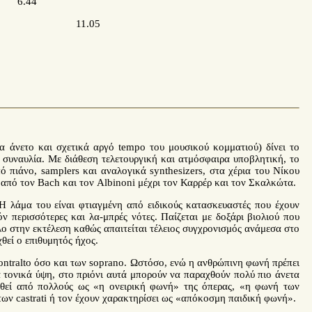
) 6.44
ep 11.05
α άνετο και σχετικά αργό tempo του μουσικού κομματιού) δίνει το
η συναυλία. Με διάθεση τελετουργική και ατμόσφαιρα υποβλητική, το
ό πιάνο, samplers και αναλογικά synthesizers, στα χέρια του Νίκου
από τον Bach και τον Albinoni μέχρι τον Καρρέρ και τον Σκαλκώτα.
Η λάμα του είναι φτιαγμένη από ειδικούς κατασκευαστές που έχουν
ν περισσότερες και λα-μπρές νότες. Παίζεται με δοξάρι βιολιού που
λο στην εκτέλεση καθώς απαιτείται τέλειος συγχρονισμός ανάμεσα στο
χθεί ο επιθυμητός ήχος.
contralto όσο και των soprano. Ωστόσο, ενώ η ανθρώπινη φωνή πρέπει
ά τονικά ύψη, στο πριόνι αυτά μπορούν να παραχθούν πολύ πιο άνετα
σθεί από πολλούς ως «η ονειρική φωνή» της όπερας, «η φωνή των
των castrati ή τον έχουν χαρακτηρίσει ως «απόκοσμη παιδική φωνή».