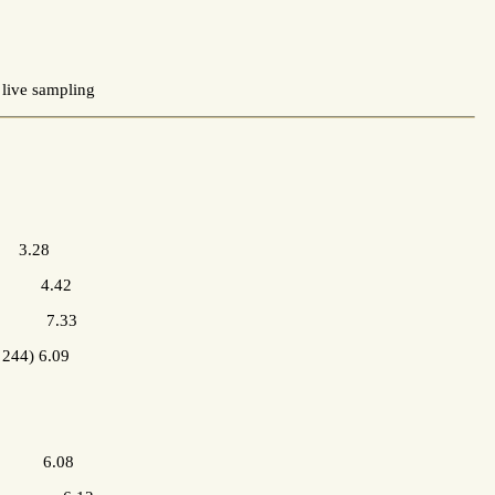
live sampling
* 3.28
”) 4.42
or 7.33
on”, BWV 244) 6.09
1 6.08