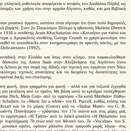
την ελληνική μυθολογία αναφέρεται ο ανιψιός του Δαιδάλου Πέρδιξ ως
 ύπαρξη και χρήση του στην αρχαία Αίγυπτο, καθώς και μια Βιβλική
ι σαν μουσικό όργανο, ωστόσο είναι σίγουρο ότι ήταν πολύ δημοφιλές
ικά βαριετέ. Στον 2ο Παγκόσμιο Πόλεμο η ηθοποιός Marlene Dietrich
. To 1936 ο συνθέτης Aram Khachaturian στο «Κονσέρτο για πιάνο και
στερα ο Αμερικάνος συνθέτης George Crumb το χρησι-μοποίησε στο
ιηθεί σε soundtracks στον κινηματογράφο σε αρκετές ταινίες, με πιο
Delicatessen» (1992).
 μοναδική στην Ελλάδα και ίσως στον κόσμο, που παρακολούθησε
ν δάσκαλο της Anton Stain στην Αλεξάνδρεια της Αιγύπτου όπου
λη Δέλιου με την σειρά της δίδαξε την τεχνική του οργάνου στον Νίκο
λύτερες τεχνικές απαιτήσεις και να διευρύνει τις δυνατότητες του
ριόνια δικής του επινόησης.
ινη φωνή, έργα γραμμένα για φωνή – αλλά και για τοξωτά έγχορδα
 για εκτέλεση από το πριόνι. Με βάση αυτό το κριτήριο επιλέχθηκαν
rbarme Dich, Mein Gott» από το ορατόριο «Τα κατά Ματθαίον Πάθη»
 Schubert, το «Music for a while» του H. Purcell, καθώς επίσης και
ozart και το 1o μέρος (Grave) από το «Stabat Mater» του G. B.
υ Ιωάννη Πλανήτερου – γράφτηκε τον 17ο αιώνα και στις μέρες μας
ι το ορχηστρικό «Η Τράτα» από το λαϊκό μπαλέτο «Η Θάλασσα» του
ην συμπλήρωση 70 ετών από τον θάνατό του. Το «Vocalise» του S.
μουσικό πριόνι, εφόσον μάλιστα είναι τραγούδι χωρίς λόγια– στις
πίσης έχει εκτελεστεί και από πληθώρα άλλων οργάνων από όλες τις