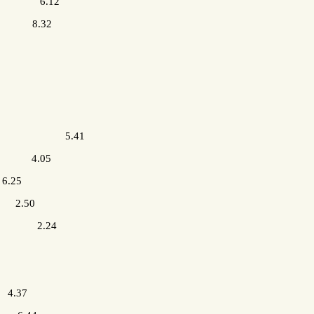
 6.12
 8.32
 n.14 5.41
a 4.05
 6.25
”) 2.50
m 2.24
) 4.37