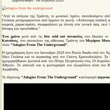
Δημοσιεύθηκε : 06 Απριλίου 2020
"Από τα υπόγεια της Τριάντη, το μουσικό πριόνι, συνοδευόμενο από
Γιούσεφ μεταμορφώνεται από όργανο σε φωνή. «Απόκοσμη παιδική φω
καιρούς χαρακτηρίσει, σκαρφαλώνει με άνεση στα τονικά ύψη, εκεί 
δύναμη και προσπάθεια."
Ένα χρόνο
μετά από τις
δύο
sold
out
συναυλίες
που έδωσαν οι 
Κατσάνος
, στο υποσκήνιο της αίθουσας Τριάντη του
Μεγάρου Μουσ
τίτλο
“
Adagios
From
The
Underground
”
.
Η ηχογράφηση έγινε τον Ιανουάριο 2020 στο Praxis Studio από τον Χ
Νίκο Γιούσεφ και το mastering από τον Γιάννη Χριστοδουλάτο. Τα
ηχογραφήθηκαν ζωντανά από τον Πέτρο Πετρόπουλο στις 19 Απριλίου
Αθηνών. Το artwork και η φωτογραφία του εξωφύλλου είναι του Β
Ακριβιάδη.
Το άλμπουμ
“
Adagios
From
The
Underground
”
κυκλοφορεί
ψηφιακ