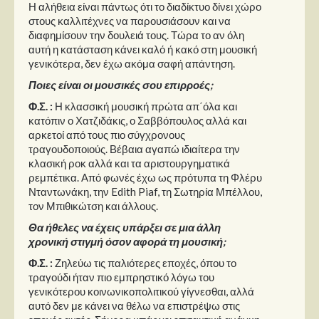
Η αλήθεια είναι πάντως ότι το διαδίκτυο δίνει χώρο
στους καλλιτέχνες να παρουσιάσουν και να
διαφημίσουν την δουλειά τους. Τώρα το αν όλη
αυτή η κατάσταση κάνει καλό ή κακό στη μουσική
γενικότερα, δεν έχω ακόμα σαφή απάντηση.
Ποιες είναι οι μουσικές σου επιρροές;
Φ.Σ. :
Η κλασσική μουσική πρώτα απ΄όλα και
κατόπιν ο Χατζιδάκις, ο Σαββόπουλος αλλά και
αρκετοί από τους πιο σύγχρονους
τραγουδοποιούς. Βέβαια αγαπώ ιδιαίτερα την
κλασική ροκ αλλά και τα αριστουργηματικά
ρεμπέτικα. Από φωνές έχω ως πρότυπα τη Φλέρυ
Νταντωνάκη, την Edith Piaf, τη Σωτηρία Μπέλλου,
τον Μπιθικώτση και άλλους.
Θα ήθελες να έχεις υπάρξει σε μια άλλη
χρονική στιγμή όσον αφορά τη μουσική;
Φ.Σ. :
Ζηλεύω τις παλιότερες εποχές, όπου το
τραγούδι ήταν πιο εμπρηστικό λόγω του
γενικότερου κοινωνικοπολιτικού γίγνεσθαι, αλλά
αυτό δεν με κάνει να θέλω να επιστρέψω στις