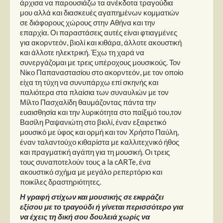
άρχισα να παρουσιάζω τα ανέκδοτα τραγούδια
μου αλλά και διασκευές αγαπημένων κομματιών
σε διάφορους χώρους στην Αθήνα και την
επαρχία. Οι παραστάσεις αυτές είναι φτιαγμένες
για ακορντεόν, βιολί και κιθάρα, άλλοτε ακουστική
και άλλοτε ηλεκτρική. Έχω τη χαρά να
συνεργάζομαι με τρεις υπέροχους μουσικούς. Τον
Νίκο Παπαναστασίου στο ακορντεόν, με τον οποίο
είχα τη τύχη να συνυπάρχω επί σκηνής και
παλιότερα στα πλαίσια των συναυλιών με τον
Μίλτο Πασχαλίδη θαυμάζοντας πάντα την
ευαισθησία και την λυρικότητα στο παίξιμό του,τον
Βασίλη Ραψανιώτη στο βιολί, έναν εξαιρετικό
μουσικό με ύφος και ορμή και τον Χρήστο Παύλη,
έναν ταλαντούχο κιθαρίστα με καλλιτεχνικό ήθος
και πραγματική αγάπη για τη μουσική. Οι τρεις
τους συναποτελούν τους a la cARTe, ένα
ακουστικό σχήμα με μεγάλο ρεπερτόριο και
ποικίλες δραστηριότητες.
Η γραφή στίχων και μουσικής σε εκφράζει
εξίσου με το τραγούδι ή γίνεται περισσότερο για
να έχεις τη δική σου δουλειά χωρίς να