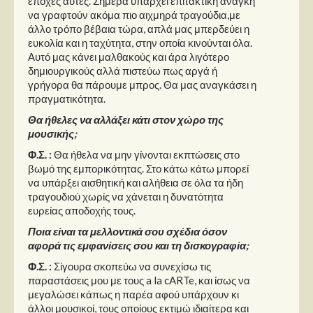
εποχές αυτές. Σήμερα υπάρχει επιτακτική ανάγκη
να γραφτούν ακόμα πιο αιχμηρά τραγούδια,με
άλλο τρόπο βέβαια τώρα, απλά μας μπερδεύει η
ευκολία και η ταχύτητα, στην οποία κινούνται όλα.
Αυτό μας κάνει μαλθακούς και άρα λιγότερο
δημιουργικούς αλλά πιστεύω πως αργά ή
γρήγορα θα πάρουμε μπρος. Θα μας αναγκάσει η
πραγματικότητα.
Θα ήθελες να αλλάξει κάτι στον χώρο της
μουσικής;
Φ.Σ. :
Θα ήθελα να μην γίνονται εκπτώσεις στο
βωμό της εμπορικότητας. Στο κάτω κάτω μπορεί
να υπάρξει αισθητική και αλήθεια σε όλα τα ήδη
τραγουδιού χωρίς να χάνεται η δυνατότητα
ευρείας αποδοχής τους.
Ποια είναι τα μελλοντικά σου σχέδια όσον
αφορά τις εμφανίσεις σου και τη δισκογραφία;
Φ.Σ. :
Σίγουρα σκοπεύω να συνεχίσω τις
παραστάσεις μου με τους a la cARTe, και ίσως να
μεγαλώσει κάπως η παρέα αφού υπάρχουν κι
άλλοι μουσικοί, τους οποίους εκτιμώ ιδιαίτερα και