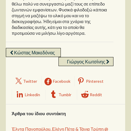
θέλω πολύ να συνεργαστώ μαζί τους σε επίπεδο
ζωντανών εμφανίσεων. Φυσικά φιλοδοξώ κάποια
στιγμή να μαζέψω το υλικό μου και να το
δισκογραφήσω. Ήδη είμαι στα χνάρια της
διαδικασίας αυτής, κάτι για το οποίο θα
προτιμούσα να μιλήσω λίγο αργότερα.
Κώστας Μακεδόνας
Γιώργος Κωτσίνης
Twitter
Facebook
Pinterest
Linkedin
Tumblr
Reddit
Άρθρα του ίδιου συντάκτη
Έλντα Πανοπούλου, Ελένη Πέτα & Τάνια Τρύπη @