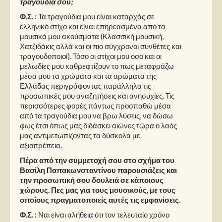
τραγούδια σου;
Φ.Σ. :
Τα τραγούδια μου είναι καταρχάς σε
ελληνικό στίχο και είναι επηρεασμένα από τα
μουσικά μου ακούσματα (Κλασσική μουσική,
Χατζιδάκις αλλά και οι πιο σύγχρονοι συνθέτες και
τραγουδοποιοί). Τόσο οι στίχοι μου όσο και οι
μελωδίες μου καθρεφτίζουν το πως μεταφράζω
μέσα μου τα χρώματα και τα αρώματα της
Ελλάδας περιγράφοντας παράλληλα τις
προσωπικές μου αναζητήσεις και ανησυχίες. Τις
περισσότερες φορές πάντως προσπαθώ μέσα
από τα τραγούδια μου να βρω λύσεις, να δώσω
φως έτσι όπως μας διδάσκει αιώνες τώρα ο λαός
μας αντιμετωπίζοντας τα δύσκολα με
αξιοπρέπεια.
Πέρα από την συμμετοχή σου στο σχήμα του
Βασίλη Παπακωνσταντίνου παρουσιάζεις και
την προσωπική σου δουλειά σε κάποιους
χώρους. Πες μας για τους μουσικούς, με τους
οποίους πραγματοποιείς αυτές τις εμφανίσεις.
Φ.Σ. :
Ναι είναι αλήθεια ότι τον τελευταίο χρόνο