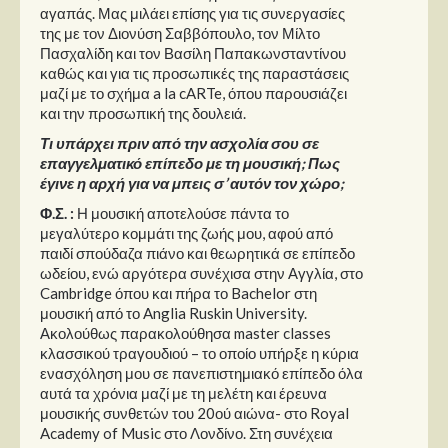
Στήλες
αγαπάς. Μας μιλάει επίσης για τις συνεργασίες
της με τον Διονύση Σαββόπουλο, τον Μίλτο
Polls
Πασχαλίδη και τον Βασίλη Παπακωνσταντίνου
καθώς και για τις προσωπικές της παραστάσεις
Small Talk
μαζί με το σχήμα a la cARTe, όπου παρουσιάζει
Blog
και την προσωπική της δουλειά.
Τι υπάρχει πριν από την ασχολία σου σε
επαγγελματικό επίπεδο με τη μουσική; Πως
έγινε η αρχή για να μπεις σ’ αυτόν τον χώρο;
Φ.Σ. :
Η μουσική αποτελούσε πάντα το
μεγαλύτερο κομμάτι της ζωής μου, αφού από
παιδί σπούδαζα πιάνο και θεωρητικά σε επίπεδο
ωδείου, ενώ αργότερα συνέχισα στην Αγγλία, στο
Cambridge όπου και πήρα το Bachelor στη
μουσική από το Anglia Ruskin University.
Ακολούθως παρακολούθησα master classes
κλασσικού τραγουδιού – το οποίο υπήρξε η κύρια
ενασχόληση μου σε πανεπιστημιακό επίπεδο όλα
αυτά τα χρόνια μαζί με τη μελέτη και έρευνα
μουσικής συνθετών του 20ού αιώνα- στο Royal
Academy of Music στο Λονδίνο. Στη συνέχεια