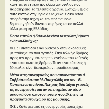
κάνει με το γενικότερο κλίμα αστυφιλίας που
παρατηρείται τα τελευταία χρόνια. Ελπίζω βέβαια
αυτό κάποια στιγμή να αλλάξει και ειδικά όσον
αφορά στην τέχνη και τον πολιτισμό να
δημιουργηθούν δυνατοί πυρήνες και σε πολλά
άλλα μέρη της Ελλάδας.
Πόσο εύκολα ή δύσκολα είναι τα πρώτα βήματα
ενός καλλιτέχνη;
Φ.Σ. :
Τίποτα δεν είναι δύσκολο, όταν ακολουθείς
με πάθος αυτό που αγαπάς. Στην τελική ο δρόμος
προς την πραγμάτωση των ονείρων του καθενός
είναι και ο σωστός δρόμος. Το αν είναι εύκολος ή
δύσκολος είναι δευτερεύων προσδιορισμός.
Μέσα στις συνεργασίες σου συναντάμε τον Δ.
Σαββόπουλο, τον Μ. Πασχαλίδη και τον Β.
Παπακωνσταντίνου. Πες μας δύο λόγια γι αυτές
τις συνεργασίες και αν σε επηρέασαν τόσο
μουσικά όσο και στον τρόπο που βλέπεις τα
πράγματα στον χώρο της μουσικής;
Φ.Σ. :
Κάθε μια από τις συνεργασίες αυτές έχει