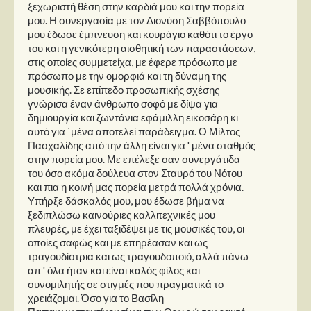
ξεχωριστή θέση στην καρδιά μου και την πορεία
μου. Η συνεργασία με τον Διονύση Σαββόπουλο
μου έδωσε έμπνευση και κουράγιο καθότι το έργο
του και η γενικότερη αισθητική των παραστάσεων,
στις οποίες συμμετείχα, με έφερε πρόσωπο με
πρόσωπο με την ομορφιά και τη δύναμη της
μουσικής. Σε επίπεδο προσωπικής σχέσης
γνώρισα έναν άνθρωπο σοφό με δίψα για
δημιουργία και ζωντάνια εφάμιλλη εικοσάρη κι
αυτό για ΄μένα αποτελεί παράδειγμα. Ο Μίλτος
Πασχαλίδης από την άλλη είναι για ' μένα σταθμός
στην πορεία μου. Με επέλεξε σαν συνεργάτιδα
του όσο ακόμα δούλευα στον Σταυρό του Νότου
και πια η κοινή μας πορεία μετρά πολλά χρόνια.
Υπήρξε δάσκαλός μου, μου έδωσε βήμα να
ξεδιπλώσω καινούριες καλλιτεχνικές μου
πλευρές, με έχει ταξιδέψει με τις μουσικές του, οι
οποίες σαφώς και με επηρέασαν και ως
τραγουδίστρια και ως τραγουδοποιό, αλλά πάνω
απ ' όλα ήταν και είναι καλός φίλος και
συνομιλητής σε στιγμές που πραγματικά το
χρειάζομαι. Όσο για το Βασίλη