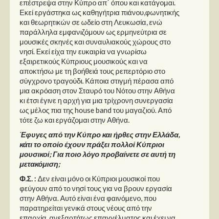
επέστρεψα στην Κύπρο απ΄ όπου και κατάγομαι.
Εκεί εργάστηκα ως καθηγήτρια πιάνου,φωνητικής
και θεωρητικών σε ωδείο στη Λευκωσία, ενώ
παράλληλα εμφανιζόμουν ως ερμηνεύτρια σε
μουσικές σκηνές και συναυλιακούς χώρους στο
νησί. Εκεί είχα την ευκαιρία να γνωρίσω
εξαιρετικούς Κύπριους μουσικούς και να
αποκτήσω με τη βοήθειά τους ρεπερτόριο στο
σύγχρονο τραγούδι. Κάποια στιγμή πέρασα από
μια ακρόαση στον Σταυρό του Νότου στην Αθήνα
κι έτσι έγινε η αρχή για μια τρίχρονη συνεργασία
ως μέλος πια της house band του μαγαζιού. Από
τότε ζω και εργάζομαι στην Αθήνα.
Έφυγες από την Κύπρο και ήρθες στην Ελλάδα,
κάτι το οποίο έχουν πράξει πολλοί Κύπριοι
μουσικοί; Για ποιο λόγο προβαίνετε σε αυτή τη
μετακόμιση;
Φ.Σ. :
Δεν είναι μόνο οι Κύπριοι μουσικοί που
φεύγουν από το νησί τους για να βρουν εργασία
στην Αθήνα. Αυτό είναι ένα φαινόμενο, που
παρατηρείται γενικά στους νέους από την
επαρχία, ανεξαρτήτως επαγγέλματος και έχει να