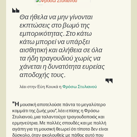
Παρουσιάσεις
Θα ήθελα να μην γίνονται
εκπτώσεις στο βωμό της
Δίσκοι
εμπορικότητας. Στο κάτω
Σειρές
κάτω μπορεί να υπάρξει
Ταινίες
αισθητική και αλήθεια σε όλα
Βιβλία
τα ήδη τραγουδιού χωρίς να
Video News
χάνεται η δυνατότητα ευρείας
αποδοχής τους.
Καλλιτέχνες
λέει στην Εύη Κουκά η
Φρόσω Στυλιανού
Μουσικοί
Διάφοροι
"Η
μουσική αποτελούσε πάντα το μεγαλύτερο
Εκτός Συνόρων
κομμάτι της ζωής μου", λέει επίσης η Φρόσω
Στυλιανού, μια ταλαντούχα τραγουδοποιός και
Νέα
ερμηνεύτρια. Με πολλές σπουδές και με πολλή
αγάπη για τη μουσική θεωρεί ότι τίποτα δεν είναι
δύσκολο, όταν ακολουθείς με πάθος αυτό που