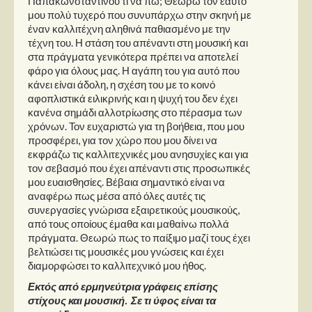
Παπακωνσταντίνου τί να πω; Θεωρώ τον εαυτό
μου πολύ τυχερό που συνυπάρχω στην σκηνή με
έναν καλλιτέχνη αληθινά παθιασμένο με την
τέχνη του. Η στάση του απέναντι στη μουσική και
στα πράγματα γενικότερα πρέπει να αποτελεί
φάρο για όλους μας. Η αγάπη του για αυτό που
κάνει είναι άδολη, η σχέση του με το κοινό
αφοπλιστικά ειλικρινής και η ψυχή του δεν έχει
κανένα σημάδι αλλοτρίωσης στο πέρασμα των
χρόνων. Τον ευχαριστώ για τη βοήθεια, που μου
προσφέρει, για τον χώρο που μου δίνει να
εκφράζω τις καλλιτεχνικές μου ανησυχίες και για
τον σεβασμό που έχει απέναντι στις προσωπικές
μου ευαισθησίες. Βέβαια σημαντικό είναι να
αναφέρω πως μέσα από όλες αυτές τις
συνεργασίες γνώρισα εξαιρετικούς μουσικούς,
από τους οποίους έμαθα και μαθαίνω πολλά
πράγματα. Θεωρώ πως το παίξιμο μαζί τους έχει
βελτιώσει τις μουσικές μου γνώσεις και έχει
διαμορφώσει το καλλιτεχνικό μου ήθος.
Εκτός από ερμηνεύτρια γράφεις επίσης
στίχους και μουσική. Σε τι ύφος είναι τα