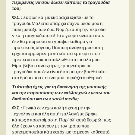
περιμένεις να σου δώσει κάποιος τα τραγούδια
του;
Φ.Σ. :
Σαφώς και με εκφράζει εξίσου με το
τραγούδι. Μάλιστα υπάρχει συχνά μέσα μου η
πάλη μεταξύ των δύο. Νομίζω αυτή την περίοδο
νικά η τραγουδοποιία! Το σίγουρο είναι ότι ποτέ
δεν θα μπορούσα να γράψω καθαρά για
πρακτικούς λόγους. Πάντα η ανάγκη μου αυτή
έρχεται ορμώμενη από κάποια εμπειρία που
πρέπει να αποκρυσταλλωθεί στο μυαλό μου.
Είμαι βέβαια ανοιχτή ως ερμηνεύτρια σε
τραγούδια που δεν είναι δικά μου,αν βρεθεί κάτι
στο δρόμο μου που να μου ταιριάζει αισθητικά.
Τι άποψη έχεις για τη διακίνηση της μουσικής
και την παρουσίαση των καλλιτεχνών μέσω του
διαδικτύου και των social media;
Φ.Σ. :
Γενικά δεν έχω καλή σχέση με την
τεχνολογία και όλη αυτή η αλλαγή με βρήκε
κάπως απροετοίμαστη. Παρ' όλ' αυτά θεωρώ πως
όλα έχουν να κάνουν με τον τρόπο που
χρησιμοποιείται κάτι και όχι με το μέσον καθεαυτό.