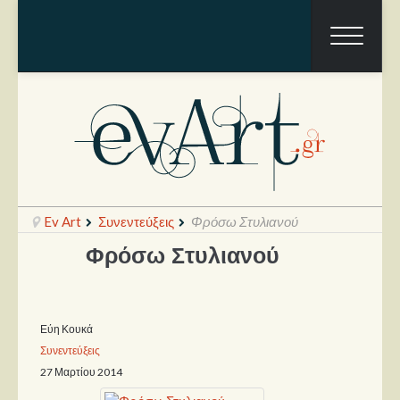
Ev Art
Συνεντεύξεις
Φρόσω Στυλιανού
Φρόσω Στυλιανού
Ραπόρτο
Live & Συναυλίες
Εύη Κουκά
Συνεντεύξεις
Θέατρο
27 Μαρτίου 2014
Συνεντεύξεις