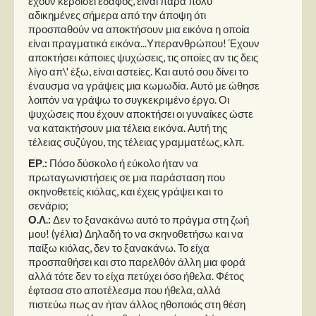
έχουν κερδίσει έδαφος, είναι πάρα πολύ
αδικημένες σήμερα από την άποψη ότι
προσπαθούν να αποκτήσουν μια εικόνα η οποία
είναι πραγματικά εικόνα...Υπερανθρώπου! Έχουν
αποκτήσει κάποιες ψυχώσεις, τις οποίες αν τις δεις
λίγο απ\' έξω, είναι αστείες. Και αυτό σου δίνει το
έναυσμα να γράψεις μια κωμωδία. Αυτό με ώθησε
λοιπόν να γράψω το συγκεκριμένο έργο. Οι
ψυχώσεις που έχουν αποκτήσει οι γυναίκες ώστε
να κατακτήσουν μια τέλεια εικόνα. Αυτή της
τέλειας συζύγου, της τέλειας γραμματέως, κλπ.
ΕΡ.:
Πόσο δύσκολο ή εύκολο ήταν να
πρωταγωνιστήσεις σε μια παράσταση που
σκηνοθετείς κιόλας, και έχεις γράψει και το
σενάριο;
Ο.Λ.:
Δεν το ξανακάνω αυτό το πράγμα στη ζωή
μου! (γέλια) Δηλαδή το να σκηνοθετήσω και να
παίξω κιόλας, δεν το ξανακάνω. Το είχα
προσπαθήσει και στο παρελθόν άλλη μια φορά
αλλά τότε δεν το είχα πετύχει όσο ήθελα. Φέτος
έφτασα στο αποτέλεσμα που ήθελα, αλλά
πιστεύω πως αν ήταν άλλος ηθοποιός στη θέση