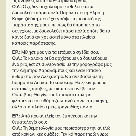
τις ανάγκες κάποιου θεατρικού έργου;
Ο.Λ.:
Όχι, δεν ασχολούμαι καθόλου και με
δυσκολεύει πάρα πολύ. Παρόλο που η Έλμα η
Καφετζιδάκη, που έχει γράψει τη μουσική της
παράστασης, μου είπε πως θα έπρεπε να το
συνεχίσω, με δυσκολεύει πάρα πολύ, οπότε θα το
κάνω ξανά αν χρειαστεί μόνο στα πλαίσια
κάποιας παράστασης.
ΕΡ.:
Μίλησε μου για τα επόμενα σχέδια σου.
Ο.Λ.:
Το καλοκαίρι θα αρχίσουμε να δουλεύουμε
ένα project σε συνεργασία με την χορογράφο μας
την Δήμητρα Χαραλάμπους και έναν Ισπανό
κιθαρίστα, τον Αλεχάντρο. Θα ανεβάσουμε τη
Γιέρμα του Λόρκα. Το καλοκαίρι θα ξεκινήσουμε
εντατικές πρόβες, με σκοπό να ανέβει τον
Οκτώβρη. Θα γίνει σε Ισπανικό στυλ, με
φλαμένκο και κιθάρα ζωντανά πάνω στη σκηνή,
αλλά στα πλαίσια μιας τραγωδίας πάντα.
ΕΡ.:
Από που αντλείς την έμπνευση και την
θεματολογία σου;
Ο.Λ.:
Τη θεματολογία μου περισσότερο την αντλώ
από κοινωνικές ομάδες. Γενικά παρατηρώ γύρω