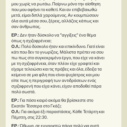
μου χωρίς να ρωτάω. Παίρνω μόνο την αίσθηση
που μου αφήνει το καθετί. Και αν επιβεβαιωθώ
μετά, είμαι διπλά χαρούμενος. Αν κουμπώσουν
όλα αυτά μέσα σου, ξέρεις, αλλάζεις κάπως και
σαν άνθρωπος.
ΕΡ.:
Δεν ήταν δύσκολο να ''αγγίξεις'' ένα θέμα
όπως η σχιζοφρένεια;
Ο.Λ.:
Πολύ δύσκολο ήταν και επικίνδυνο. Γιατί είναι
κάτι που δεν το γνωρίζεις. Μάλιστα πρέπει να σου
πω πως στο συγκεκριμένο έργο, που είχε να κάνει
με τη σχιζοφρένεια, όταν πλέον είχε γραφτεί και
είχαμε τελειώσει και τις πρόβες και όλα, έδειξα τα
κείμενα σε μια φίλη που είναι ψυχίατρος και μου
είπε πως η περιγραφή των αντιδράσεων ενός
σχιζοφρενή που είχα κάνει, είχαν αποδοθεί πάρα
πολύ σωστά.
ΕΡ.:
Για πόσο καιρό ακόμα θα βρίσκεστε στο
Εκατόν Τέσσερα στο Γκάζι;
Ο.Λ.:
Για ακόμα έξι παραστάσεις. Κάθε Τετάρτη και
Πέμπτη, στις 22:30.
ΕΡ.:
Όθωνα, σε ευχαριστώ πάρα πολύ για αυτή