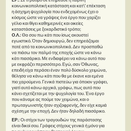
κοινωνικοπολιτική κατάσταση και κατ\' επέκταση
η άσχημη ψυχολογία που ενδεχομένως έχει ο
κόσμος ώστε να γράψεις ένα έργο που χαρίζει
γέλιο και θίγει καθημερινές και οικείες
καταστάσεις με ξεκαρδιστικό τρόπο;
Ο.Λ.:
Θα σου πω κάτι που ίσως ακουστεί
εγωιστικό. Όταν δημιουργώ, δεν επηρεάζομαι
ποτέ από τα κοινωνικοπολιτικά. Δεν προσπαθώ
να πιάσω τον παλμό της εποχής ώστε να κάνω
κάτι πιασάρικο. Με ενδιαφέρει να κάνω αυτό που
με εκφράζει περισσότερο. Εγώ, σαν Όθωνας,
επειδή είχα περάσει έναν πολύ δύσκολο χειμώνα,
θέλησα να κάνω κάτι που θα με έκανε και εμένα
πιο χαρούμενο. Γενικά πιστεύω για όποιον γράφει,
γιατί αυτό κάνω αρχικά, γράφω, πως αυτό που
κάνει σχετίζεται με την ψυχολογία του. Ένα έργο
που κάναμε ας πούμε τον χειμώνα, και ο
πρωταγωνιστής ήταν σχιζοφρενής, δεν είχε καμιά
σχέση με την εποχή. Δεν ήταν δηλαδή πιασάρικο.
ΕΡ.:
Οι στίχοι των τραγουδιών της παράστασης
είναι δικοί σου. Γράφεις στίχους γενικά ή μόνο για