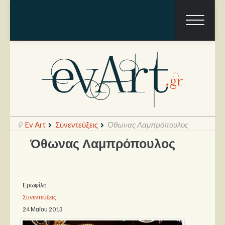
Ev Art
Συνεντεύξεις
Όθωνας Λαμπρόπουλος
Όθωνας Λαμπρόπουλος
Ραπόρτο
Live & Συναυλίες
Ερωφίλη
Συνεντεύξεις
Θέατρο
24 Μαΐου 2013
Συνεντεύξεις