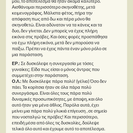
μου, το αποτέλεσμα θα ήταν ακόμα καλύτερο.
Αισθάνομαι περισσότερο σκηνοθέτης, μετά
κειμενογράφος. Μάλιστα φέτος, πήρα την
απόφαση πως από δω και πέρα μόνο θα
σκηνοθετώ. Είναι αδύνατον να τα κάνεις και τα
δυο, δεν γίνεται. Δεν μπορείς να έχεις πλήρη
εικόνα στις πρόβες. Και όσες φορές προσπάθησα
να έχω πλήρη εικόνα, μετά δεν μπορούσα να
παίξω. Πρέπει να έχεις πάντα έναν μόνο ρόλο σε
μια παράσταση.
ΕΡ.:
Σε δυσκόλεψε η συνεργασία με τόσες
γυναίκες; Είδα πως είσαι ο μόνος άντρας που
συμμετέχει στην παράσταση.
Ο.Λ.:
Με δυσκόλεψε πάρα πολύ! (γέλια) Όσο δεν
πάει. Τα κορίτσια ήταν σε όλα πάρα πολύ
συνεργάσιμα. Είναι όλες τους πάρα πολύ
δυναμικές προσωπικότητες, με άποψη, και όλο
αυτό ήταν για μένα άθλος. Παρόλα αυτά, έχει
μείνει μια πάρα πολύ γλυκιά επίγευση , σε σημείο
που νοσταλγώ τις πρόβες! Και περισσότερο,
επειδή μέσα από όλες τις δυσκολίες, δούλεψε
τελικά όλο αυτό και έχουμε αυτό το αποτέλεσμα.