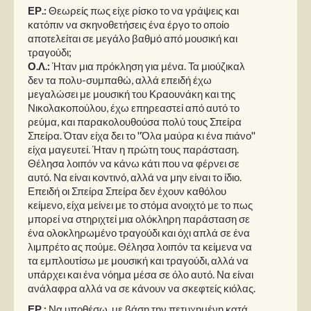
ΕΡ.:
Θεωρείς πως είχε ρίσκο το να γράψεις και
κατόπιν να σκηνοθετήσεις ένα έργο το οποίο
αποτελείται σε μεγάλο βαθμό από μουσική και
τραγούδι;
Ο.Λ.:
Ήταν μια πρόκληση για μένα. Τα μιούζικαλ
δεν τα πολυ-συμπαθώ, αλλά επειδή έχω
μεγαλώσει με μουσική του Κραουνάκη και της
Νικολακοπούλου, έχω επηρεαστεί από αυτό το
ρεύμα, και παρακολουθούσα πολύ τους Σπείρα
Σπείρα. Όταν είχα δει το ''Όλα μαύρα κι ένα πιάνο''
είχα μαγευτεί. Ήταν η πρώτη τους παράσταση.
Θέλησα λοιπόν να κάνω κάτι που να φέρνει σε
αυτό. Να είναι κοντινό, αλλά να μην είναι το ίδιο.
Επειδή οι Σπείρα Σπείρα δεν έχουν καθόλου
κείμενο, είχα μείνει με το στόμα ανοιχτό με το πως
μπορεί να στηριχτεί μια ολόκληρη παράσταση σε
ένα ολοκληρωμένο τραγούδι και όχι απλά σε ένα
λιμπρέτο ας πούμε. Θέλησα λοιπόν τα κείμενα να
τα εμπλουτίσω με μουσική και τραγούδι, αλλά να
υπάρχει και ένα νόημα μέσα σε όλο αυτό. Να είναι
ανάλαφρα αλλά να σε κάνουν να σκεφτείς κιόλας.
ΕΡ.:
Να υποθέσω, με βάση την πετυχημένη κατά