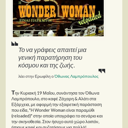
Παρουσιάσεις
Δίσκοι
Σειρές
Ταινίες
Το να γράφεις απαιτεί μια
Βιβλία
γενική παρατήρηση του
Video News
κόσμου και της ζωής.
Καλλιτέχνες
λέει στην Ερωφίλη ο
Όθωνας Λαμπρόπουλος
Μουσικοί
Τ
ην Κυριακή 19 Μαΐου, συνάντησα τον Όθωνα
Διάφοροι
Λαμπρόπουλο, στο καφέ Ζάχαρη & Αλάτι στα
Εκτός Συνόρων
Εξάρχεια, με αφορμή την εξαιρετική παράσταση
που είδα, "H Wonder Woman είναι παραμύθι
Νέα
(reloaded)" στην οποία υπογράφει το σενάριο και
την σκηνοθεσία. Στον ήσυχο αυτό χώρο λοιπόν,
ήπιαμε καφέ και συζητήσαμε για πολλά!