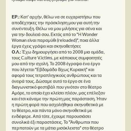
Στήλες
Polls
ΕΡ.:
Κατ' αρχήν, θέλω να σε ευχαριστήσω που
αποδέχτηκες την πρόσκληση μου για αυτή την
Small Talk
συνέντευξη. Θέλω να μου μιλήσεις για σένα και
Blog
για την δουλειά σου. Εκτός από το "H Wonder
Woman είναι παραμύθι (reloaded)", ποια άλλα
έργα έχεις γράψει και σκηνοθετήσει;
Ο.Λ.:
Έχω δημιουργήσει από το 2008 μια ομάδα,
τους C.ulture V.ictims, με κάποιους συμφοιτητές
μου από την σχολή. Το 2008 έγραψα ένα έργο
που λέγεται "Εβδομάδα δίχως Κυριακή" και
αφορά τους τετραπληγικούς ανθρώπους και τα
όνειρά τους. Δώσαμε αυτό το έργο σε ένα
διαγωνιστικό φεστιβάλ που γινόταν στο θέατρο
Αμόρε, το οποίο έχει κλείσει πλέον, μας επέλεξαν
και έτσι κάναμε την πρώτη μας παράσταση. Ήταν
η πρώτη φορά που ασχολήθηκα σκηνοθετικά με
το θέατρο, και πάντα μόνο σκηνοθετικά με
ενδιέφερε. Από τότε, έχουμε παρουσιάσει
συνολικά έξι παραστάσεις. Το "Άνθρωποι που
περπατούν με τα μάτια μισόκλειστα" στο θέατρο