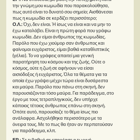
την γνώμη μου κωμωδία που παρακολούθησα,
πως αυτό είναι το δυνατό σου σημείο; Αισθάνεσαι
πως η κωμωδία σε κερδίζει περισσότερο;
Ο.Λ.:
Όχι, δεν είναι. Ή ίσως να είναι και να μην το
έχω καταλάβει. Είναι η πρώτη φορά που γράφω
κωμωδία. Δεν είμαι άνθρωπος της κωμωδίας.
Παρόλο που έχω χιούμορ σαν άνθρωπος και
φαίνομαι ευχάριστος, είμαι βαθιά καταθλιπτικός
(γέλια). Το να γράφεις απαιτεί μια γενική
παρατήρηση του κόσμου και της ζωής. Ούτε ο
κόσμος, ούτε η ζωή σε αφήνουν να είσαι
αισιόδοξος ή ευχάριστος. Όλα τα θέματα για τα
οποία έχω γράψει μέχρι τώρα είναι δυσάρεστα
και μαύρα. Παρόλο που πάνω στη σκηνή, δεν
παρουσιάζονται τόσο μαύρα. Για παράδειγμα, στο
έργο με τους τετραπληγικούς, δεν υπήρχε
κάποιος τέτοιος άνθρωπος επάνω στη σκηνή.
Οπότε αυτό, παρουσίαζε το θέμα ίσως πιο
ανάλαφρα. Ασχολήθηκα περισσότερο με τα
όνειρα τους. Με το πως θα ήταν αν περπατούσαν
για παράδειγμα, κλπ.
ΕΡ.:
Σε τι βαθμό σε επηρέασε η τωρινή