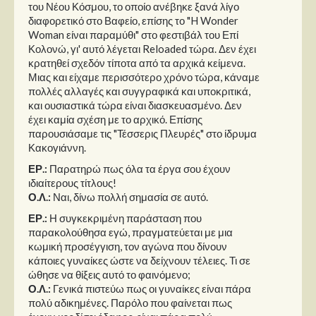
του Νέου Κόσμου, το οποίο ανέβηκε ξανά λίγο
διαφορετικό στο Βαφείο, επίσης το "H Wonder
Woman είναι παραμύθι" στο φεστιβάλ του Επί
Κολονώ, γι' αυτό λέγεται Reloaded τώρα. Δεν έχει
κρατηθεί σχεδόν τίποτα από τα αρχικά κείμενα.
Μιας και είχαμε περισσότερο χρόνο τώρα, κάναμε
πολλές αλλαγές και συγγραφικά και υποκριτικά,
και ουσιαστικά τώρα είναι διασκευασμένο. Δεν
έχει καμία σχέση με το αρχικό. Επίσης
παρουσιάσαμε τις "Τέσσερις Πλευρές" στο ίδρυμα
Κακογιάννη.
ΕΡ.:
Παρατηρώ πως όλα τα έργα σου έχουν
ιδιαίτερους τίτλους!
Ο.Λ.:
Ναι, δίνω πολλή σημασία σε αυτό.
ΕΡ.:
Η συγκεκριμένη παράσταση που
παρακολούθησα εγώ, πραγματεύεται με μια
κωμική προσέγγιση, τον αγώνα που δίνουν
κάποιες γυναίκες ώστε να δείχνουν τέλειες. Τι σε
ώθησε να θίξεις αυτό το φαινόμενο;
Ο.Λ.:
Γενικά πιστεύω πως οι γυναίκες είναι πάρα
πολύ αδικημένες. Παρόλο που φαίνεται πως