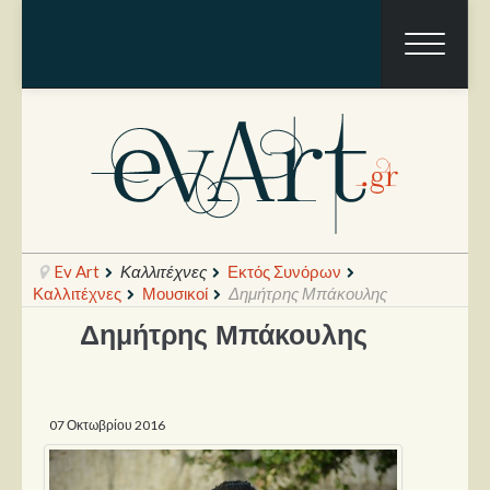
Ev Art
Καλλιτέχνες
Εκτός Συνόρων
Καλλιτέχνες
Μουσικοί
Δημήτρης Μπάκουλης
Δημήτρης Μπάκουλης
Ραπόρτο
Live & Συναυλίες
07 Οκτωβρίου 2016
Θέατρο
Συνεντεύξεις