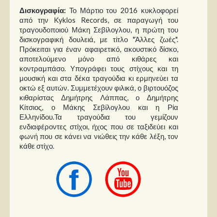
Στήλες
Δισκογραφία:
Το Μάρτιο του 2016 κυκλοφορεί
από την Kyklos Records, σε παραγωγή του
Polls
τραγουδοποιού Μάκη Σεβίλογλου, η πρώτη του
δισκογραφική δουλειά, με τίτλο "Άλλες ζωές".
Small Talk
Πρόκειται για έναν αφαιρετικό, ακουστικό δίσκο,
Blog
αποτελούμενο μόνο από κιθάρες και
κοντραμπάσο. Υπογράφει τους στίχους και τη
μουσική και στα δέκα τραγούδια κι ερμηνεύει τα
οκτώ εξ αυτών. Συμμετέχουν φιλικά, ο βιρτουόζος
κιθαρίστας Δημήτρης Λάππας, ο Δημήτρης
Κίτσιος, ο Μάκης Σεβίλογλου και η Ρία
Ελληνίδου.Τα τραγούδια του γεμίζουν
ενδιαφέροντες στίχοι, ήχος που σε ταξιδεύει και
φωνή που σε κάνει να νιώθεις την κάθε λέξη, τον
κάθε στίχο.