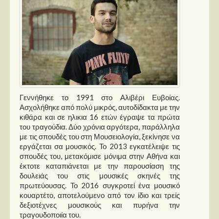
Παρουσιάσεις
Δίσκοι
Σειρές
Ταινίες
Βιβλία
Γεννήθηκε το 1991 στο Αλιβέρι Ευβοίας.
Video News
Ασχολήθηκε από πολύ μικρός, αυτοδίδακτα με την
κιθάρα και σε ηλικια 16 ετών έγραψε τα πρώτα
Καλλιτέχνες
του τραγούδια. Δύο χρόνια αργότερα, παράλληλα
με τις σπουδές του στη Μουσειολογία, ξεκίνησε να
Μουσικοί
εργάζεται σα μουσικός. Το 2013 εγκατέλειψε τις
σπουδές του, μετακόμισε μόνιμα στην Αθήνα και
Διάφοροι
έκτοτε καταπιάνεται με την παρουσίαση της
Εκτός Συνόρων
δουλειάς του στις μουσικές σκηνές της
πρωτεύουσας. Το 2016 συγκροτεί ένα μουσικό
κουαρτέτο, αποτελούμενο από τον ίδιο και τρείς
Νέα
δεξιοτέχνες μουσικούς και πυρήνα την
τραγουδοποιία του.