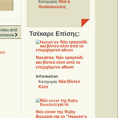
Νέα &
Κατηγορία:
Ανακοινώσεις
 video από
Τσέκαρε Επίσης:
skinesia
dit
Naxatras: Νέο τραγούδι
και βίντεο κλιπ από το
επερχόμενο album
Information
Νέα Βίντεο
Κατηγορία:
Κλιπ
Νέο cover της Ruby
Bouzioti για το "Ηeaven's