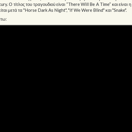
. Ο τίτλος του τραγουδιού είναι “There Will Be Α Time” και είναι η
αι μετά τα "Horse Dark As Night", "If We Were Blind" και "Snake".
άτω: