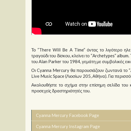
Το “There Will Be A Time” όντας το λιγότερο ηλ
τραγούδι του δίσκου, κλείνει το “Archetypes” album.
του Alan Parker του 1984, γεμάτη με συμβολικές ει
Οι Cyanna Mercury θα παρουσιάζουν ζωντανά το “A
Live Music Space (Λιοσίων 205, Αθήνα). Για περισσό
Ακολουθήστε το σχήμα στην επίσημη σελίδα του κα
προσεχείς δραστηριότητές του.
Cyanna Mercury Facebook Page
Cyanna Mercury Instagram Page