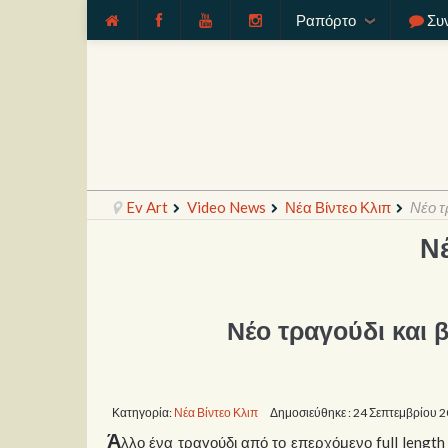
Ραπόρτο
Συ
Ev Art
Video News
Νέα Βίντεο Κλιπ
Νέο τ
Ν
Νέο τραγούδι και 
Κατηγορία:
Νέα Βίντεο Κλιπ
Δημοσιεύθηκε : 24 Σεπτεμβρίου 
Ά
λλο ένα τραγούδι από το επερχόμενο full length