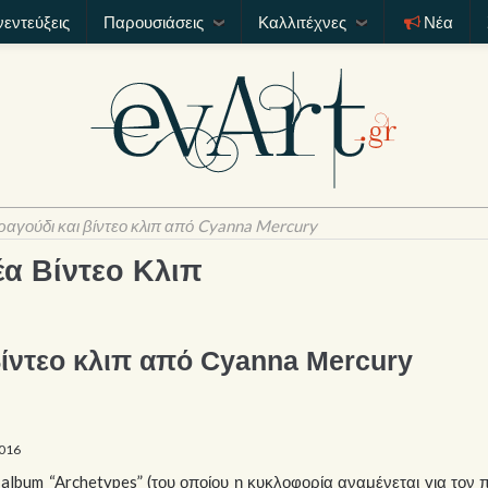
νεντεύξεις
Παρουσιάσεις
Καλλιτέχνες
Νέα
ραγούδι και βίντεο κλιπ από Cyanna Mercury
έα Βίντεο Κλιπ
βίντεο κλιπ από Cyanna Mercury
2016
 album “Archetypes” (του οποίου η κυκλοφορία αναμένεται για τον