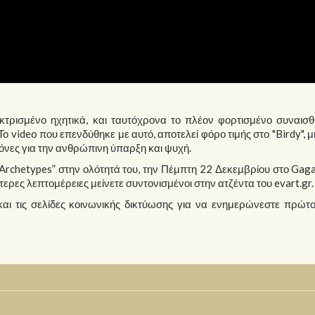
εκτρισμένο ηχητικά, και ταυτόχρονα το πλέον φορτισμένο συναισ
 Το video που επενδύθηκε με αυτό, αποτελεί φόρο τιμής στο "Birdy", μι
κόνες για την ανθρώπινη ύπαρξη και ψυχή.
rchetypes” στην ολότητά του, την Πέμπτη 22 Δεκεμβρίου στο Gag
τερες λεπτομέρειες μείνετε συντονισμένοι στην ατζέντα του evart.gr.
ι τις σελίδες κοινωνικής δικτύωσης για να ενημερώνεστε πρώτοι