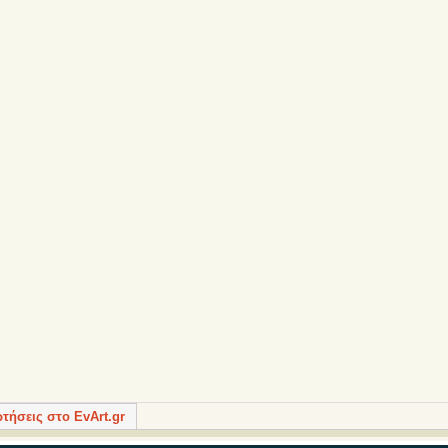
ρτήσεις στο EvArt.gr