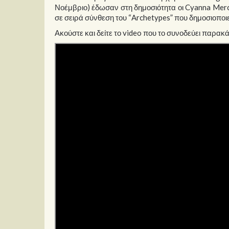
Νοέμβριο) έδωσαν στη δημοσιότητα οι Cyanna Mercury
σε σειρά σύνθεση του “Archetypes” που δημοσιοποιείτ
Ακούστε και δείτε το video που το συνοδεύει παρακ