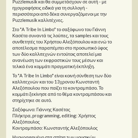
Puzzlemusik και θα συμμετάσχουν σε αυτή - με
Στήλες
ηχογραφήσεις ειδικά για τη συλλογή -
περισσότεροι από δέκα συνεργαζόμενοι με την
Polls
Puzzlemusik καλλιτέχνες.
Small Talk
Στο "A Tribe In Limbo" το σαξόφωνο του Γιάννη
Blog
Κασέτα συναντά τις λούπες, τα samples και τους
συνθετητές του Χρήστου Αλεξόπουλου και ενώ το
αποτέλεσμα παραπέμπει στο προσωπικό ύφος
των δύο καλλιτεχνών εντούτοις αποτελεί μια
ανανέωση των εκφραστικών τους μέσων και
τελικά ένα κομμάτι πραγματική έκπληξη.
Το "A Tribe In Limbo" είναι κοινή σύνθεση των δύο
καλλιτεχνών και του 13χρονου Κωνσταντή
Αλεξόπουλου που παίζει το κοντραμπάσο. Το
κομμάτι ξεκίνησε από το θέμα κοντραμπάσου και
στηρίχτηκε σε αυτό.
Σαξόφωνο: Γιάννης Κασέτας
Πλήκτρα, programming, editing: Χρήστος
Αλεξόπουλος
Κοντραμπάσο: Κωνσταντής Αλεξόπουλος
Ηχογραφημένο στα σπίτια των μουσικών.