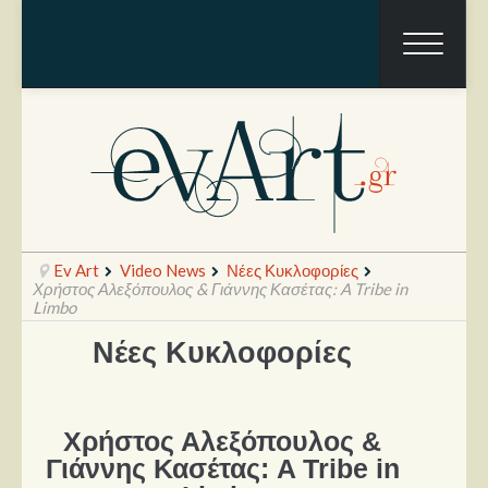
Ev Art
Video News
Νέες Κυκλοφορίες
Χρήστος Αλεξόπουλος & Γιάννης Κασέτας: A Tribe in
Limbo
Νέες Κυκλοφορίες
Ραπόρτο
Live & Συναυλίες
Θέατρο
Χρήστος Αλεξόπουλος &
Γιάννης Κασέτας: A Tribe in
Συνεντεύξεις