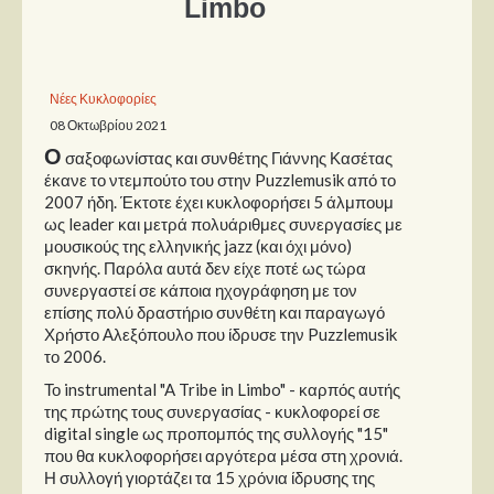
Limbo
Παρουσιάσεις
Δίσκοι
Νέες Κυκλοφορίες
08 Οκτωβρίου 2021
Σειρές
Ο
σαξοφωνίστας και συνθέτης Γιάννης Κασέτας
Ταινίες
έκανε το ντεμπούτο του στην Puzzlemusik από το
Βιβλία
2007 ήδη. Έκτοτε έχει κυκλοφορήσει 5 άλμπουμ
ως leader και μετρά πολυάριθμες συνεργασίες με
Video News
μουσικούς της ελληνικής jazz (και όχι μόνο)
σκηνής. Παρόλα αυτά δεν είχε ποτέ ως τώρα
Καλλιτέχνες
συνεργαστεί σε κάποια ηχογράφηση με τον
επίσης πολύ δραστήριο συνθέτη και παραγωγό
Μουσικοί
Χρήστο Αλεξόπουλο που ίδρυσε την Puzzlemusik
το 2006.
Διάφοροι
Το instrumental "A Tribe in Limbo" - καρπός αυτής
Εκτός Συνόρων
της πρώτης τους συνεργασίας - κυκλοφορεί σε
digital single ως προπομπός της συλλογής "15"
Νέα
που θα κυκλοφορήσει αργότερα μέσα στη χρονιά.
Η συλλογή γιορτάζει τα 15 χρόνια ίδρυσης της