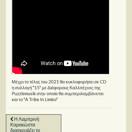
Μέχρι το τέλος του 2021 θα κυκλοφορήσει σε CD
η συλλογή "15" με Διάφορους Καλλιτέχνες της
Puzzlemusik στην οποία θα συμπεριλαμβάνεται
και το "A Tribe In Limbo"
Η Λαμπρινή
Καρακώστα
διασκευάζει το