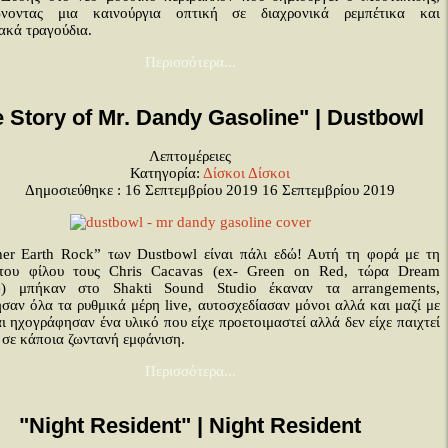
ώνοντας μια καινούργια οπτική σε διαχρονικά ρεμπέτικα και
ακά τραγούδια.
Περισσότερα...
 Story of Mr. Dandy Gasoline" | Dustbowl
Λεπτομέρειες
Κατηγορία:
Δίσκοι
Δίσκοι
Δημοσιεύθηκε : 16 Σεπτεμβρίου 2019
16 Σεπτεμβρίου 2019
er Earth Rock” των Dustbowl είναι πάλι εδώ! Αυτή τη φορά με τη
 του φίλου τους Chris Cacavas (ex- Green on Red, τώρα Dream
te) μπήκαν στο Shakti Sound Studio έκαναν τα arrangements,
σαν όλα τα ρυθμικά μέρη live, αυτοσχεδίασαν μόνοι αλλά και μαζί με
ι ηχογράφησαν ένα υλικό που είχε προετοιμαστεί αλλά δεν είχε παιχτεί
 σε κάποια ζωντανή εμφάνιση.
Περισσότερα...
"Night Resident" | Night Resident