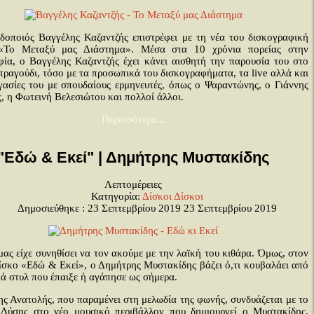
δοποιός Βαγγέλης Καζαντζής επιστρέφει με τη νέα του δισκογραφική
 «Το Μεταξύ μας Διάστημα». Μέσα στα 10 χρόνια πορείας στην
φία, ο Βαγγέλης Καζαντζής έχει κάνει αισθητή την παρουσία του στο
τραγούδι, τόσο με τα προσωπικά του δισκογραφήματα, τα live αλλά και
ργασίες του με σπουδαίους ερμηνευτές, όπως ο Ψαραντώνης, ο Γιάννης
, η Φωτεινή Βελεσιώτου και πολλοί άλλοι.
Περισσότερα...
"Εδώ & Εκεί" | Δημήτρης Μυστακίδης
Λεπτομέρειες
Κατηγορία:
Δίσκοι
Δίσκοι
Δημοσιεύθηκε : 23 Σεπτεμβρίου 2019
23 Σεπτεμβρίου 2019
ας είχε συνηθίσει να τον ακούμε με την λαϊκή του κιθάρα. Όμως, στον
δίσκο «Εδώ & Εκεί», ο Δημήτρης Μυστακίδης βάζει ό,τι κουβαλάει από
ά στυλ που έπαιξε ή αγάπησε ως σήμερα.
ς Ανατολής, που παραμένει στη μελωδία της φωνής, συνδυάζεται με το
 Δύσης στο νέο μουσικό περιβάλλον που δημιουργεί ο Μυστακίδης,