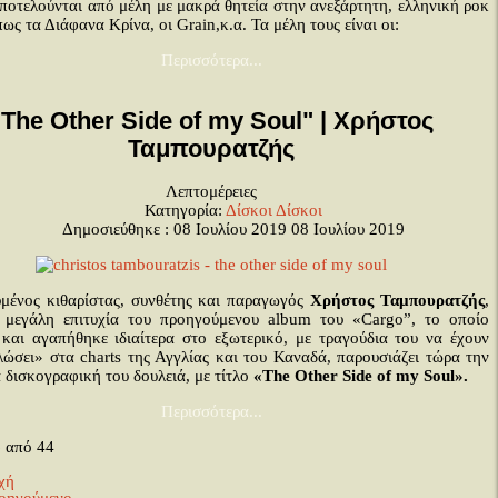
ποτελούνται από μέλη με μακρά θητεία στην ανεξάρτητη, ελληνική ροκ
ως τα Διάφανα Κρίνα, οι Grain,κ.α. Τα μέλη τους είναι οι:
Περισσότερα...
"The Other Side of my Soul" | Χρήστος
Ταμπουρατζής
Λεπτομέρειες
Κατηγορία:
Δίσκοι
Δίσκοι
Δημοσιεύθηκε : 08 Ιουλίου 2019
08 Ιουλίου 2019
μένος κιθαρίστας, συνθέτης και παραγωγός
Χρήστος Ταμπουρατζής
,
 μεγάλη επιτυχία του προηγούμενου album του «Cargo”, το οποίο
 και αγαπήθηκε ιδιαίτερα στο εξωτερικό, με τραγούδια του να έχουν
ώσει» στα charts της Αγγλίας και του Καναδά, παρουσιάζει τώρα την
 δισκογραφική του δουλειά, με τίτλο
«
The
Other
Side
of
my
Soul
».
Περισσότερα...
6 από 44
χή