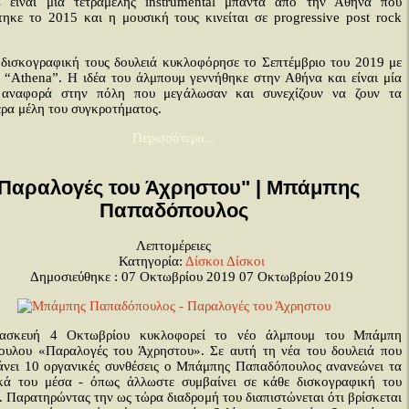
 είναι μία τετραμελής instrumental μπάντα από την Αθήνα που
τηκε το 2015 και η μουσική τους κινείται σε progressive post rock
δισκογραφική τους δουλειά κυκλοφόρησε το Σεπτέμβριο του 2019 με
 “Athena”. Η ιδέα του άλμπουμ γεννήθηκε στην Αθήνα και είναι μία
ή αναφορά στην πόλη που μεγάλωσαν και συνεχίζουν να ζουν τα
ερα μέλη του συγκροτήματος.
Περισσότερα...
Παραλογές του Άχρηστου" | Μπάμπης
Παπαδόπουλος
Λεπτομέρειες
Κατηγορία:
Δίσκοι
Δίσκοι
Δημοσιεύθηκε : 07 Οκτωβρίου 2019
07 Οκτωβρίου 2019
ασκευή 4 Οκτωβρίου κυκλοφορεί το νέο άλμπουμ του Μπάμπη
υλου «Παραλογές του Άχρηστου». Σε αυτή τη νέα του δουλειά που
άνει 10 οργανικές συνθέσεις ο Μπάμπης Παπαδόπουλος ανανεώνει τα
κά του μέσα - όπως άλλωστε συμβαίνει σε κάθε δισκογραφική του
 Παρατηρώντας την ως τώρα διαδρομή του διαπιστώνεται ότι βρίσκεται