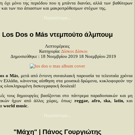
ση όχι μόνο της περιόδου που η μπάντα διανύει, αλλά των βαθύτερων
ν και των πιο άπιαστων και μακροπρόθεσμων στόχων της.
Περισσότερα...
Los Dos o Más ντεμπούτο άλμπουμ
Λεπτομέρειες
Κατηγορία:
Δίσκοι
Δίσκοι
Δημοσιεύθηκε : 18 Νοεμβρίου 2019
18 Νοεμβρίου 2019
os o Más
, μετά από έντονη συναυλιακή παρουσία τα τελευταία χρόνια
ην Ελλάδα, κάνοντας αίσθηση στα μουσικά δρώμενα, κυκλοφορούν την
υς ολοκληρωμένη δισκογραφική δουλειά!
κές τους δημιουργίες βασίζονται στο πάντρεμα παραδοσιακών και μη
ιακών ήχων από άλλες χώρες, όπως:
reggae, afro, ska, latin,
και
ρα
world music
.
Περισσότερα...
"Μάχη" | Πάνος Γουργιώτης