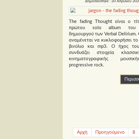
Δημοσιεύθηκε : 20 Απριλίου 20
The fading Thought είναι ο τί
πρώτου solo album του J
δημιουργού των Verbal Delirium.
αναμένεται να κυκλοφορήσει το
βινύλιο και mp3. Ο ήχος του
συνδυάζει στοιχεία κλασσι
κινηματογραφικής μουσι
progressive rock.
Περισσό
Αρχή
Προηγούμενο
8