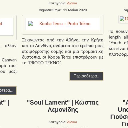
Κατηγορία:
Δίσκοι
0
Δημοσιεύθηκε : 11 Μαΐου 2020
Δη
Το πολυν
length a
Ξεκινώντας από την Αθήνα, την Κρήτη
"Youth o
αι πλέον
και το Λονδίνο, ανάμεσα στα ερείπια μιας
και είναι
ετοιμόρροπης δομής και μια τρομακτική
πλατφόρμ
δυστοπία, οι Kooba Tercu επιστρέφουν με
Caravan
το “PROTO TEKNO”.
ομά του:
που μαζί
Περισσότερα...
τερα...
t" |
"Soul Lament" | Κώστας
"
Λεμονίδης
Und
Γιούσ
Κατηγορία:
Δίσκοι
Γ