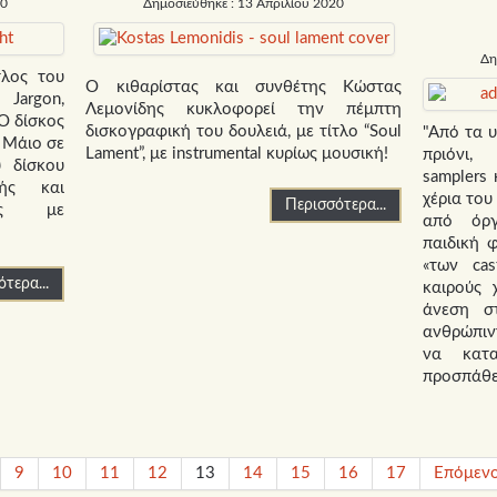
20
Δημοσιεύθηκε : 13 Απριλίου 2020
Δη
τλος του
Ο κιθαρίστας και συνθέτης Κώστας
argon,
Λεμονίδης κυκλοφορεί την πέμπτη
 O δίσκος
δισκογραφική του δουλειά, με τίτλο “Soul
"Από τα υ
 Μάιο σε
Lament”, με instrumental κυρίως μουσική!
πριόνι,
 δίσκου
samplers 
κής και
χέρια το
Περισσότερα...
κής με
από όρ
παιδική 
«των cas
τερα...
καιρούς 
άνεση σ
ανθρώπιν
να κατα
προσπάθε
9
10
11
12
13
14
15
16
17
Επόμεν