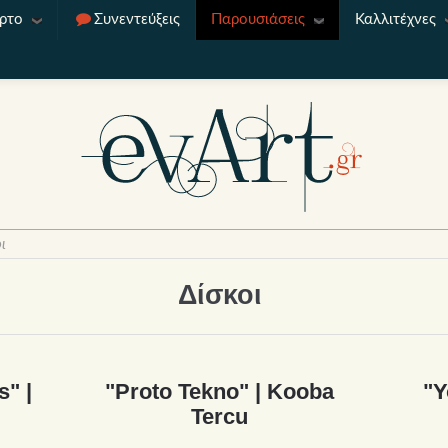
ρτο
Συνεντεύξεις
Παρουσιάσεις
Καλλιτέχνες
ι
Δίσκοι
s" |
"Proto Tekno" | Kooba
"Y
Tercu