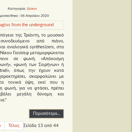
Κατηγορία:
Δίσκοι
μοσιεύθηκε : 06 Απριλίου 2020
πόγεια της Τριάντη, το μουσικό
 συνοδευόμενο από πιάνο,
και αναλογικά synthesizers, στα
υ Νίκου Γιούσεφ μεταμορφώνεται
γανο σε φωνή. «Απόκοσμη
φωνή», «φωνή των Σειρήνων» ή
trati», όπως την έχουν κατά
χαρακτηρίσει, σκαρφαλώνει με
τα τονικά ύψη, εκεί που η
η φωνή, για να φτάσει, πρέπει
βάλει μεγάλη δύναμη και
ια."
Περισσότερα...
ο
Τέλος
Σελίδα 13 από 44