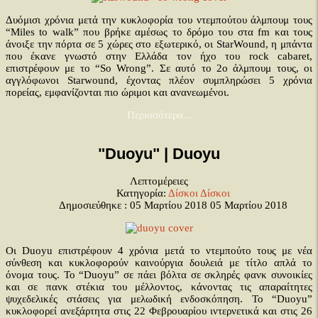
Δυόμισι χρόνια μετά την κυκλοφορία του ντεμπούτου άλμπουμ τους
“Miles to walk” που βρήκε αμέσως το δρόμο του στα fm και τους
άνοιξε την πόρτα σε 5 χώρες στο εξωτερικό, οι StarWound, η μπάντα
που έκανε γνωστό στην Ελλάδα τον ήχο του rock cabaret,
επιστρέφουν με το “So Wrong”. Σε αυτό το 2ο άλμπουμ τους, οι
αγγλόφωνοι Starwound, έχοντας πλέον συμπληρώσει 5 χρόνια
πορείας, εμφανίζονται πιο ώριμοι και ανανεωμένοι.
Περισσότερα...
"Duoyu" | Duoyu
Λεπτομέρειες
Κατηγορία:
Δίσκοι
Δίσκοι
Δημοσιεύθηκε : 05 Μαρτίου 2018
05 Μαρτίου 2018
Οι Duoyu επιστρέφουν 4 χρόνια μετά το ντεμπούτο τους με νέα
σύνθεση και κυκλοφορούν καινούργια δουλειά με τίτλο απλά το
όνομα τους. Το “Duoyu” σε πάει βόλτα σε σκληρές φανκ συνοικίες
και σε πανκ στέκια του μέλλοντος, κάνοντας τις απαραίτητες
ψυχεδελικές στάσεις για μελωδική ενδοσκόπηση. Το “Duoyu”
κυκλοφορεί ανεξάρτητα στις 22 Φεβρουαρίου ιντερνετικά και στις 26