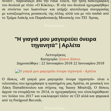
πετάνε", παρουσιάζει από την Final Touch, την τρίτη δισκογραφική
του δουλειά με τίτλο «Ο Κύκλος». Η νέα του δουλειά ηχογραφήθηκε
σε στούντιο των Ιωαννίνων και υπήρξε αποτέλεσμα συνεργασίας
με καταξιωμένους μουσικούς της πόλης αλλά και με νέα παιδιά από
το Τμήμα Λαϊκής και Παραδοσιακής Μουσικής του ΤΕΙ Άρτας.
Περισσότερα...
"Η γιαγιά μου μαγειρεύει όνειρα
τηγανητά" | Αρλέτα
Λεπτομέρειες
Κατηγορία:
Δίσκοι
Δίσκοι
Δημοσιεύθηκε : 22 Ιανουαρίου 2018
22 Ιανουαρίου 2018
Ο δίσκος «Η γιαγιά μου μαγειρεύει όνειρα τηγανητά» είναι ο
τελευταίος που ηχογράφησε η αγαπημένη μας Αρλέτα, σε μουσική του
Λάκη Παπαδόπουλου και στίχους της Sunny Μπαλτζή. Ο δίσκος
άρχισε να ετοιμάζεται το 2014, οι ηχογραφήσεις του ολοκληρώθηκαν
τον Ιούλιο του 2017 και κυκλοφορεί πλέον σε CD αλλά και ψηφιακά
από τη Feelgood Records.
Περισσότερα...