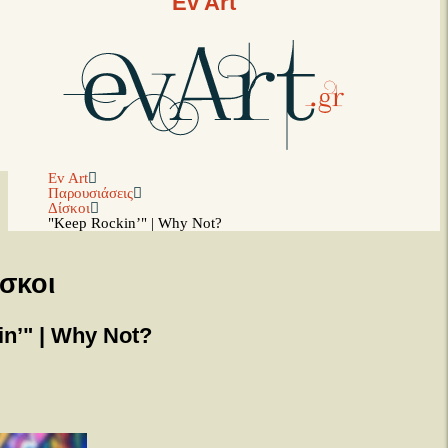
Ev Art
Ev Art
Παρουσιάσεις
Δίσκοι
"Keep Rockin’" | Why Not?
σκοι
n’" | Why Not?