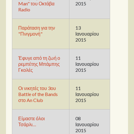
Στήλες
Man" του Οκτάβα
2015
Radio
Polls
Small Talk
Παράταση για την
13
Blog
"Πνιγμονή"
Ιανουαρίου
2015
Έφυγε από τη ζωή ο
11
ρεμπέτης Μπάμπης
Ιανουαρίου
Γκολές
2015
Οι νικητές του 3ου
11
Battle of the Bands
Ιανουαρίου
στο An Club
2015
Είμαστε όλοι
08
Τσάρλι…
Ιανουαρίου
2015