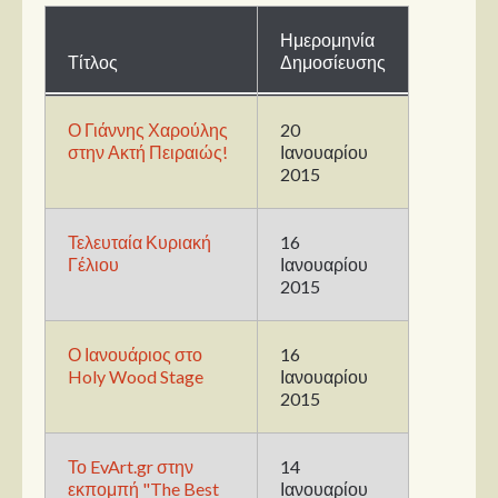
Ημερομηνία
Παρουσιάσεις
Τίτλος
Δημοσίευσης
Δίσκοι
Ο Γιάννης Χαρούλης
20
Σειρές
στην Ακτή Πειραιώς!
Ιανουαρίου
Ταινίες
2015
Βιβλία
Video News
Τελευταία Κυριακή
16
Γέλιου
Ιανουαρίου
Καλλιτέχνες
2015
Μουσικοί
Ο Ιανουάριος στο
16
Διάφοροι
Holy Wood Stage
Ιανουαρίου
Εκτός Συνόρων
2015
Νέα
Το EvArt.gr στην
14
εκπομπή "The Best
Ιανουαρίου