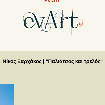
Ev Art
Νίκος Ξαρχάκος | "Παλιάτσος και τρελός"