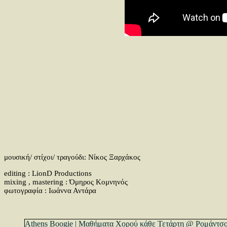
μουσική/ στίχοι/ τραγούδι: Νίκος Ξαρχάκος
editing : LionD Productions
mixing , mastering : Όμηρος Κομνηνός
φωτογραφία : Ιωάννα Αντάρα
Athens Boogie | Μαθήματα Χορού κάθε Τετάρτη @ Ρομάντσ