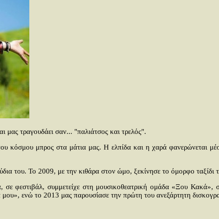
 μας τραγουδάει σαν... "παλιάτσος και τρελός".
του κόσμου μπρος στα μάτια μας. Η ελπίδα και η χαρά φανερώνεται μέ
δια του. Το 2009, με την κιθάρα στον ώμο, ξεκίνησε το όμορφο ταξίδι τ
ζιά, σε φεστιβάλ, συμμετείχε στη μουσικοθεατρική ομάδα «Ξου Κακά»
 μου», ενώ το 2013 μας παρουσίασε την πρώτη του ανεξάρτητη δισκογραφ