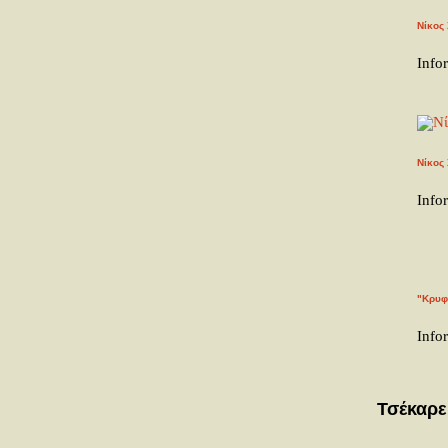
Νίκος
Info
Νίκος 
Info
"Κρυφ
Info
Τσέκαρε