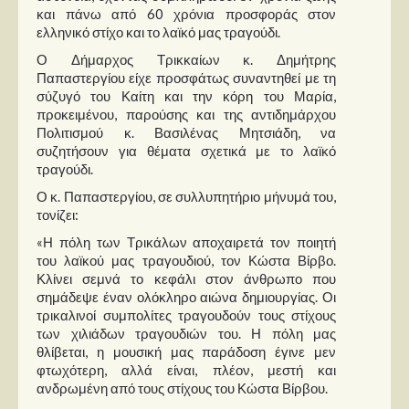
Στήλες
και πάνω από 60 χρόνια προσφοράς στον
ελληνικό στίχο και το λαϊκό μας τραγούδι.
Polls
Ο Δήμαρχος Τρικκαίων κ. Δημήτρης
Small Talk
Παπαστεργίου είχε προσφάτως συναντηθεί με τη
σύζυγό του Καίτη και την κόρη του Μαρία,
Blog
προκειμένου, παρούσης και της αντιδημάρχου
Πολιτισμού κ. Βασιλένας Μητσιάδη, να
συζητήσουν για θέματα σχετικά με το λαϊκό
τραγούδι.
Ο κ. Παπαστεργίου, σε συλλυπητήριο μήνυμά του,
τονίζει:
«Η πόλη των Τρικάλων αποχαιρετά τον ποιητή
του λαϊκού μας τραγουδιού, τον Κώστα Βίρβο.
Κλίνει σεμνά το κεφάλι στον άνθρωπο που
σημάδεψε έναν ολόκληρο αιώνα δημιουργίας. Οι
τρικαλινοί συμπολίτες τραγουδούν τους στίχους
των χιλιάδων τραγουδιών του. Η πόλη μας
θλίβεται, η μουσική μας παράδοση έγινε μεν
φτωχότερη, αλλά είναι, πλέον, μεστή και
ανδρωμένη από τους στίχους του Κώστα Βίρβου.