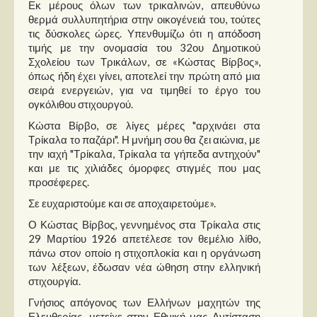
Εκ μέρους όλων των τρικαλινών, απευθύνω
θερμά συλλυπητήρια στην οικογένειά του, τούτες
τις δύσκολες ώρες. Υπενθυμίζω ότι η απόδοση
τιμής με την ονομασία του 32ου Δημοτικού
Σχολείου των Τρικάλων, σε «Κώστας Βίρβος»,
όπως ήδη έχει γίνει, αποτελεί την πρώτη από μια
σειρά ενεργειών, για να τιμηθεί το έργο του
ογκόλιθου στιχουργού.
Κώστα Βίρβο, σε λίγες μέρες "αρχινάει στα
Τρίκαλα το παζάρι". Η μνήμη σου θα ζει αιώνια, με
την ιαχή "Τρίκαλα, Τρίκαλα τα γήπεδα αντηχούν"
και με τις χιλιάδες όμορφες στιγμές που μας
προσέφερες.
Σε ευχαριστούμε και σε αποχαιρετούμε».
Ο Κώστας Βίρβος, γεννημένος στα Τρίκαλα στις
29 Μαρτίου 1926 απετέλεσε τον θεμέλιο λίθο,
πάνω στον οποίο η στιχοπλοκία και η οργάνωση
των λέξεων, έδωσαν νέα ώθηση στην ελληνική
στιχουργία.
Γνήσιος απόγονος των Ελλήνων μαχητών της
Ελευθερίας, μετείχε στην Εθνική μας Αντίσταση