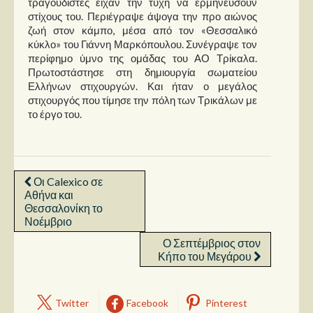
τραγουδιστές είχαν την τύχη να ερμηνεύσουν
στίχους του. Περιέγραψε άψογα την προ αιώνος
ζωή στον κάμπο, μέσα από τον «Θεσσαλικό
κύκλο» του Γιάννη Μαρκόπουλου. Συνέγραψε τον
περίφημο ύμνο της ομάδας του ΑΟ Τρίκαλα.
Πρωτοστάστησε στη δημιουργία σωματείου
Ελλήνων στιχουργών. Και ήταν ο μεγάλος
στιχουργός που τίμησε την πόλη των Τρικάλων με
το έργο του.
Οι Calexico σε
Αθήνα και
Θεσσαλονίκη το
Νοέμβριο
Ο Σεπτέμβριος στον
Κήπο του Μεγάρου
Twitter
Facebook
Pinterest