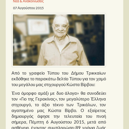
Νέα & Ανακοινώσεις
07 Αυγούστου 2015
Παρουσιάσεις
Δίσκοι
Σειρές
Ταινίες
Βιβλία
Video News
Καλλιτέχνες
Από το γραφείο Τύπου του Δήμου Τρικκαίων
εκδόθηκε το παρακάτω δελτίο Τύπου για τον χαμό
του μεγάλου μας στιχουργού Κώστα Βίρβου:
Μουσικοί
Ένα όμορφο αμάξι με δυο άλογα» θα συνοδεύει
Διάφοροι
τον «Γιο της Γερακίνας», τον μεγαλύτερο Έλληνα
Εκτός Συνόρων
στιχουργό, το άξιο τέκνο των Τρικάλων, τον
αγαπημένο μας Κώστα Βίρβο. Ο εξαίρετος
Νέα
δημιουργός άφησε την τελευταία του πνοή
σήμερα, Πέμπτη 6 Αυγούστου 2015, μετά από
ασθένεια, έχοντας συμπληρώσει 89 χρόνια ζωής