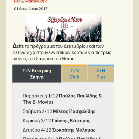
Νέα & Ανακοινώσεις
01 Δεκεμβρίου 2017
Παρουσιάσεις
Δίσκοι
Σειρές
Δ
Ταινίες
είτε το πρόγραμμα του Δεκεμβρίου και των
φετινών χριστουγεννιάτικων εορτών για τις τρεις
Βιβλία
σκηνές του Σταυρού του Νότου:
Video News
ΣτΝ Κεντρική
ΣτΝ
ΣτΝ
Σκηνή
Club
Plus
Καλλιτέχνες
Μουσικοί
Παρασκευή 1/12
Παύλος Παυλίδης &
Διάφοροι
The B-Movies
Εκτός Συνόρων
Σάββατο 2/12
Μίλτος Πασχαλίδης
Κυριακή 3/12
Γιάννης Κότσιρας
Νέα
Δευτέρα 4/12
Σωκράτης Μάλαμας