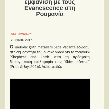
εμφάνιση με τους
Evanescence στη
Παρουσιάσεις
Ρουμανία
Δίσκοι
Σειρές
Νέα Βίντεο Κλιπ
Ταινίες
20 Ιουνίου 2017
Βιβλία
Ο
ι melodic goth metallers Sede Vacante έδωσαν
Video News
στη δημοσιότητα το μουσικό video για το τραγούδι
“Shepherd and Lamb” από τη πρόσφατη
Καλλιτέχνες
δισκογραφική κυκλοφορία τους “Skies Infernal”
(Pride & Joy, 2016). Δείτε το εδώ:
Μουσικοί
Διάφοροι
Εκτός Συνόρων
Νέα