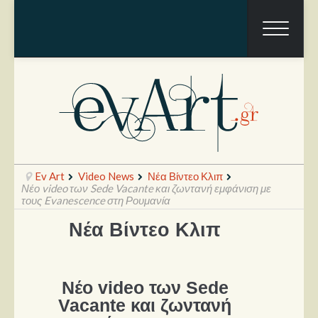
Ev Art
Video News
Νέα Βίντεο Κλιπ
Νέο video των Sede Vacante και ζωντανή εμφάνιση με
τους Evanescence στη Ρουμανία
Νέα Βίντεο Κλιπ
Ραπόρτο
Live & Συναυλίες
Θέατρο
Νέο video των Sede
Vacante και ζωντανή
Συνεντεύξεις