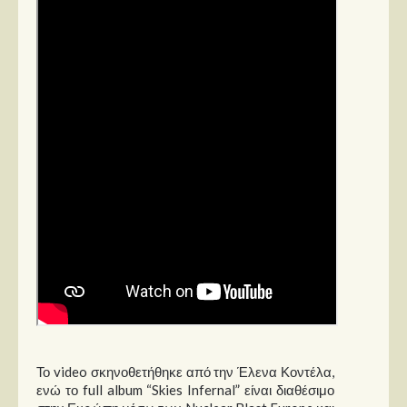
Στήλες
Polls
Small Talk
Blog
Το video σκηνοθετήθηκε από την Έλενα Κοντέλα,
ενώ το full album “Skies Infernal” είναι διαθέσιμο