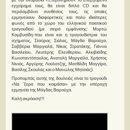
εγχείρημα τους, θα είναι διπλό CD και θα
περιλαμβάνει συνθέσεις τους, τις οποίες
ερμηνεύουν διαφορετικές και πολύ ιδιαίτερες
φωνές από το χώρο του ελληνικού ποιοτικού
τραγουδιού (με σειρά εμφάνισης: Μυρτώ
Καμβυσίδη-που είναι και η τραγουδίστρια του
σχήματος, Σταύρος Σιόλας, Μάγδα Βαρούχα,
Σαββέρια Μαργιολά, Νίκος Στρατάκης, Γιάννα
Βασιλείου, Λευτέρης Ελευθερίου, Αλκιβιάδης
Κωνσταντόπουλος, Ανατολή Μαργιόλα, Χρήστος
Νινιός, Αργύρης Λούλατζης, Ματθίλδη Μαγγίρα,
Βασίλης Σκουλάς και ο Μανώλης Μητσιάς).
Προπομπός αυτής της δουλειάς είναι το τραγούδι
«Να ‘ξερα που κοιμάσαι» με την υπέροχη
ερμηνεία της Μάγδας Βαρούχα.
Καλή ακρόαση!!!