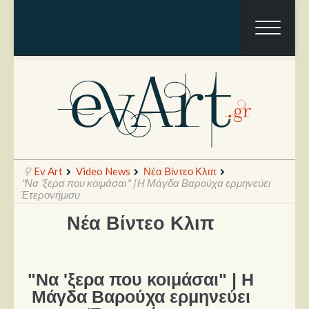
Ev Art
Video News
Νέα Βίντεο Κλιπ
"Να 'ξερα που κοιμάσαι" | Η Μάγδα Βαρούχα ερμηνεύει
Έτερονήμισυ
Νέα Βίντεο Κλιπ
Ραπόρτο
Live & Συναυλίες
Θέατρο
"Να 'ξερα που κοιμάσαι" | Η
Μάγδα Βαρούχα ερμηνεύει
Συνεντεύξεις