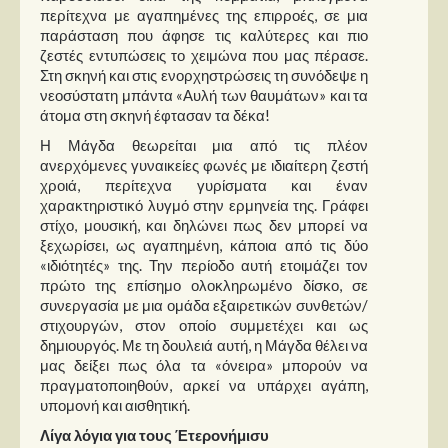
περίτεχνα με αγαπημένες της επιρροές, σε μια
παράσταση που άφησε τις καλύτερες και πιο
ζεστές εντυπώσεις το χειμώνα που μας πέρασε.
Στη σκηνή και στις ενορχηστρώσεις τη συνόδεψε η
νεοσύστατη μπάντα «Αυλή των θαυμάτων» και τα
άτομα στη σκηνή έφτασαν τα δέκα!
Η Μάγδα θεωρείται μια από τις πλέον
ανερχόμενες γυναικείες φωνές με ιδιαίτερη ζεστή
χροιά, περίτεχνα γυρίσματα και έναν
χαρακτηριστικό λυγμό στην ερμηνεία της. Γράφει
στίχο, μουσική, και δηλώνει πως δεν μπορεί να
ξεχωρίσει, ως αγαπημένη, κάποια από τις δύο
«ιδιότητές» της. Την περίοδο αυτή ετοιμάζει τον
πρώτο της επίσημο ολοκληρωμένο δίσκο, σε
συνεργασία με μια ομάδα εξαιρετικών συνθετών/
στιχουργών, στον οποίο συμμετέχει και ως
δημιουργός. Με τη δουλειά αυτή, η Μάγδα θέλει να
μας δείξει πως όλα τα «όνειρα» μπορούν να
πραγματοποιηθούν, αρκεί να υπάρχει αγάπη,
υπομονή και αισθητική.
Λίγα λόγια για τους Έτερονήμισυ