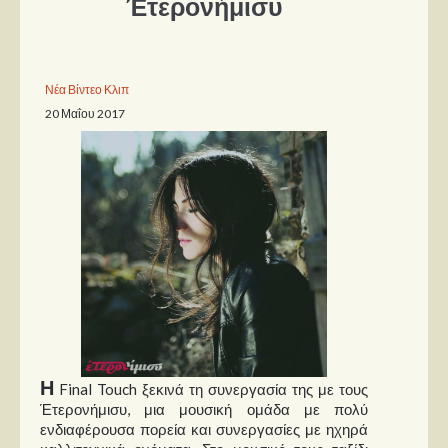
Έτερονήμισυ
Παρουσιάσεις
Δίσκοι
Νέα Βίντεο Κλιπ
20 Μαΐου 2017
Σειρές
Ταινίες
Βιβλία
Video News
Καλλιτέχνες
Μουσικοί
Διάφοροι
Εκτός Συνόρων
Η
Final Touch ξεκινά τη συνεργασία της με τους
Νέα
Έτερονήμισυ, μια μουσική ομάδα με πολύ
ενδιαφέρουσα πορεία και συνεργασίες με ηχηρά