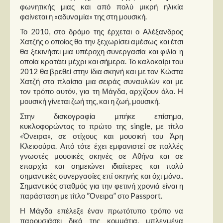
φωνητικής μιας και από πολύ μικρή ηλικία
φαίνεται η «αδυναμία» της στη μουσική.
Το 2010, στο δρόμο της έρχεται ο Αλέξανδρος
Χατζής ο οποίος θα την ξεχωρίσει αμέσως και έτσι
θα ξεκινήσει μια υπέροχη συνεργασία και φιλία η
οποία κρατάει μέχρι και σήμερα. Το καλοκαίρι του
2012 θα βρεθεί στην ίδια σκηνή και με τον Κώστα
Χατζή στα πλαίσια μια σειράς συναυλιών και με
τον τρόπο αυτόν, για τη Μάγδα, αρχίζουν όλα. Η
μουσική γίνεται ζωή της, και η ζωή, μουσική.
Στην δισκογραφία μπήκε επίσημα,
κυκλοφορώντας το πρώτο της single, με τίτλο
«Όνειρα», σε στίχους και μουσική του Άρη
Κλεισούρα. Από τότε έχει εμφανιστεί σε πολλές
γνωστές μουσικές σκηνές σε Αθήνα και σε
επαρχία και σημειώνει ιδιαίτερες και πολύ
σημαντικές συνεργασίες επί σκηνής και όχι μόνο..
Σημαντικός σταθμός για την φετινή χρονιά είναι η
παράσταση με τίτλο “Όνειρα” στο Passport.
Η Μάγδα επέλεξε έναν πρωτότυπο τρόπο να
παρουσιάσει δικά της κομμάτια, μπλεγμένα