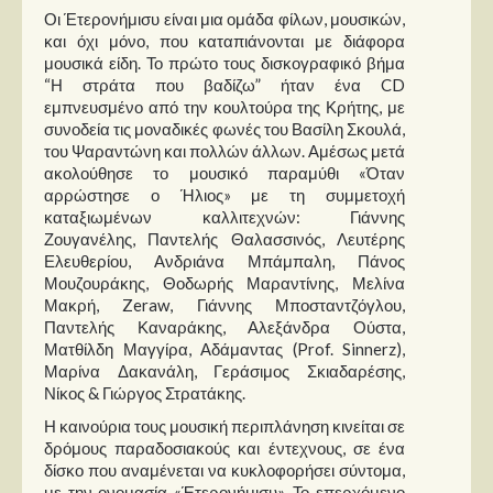
Οι Έτερονήμισυ είναι μια ομάδα φίλων, μουσικών,
και όχι μόνο, που καταπιάνονται με διάφορα
μουσικά είδη. Το πρώτο τους δισκογραφικό βήμα
“Η στράτα που βαδίζω” ήταν ένα CD
εμπνευσμένο από την κουλτούρα της Κρήτης, με
συνοδεία τις μοναδικές φωνές του Βασίλη Σκουλά,
του Ψαραντώνη και πολλών άλλων. Αμέσως μετά
ακολούθησε το μουσικό παραμύθι «Όταν
αρρώστησε ο Ήλιος» με τη συμμετοχή
καταξιωμένων καλλιτεχνών: Γιάννης
Ζουγανέλης, Παντελής Θαλασσινός, Λευτέρης
Ελευθερίου, Ανδριάνα Μπάμπαλη, Πάνος
Μουζουράκης, Θοδωρής Μαραντίνης, Μελίνα
Μακρή, Zeraw, Γιάννης Μποσταντζόγλου,
Παντελής Καναράκης, Αλεξάνδρα Ούστα,
Ματθίλδη Μαγγίρα, Αδάμαντας (Prof. Sinnerz),
Μαρίνα Δακανάλη, Γεράσιμος Σκιαδαρέσης,
Νίκος & Γιώργος Στρατάκης.
Η καινούρια τους μουσική περιπλάνηση κινείται σε
δρόμους παραδοσιακούς και έντεχνους, σε ένα
δίσκο που αναμένεται να κυκλοφορήσει σύντομα,
με την ονομασία «Έτερονήμισυ». Το επερχόμενο