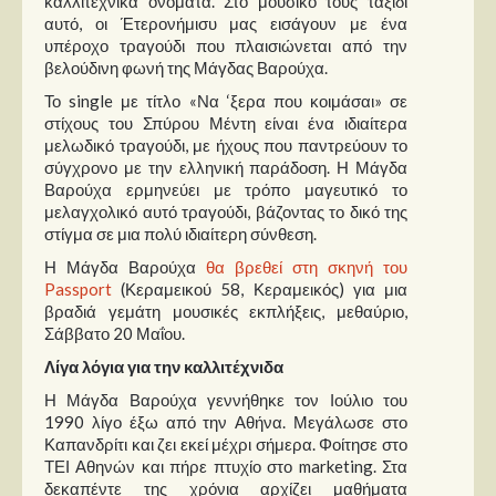
καλλιτεχνικά ονόματα. Στο μουσικό τους ταξίδι
Στήλες
αυτό, οι Έτερονήμισυ μας εισάγουν με ένα
υπέροχο τραγούδι που πλαισιώνεται από την
Polls
βελούδινη φωνή της Μάγδας Βαρούχα.
Small Talk
Το single με τίτλο «Να ‘ξερα που κοιμάσαι» σε
στίχους του Σπύρου Μέντη είναι ένα ιδιαίτερα
Blog
μελωδικό τραγούδι, με ήχους που παντρεύουν το
σύγχρονο με την ελληνική παράδοση. Η Μάγδα
Βαρούχα ερμηνεύει με τρόπο μαγευτικό το
μελαγχολικό αυτό τραγούδι, βάζοντας το δικό της
στίγμα σε μια πολύ ιδιαίτερη σύνθεση.
Η Μάγδα Βαρούχα
θα βρεθεί στη σκηνή του
Passport
(Κεραμεικού 58, Κεραμεικός) για μια
βραδιά γεμάτη μουσικές εκπλήξεις, μεθαύριο,
Σάββατο 20 Μαΐου.
Λίγα λόγια για την καλλιτέχνιδα
Η Μάγδα Βαρούχα γεννήθηκε τον Ιούλιο του
1990 λίγο έξω από την Αθήνα. Μεγάλωσε στο
Καπανδρίτι και ζει εκεί μέχρι σήμερα. Φοίτησε στο
ΤΕΙ Αθηνών και πήρε πτυχίο στο marketing. Στα
δεκαπέντε της χρόνια αρχίζει μαθήματα