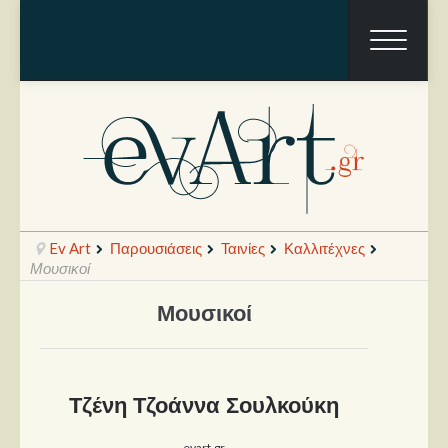
Ev Art
Παρουσιάσεις
Ταινίες
Καλλιτέχνες
Μουσικοί
Μουσικοί
Ραπόρτο
Live & Συναυλίες
Θέατρο
Τζένη Τζοάννα Σουλκούκη
Συνεντεύξεις
evart.gr