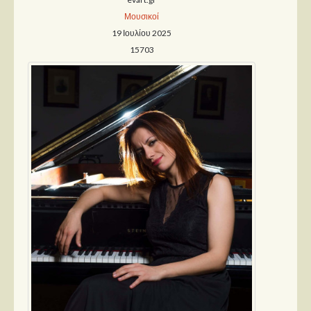
Μουσικοί
Παρουσιάσεις
19 Ιουλίου 2025
15703
Δίσκοι
Σειρές
Ταινίες
Βιβλία
Video News
Καλλιτέχνες
Μουσικοί
Διάφοροι
Εκτός Συνόρων
Νέα