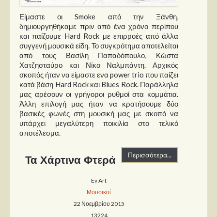
Είμαστε οι Smoke από την Ξάνθη,
δημιουργηθήκαμε πριν από ένα χρόνο περίπου
και παίζουμε Hard Rock με επιρροές από άλλα
συγγενή μουσικά είδη. Το συγκρότημα αποτελείται
από τους Βασίλη Παπαδόπουλο, Κώστα
Χατζησταύρο και Νίκο Ναλμπάντη. Αρχικός
σκοπός ήταν να είμαστε ενα power trio που παίζει
κατά βάση Hard Rock και Blues Rock. Παράλληλα
μας αρέσουν οι γρήγοροι ρυθμοί στα κομμάτια.
Άλλη επιλογή μας ήταν να κρατήσουμε δύο
βασικές φωνές στη μουσική μας με σκοπό να
υπάρχει μεγαλύτερη ποικιλία στο τελικό
αποτέλεσμα.
Περισσότερα...
Τα Χάρτινα Φτερά
Ev Art
Μουσικοί
22 Νοεμβρίου 2015
13224