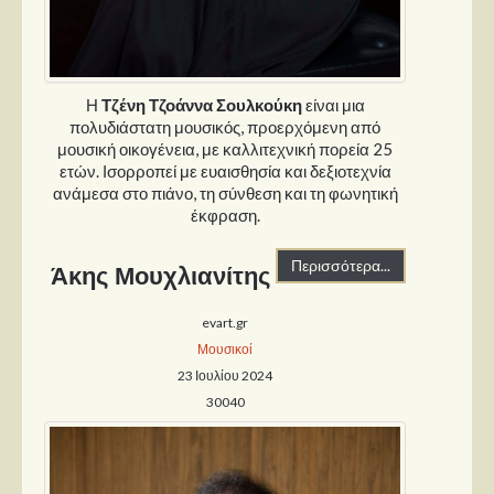
Στήλες
Polls
Small Talk
Η
Τζένη Τζοάννα Σουλκούκη
είναι μια
Blog
πολυδιάστατη μουσικός, προερχόμενη από
μουσική οικογένεια, με καλλιτεχνική πορεία 25
ετών. Ισορροπεί με ευαισθησία και δεξιοτεχνία
ανάμεσα στο πιάνο, τη σύνθεση και τη φωνητική
έκφραση.
Περισσότερα...
Άκης Μουχλιανίτης
evart.gr
Μουσικοί
23 Ιουλίου 2024
30040