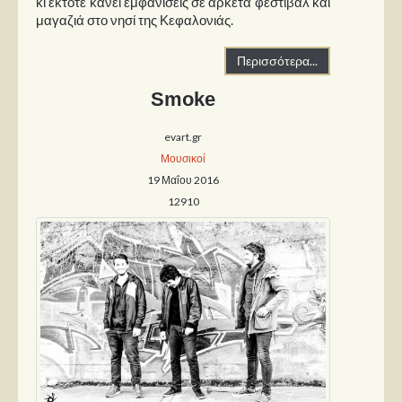
κι έκτοτε κάνει εμφανίσεις σε αρκετά φεστιβάλ και
μαγαζιά στο νησί της Κεφαλονιάς.
Περισσότερα...
Smoke
evart.gr
Μουσικοί
19 Μαΐου 2016
12910