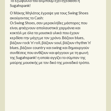
To εξώφυλλο του άλμπουμ έχει σχεδιάσει η
Sugahspank!
Ο Μάκης Μηλάτος έγραψε για τους Swing Shoes
ακούγοντας το Cash:
Οι Swing Shoes, σαν μερακλήδες μάστορες που
είναι, φτιάχνουν απολαυστικά χαρμάνια και
κοκτέιλ με όλα τα μουσικά υλικά που έχουν
κερδίσει την μάχη με τον χρόνο. Βάζουν blues,
βάζουν rock 'n' roll, βάζουν soul, βάζουν rhythm 'n'
blues, βάζουν country και swing και δημιουργούν
συνθέσεις που ανθίζουν και φέγγουν με τη φωνή
της Sugahspank! η οποία αγγίζει το σύμπαν της
μαύρης μουσικής με τον δικό της μοναδικό τρόπο.