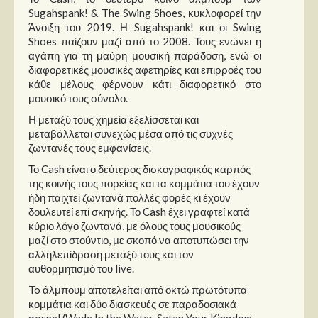
Στήλες
Sugahspank! & The Swing Shoes, κυκλοφορεί την
Άνοιξη του 2019. Η Sugahspank! και οι Swing
Polls
Shoes παίζουν μαζί από το 2008. Τους ενώνει η
αγάπη για τη μαύρη μουσική παράδοση, ενώ οι
Small Talk
διαφορετικές μουσικές αφετηρίες και επιρροές του
Blog
κάθε μέλους φέρνουν κάτι διαφορετικό στο
μουσικό τους σύνολο.
Η μεταξύ τους χημεία εξελίσσεται και
μεταβάλλεται συνεχώς μέσα από τις συχνές
ζωντανές τους εμφανίσεις.
Το Cash είναι ο δεύτερος δισκογραφικός καρπός
της κοινής τους πορείας και τα κομμάτια του έχουν
ήδη παιχτεί ζωντανά πολλές φορές κι έχουν
δουλευτεί επί σκηνής. Το Cash έχει γραφτεί κατά
κύριο λόγο ζωντανά, με όλους τους μουσικούς
μαζί στο στούντιο, με σκοπό να αποτυπώσει την
αλληλεπίδραση μεταξύ τους και τον
αυθορμητισμό του live.
To άλμπουμ αποτελείται από οκτώ πρωτότυπα
κομμάτια και δύο διασκευές σε παραδοσιακά
gospel (Wade In the Water, Satan Your Kingdom