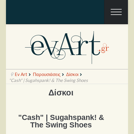
Ev Art
Παρουσιάσεις
Δίσκοι
"Cash" | Sugahspank! & The Swing Shoes
Δίσκοι
Ραπόρτο
Live & Συναυλίες
"Cash" | Sugahspank! &
Θέατρο
The Swing Shoes
Συνεντεύξεις