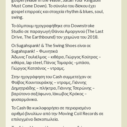
Must Come Down). Το σύνολο του δίσκου έχει
gospel επιρροές και στοιχεία rhythm & blues, soul,
swing.
Το άλμπουμ ηχογραφήθηκε στο Downstroke
Studio σε παραγωγή Θάνου Αμοργινού (The Last
Drive, The Earthbound) τον χειμώνα του 2018.
Οι Sugahspank! & The Swing Shoes είναι οι:
Sugahspank! – Φωνητικά
Άδωνις Γουλιέλμος – κιθάρα, Γιώργος Κούτρας –
κιθάρα, lap steel, Πάνος Τομαράς –μπάσο,
Γιώργος Κατσάνος – ντραμς.
Στην ηχογράφηση του Cash συμμετείχαν οι:
Φοίβος Κουντουράκης – ντραμς, Γιάννης
Δημητριάδης – πλήκτρα, Γιάννης Τσερώνης –
βαρύτονο σαξόφωνο, Ιάκωβος Κρόκος –
φυσαρμόνικα.
Το Cash θα κυκλοφορήσει σε περιορισμένο
αριθμό βινυλίων από την Moving Coil Records σε
επιλεγμένα δισκοπωλεία.