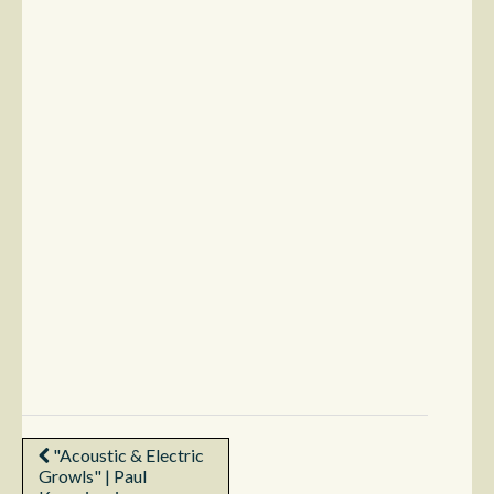
"Acoustic & Electric
Growls" | Paul