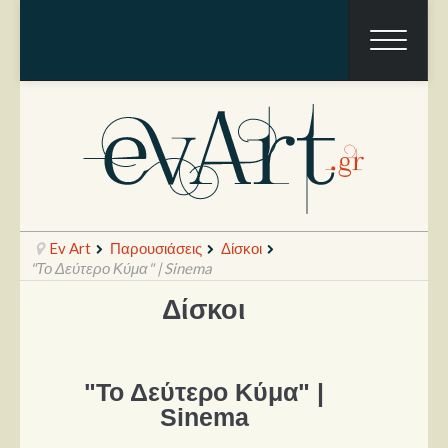
Ev Art
Παρουσιάσεις
Δίσκοι
"Το Δεύτερο Κύμα" | Sinema
Δίσκοι
Ραπόρτο
Live & Συναυλίες
"Το Δεύτερο Κύμα" |
Θέατρο
Sinema
Συνεντεύξεις