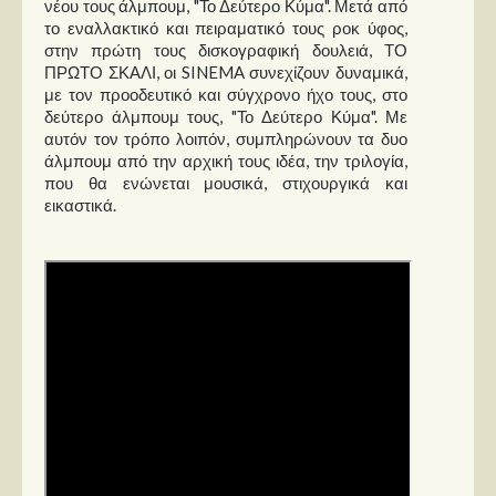
νέου τους άλμπουμ, "Το Δεύτερο Κύμα". Μετά από
Στήλες
το εναλλακτικό και πειραματικό τους ροκ ύφος,
στην πρώτη τους δισκογραφική δουλειά, ΤΟ
Polls
ΠΡΩΤΟ ΣΚΑΛΙ, οι SINEMA συνεχίζουν δυναμικά,
Small Talk
με τον προοδευτικό και σύγχρονο ήχο τους, στο
δεύτερο άλμπουμ τους, "Το Δεύτερο Κύμα". Με
Blog
αυτόν τον τρόπο λοιπόν, συμπληρώνουν τα δυο
άλμπουμ από την αρχική τους ιδέα, την τριλογία,
που θα ενώνεται μουσικά, στιχουργικά και
εικαστικά.