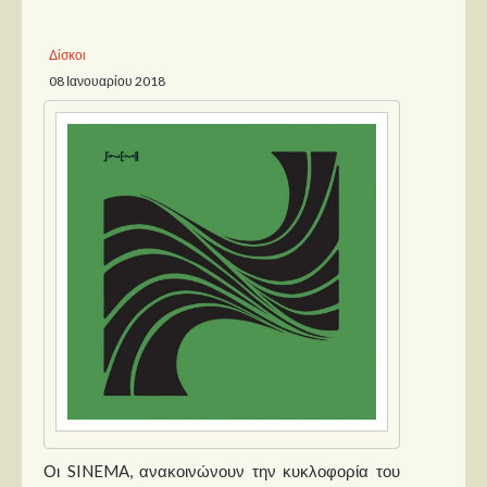
Παρουσιάσεις
Δίσκοι
08 Ιανουαρίου 2018
Δίσκοι
Σειρές
Ταινίες
Βιβλία
Video News
Καλλιτέχνες
Μουσικοί
Διάφοροι
Εκτός Συνόρων
Νέα
Οι SINEMA, ανακοινώνουν την κυκλοφορία του