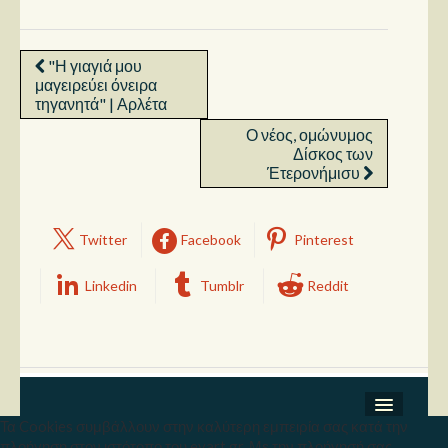
"Η γιαγιά μου
μαγειρεύει όνειρα
τηγανητά" | Αρλέτα
Ο νέος, ομώνυμος
Δίσκος των
Έτερονήμισυ
Twitter
Facebook
Pinterest
Linkedin
Tumblr
Reddit
Τα Cookies συμβάλλουν στην καλύτερη εμπειρία σας κατά την
Σχετικά
πλοήγηση στον ιστότοπο του evart.gr. Με την πλοήγησή σας